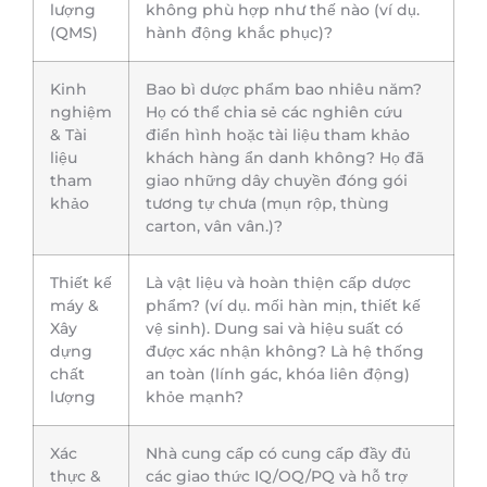
lượng
không phù hợp như thế nào (ví dụ.
(QMS)
hành động khắc phục)?
Kinh
Bao bì dược phẩm bao nhiêu năm?
nghiệm
Họ có thể chia sẻ các nghiên cứu
& Tài
điển hình hoặc tài liệu tham khảo
liệu
khách hàng ẩn danh không? Họ đã
tham
giao những dây chuyền đóng gói
khảo
tương tự chưa (mụn rộp, thùng
carton, vân vân.)?
Thiết kế
Là vật liệu và hoàn thiện cấp dược
máy &
phẩm? (ví dụ. mối hàn mịn, thiết kế
Xây
vệ sinh). Dung sai và hiệu suất có
dựng
được xác nhận không? Là hệ thống
chất
an toàn (lính gác, khóa liên động)
lượng
khỏe mạnh?
Xác
Nhà cung cấp có cung cấp đầy đủ
thực &
các giao thức IQ/OQ/PQ và hỗ trợ