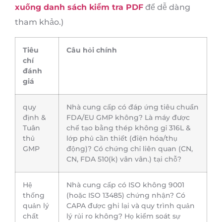
xuống danh sách kiểm tra PDF
để dễ dàng
tham khảo.)
Tiêu
Câu hỏi chính
chí
đánh
giá
quy
Nhà cung cấp có đáp ứng tiêu chuẩn
định &
FDA/EU GMP không? Là máy được
Tuân
chế tạo bằng thép không gỉ 316L &
thủ
lớp phủ cần thiết (điện hóa/thụ
GMP
động)? Có chứng chỉ liên quan (CN,
CN, FDA 510(k) vân vân.) tại chỗ?
Hệ
Nhà cung cấp có ISO không 9001
thống
(hoặc ISO 13485) chứng nhận? Có
quản lý
CAPA được ghi lại và quy trình quản
chất
lý rủi ro không? Họ kiểm soát sự