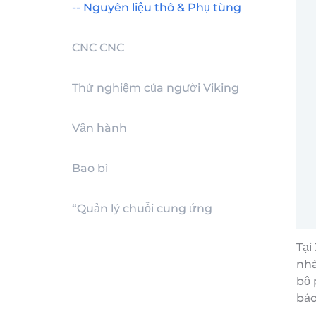
-- Nguyên liệu thô & Phụ tùng
CNC CNC
Thử nghiệm của người Viking
Vận hành
Bao bì
“Quản lý chuỗi cung ứng
Tại
nhà
bộ 
bảo