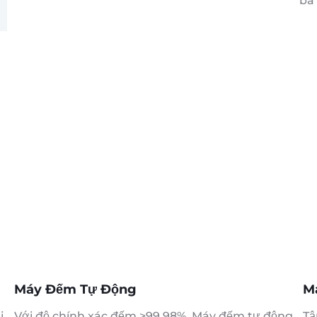
ba 
Máy Đếm Tự Động
M
i
Với độ chính xác đếm >99.98%, Máy đếm tự động
Tậ