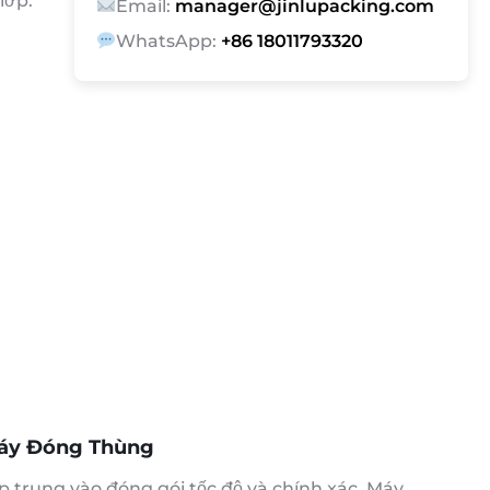
lớp.
Email:
manager@jinlupacking.com
WhatsApp:
+86 18011793320
áy Đóng Thùng
p trung vào đóng gói tốc độ và chính xác, Máy