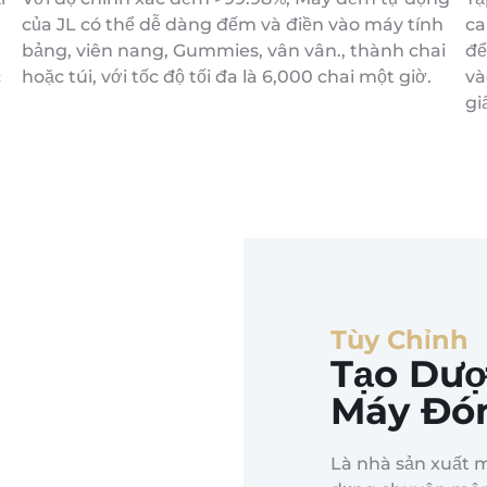
của JL có thể dễ dàng đếm và điền vào máy tính
ca
bảng, viên nang, Gummies, vân vân., thành chai
để
c
hoặc túi, với tốc độ tối đa là 6,000 chai một giờ.
và
gi
Tùy Chỉnh
Tạo Dư
Máy Đó
Là nhà sản xuất 