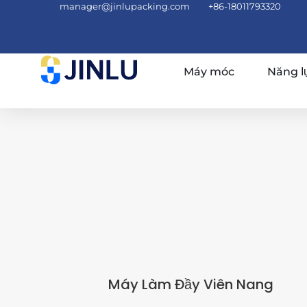
manager@jinlupacking.com
+86-18011793320
Máy móc
Năng l
Máy Làm Đầy Viên Nang