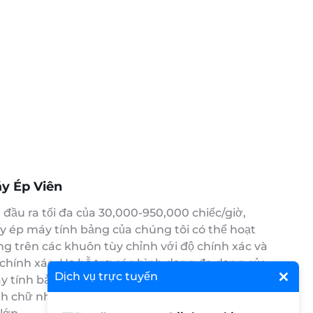
y Ép Viên
 đầu ra tối đa của 30,000-950,000 chiếc/giờ,
y ép máy tính bảng của chúng tôi có thể hoạt
g trên các khuôn tùy chỉnh với độ chính xác và
chính xác. Họ hỗ trợ các hình dạng đa dạng của
×
Dịch vụ trực tuyến
y tính bảng, bao gồm cả vòng, hình bầu dục,
h chữ nhật, quảng trường, hai lớp, và các giống