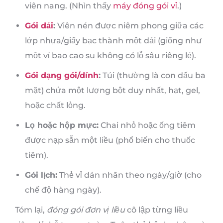
viên nang. (Nhìn thấy
máy đóng gói vỉ
.)
Gói dải
:
Viên nén được niêm phong giữa các
lớp nhựa/giấy bạc thành một dải (giống như
một vỉ bao cao su không có lỗ sâu riêng lẻ).
Gói dạng gói/dính
:
Túi (thường là con dấu ba
mặt) chứa một lượng bột duy nhất, hạt, gel,
hoặc chất lỏng.
Lọ hoặc hộp mực:
Chai nhỏ hoặc ống tiêm
được nạp sẵn một liều (phổ biến cho thuốc
tiêm).
Gói lịch:
Thẻ vỉ dán nhãn theo ngày/giờ (cho
chế độ hàng ngày).
Tóm lại,
đóng gói đơn vị liều
cô lập từng liều