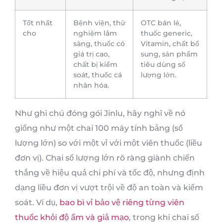
Tốt nhất
Bệnh viện, thử
OTC bán lẻ,
cho
nghiệm lâm
thuốc generic,
sàng, thuốc có
Vitamin, chất bổ
giá trị cao,
sung, sản phẩm
chất bị kiểm
tiêu dùng số
soát, thuốc cá
lượng lớn.
nhân hóa.
Như ghi chú đóng gói Jinlu, hãy nghĩ về nó
giống như một chai 100 máy tính bảng (số
lượng lớn) so với một vỉ với một viên thuốc (liều
đơn vị). Chai số lượng lớn rõ ràng giành chiến
thắng về hiệu quả chi phí và tốc độ, nhưng định
dạng liều đơn vị vượt trội về độ an toàn và kiểm
soát. Ví dụ,
bao bì vỉ bảo vệ riêng từng viên
thuốc khỏi độ ẩm và giả mạo
, trong khi chai số