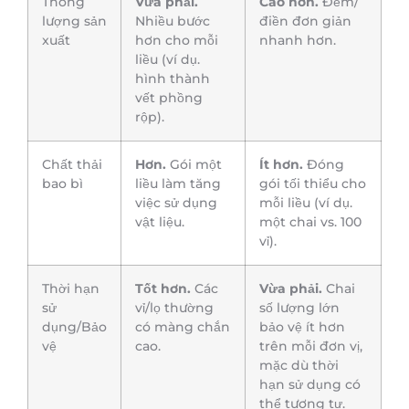
Thông
Vừa phải.
Cao hơn.
Đếm/
lượng sản
Nhiều bước
điền đơn giản
xuất
hơn cho mỗi
nhanh hơn.
liều (ví dụ.
hình thành
vết phồng
rộp).
Chất thải
Hơn.
Gói một
Ít hơn.
Đóng
bao bì
liều làm tăng
gói tối thiểu cho
việc sử dụng
mỗi liều (ví dụ.
vật liệu.
một chai vs. 100
vỉ).
Thời hạn
Tốt hơn.
Các
Vừa phải.
Chai
sử
vỉ/lọ thường
số lượng lớn
dụng/Bảo
có màng chắn
bảo vệ ít hơn
vệ
cao.
trên mỗi đơn vị,
mặc dù thời
hạn sử dụng có
thể tương tự.