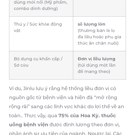
dùng mới nổi (Mỹ phẩm,
combo dinh dưỡng)
Thú y / Sức khỏe động
số lượng lớn
vật
(thường bán lẻ lọ
đa liều hoặc phụ gia
thức ăn chăn nuôi)
Bộ dụng cụ khẩn cấp /
Đơn vị liều lượng
Sơ cứu
(túi dùng một lần
để mang theo)
Ví dụ, Jinlu lưu ý rằng hệ thống liều đơn vị có
nguồn gốc từ bệnh viện và hiện đã “mở rộng
rộng rãi” sang các lĩnh vực khác do lợi thế về an
toàn.. Thực vậy, qua
75% của Hoa Kỳ. thuốc
uống bệnh viện
được định lượng theo đơn vị,
phản ánh sự ưu tiên của ngành. Ngược lại, Các