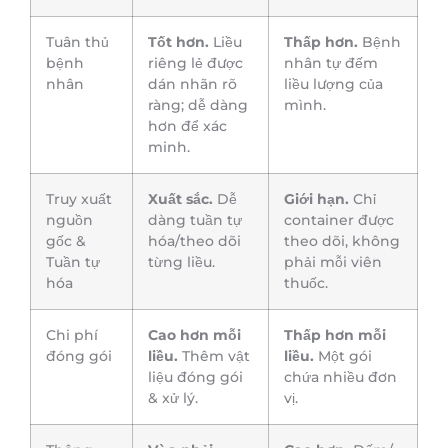
Tuân thủ
Tốt hơn.
Liều
Thấp hơn.
Bệnh
bệnh
riêng lẻ được
nhân tự đếm
nhân
dán nhãn rõ
liều lượng của
ràng; dễ dàng
mình.
hơn để xác
minh.
Truy xuất
Xuất sắc.
Dễ
Giới hạn.
Chỉ
nguồn
dàng tuần tự
container được
gốc &
hóa/theo dõi
theo dõi, không
Tuần tự
từng liều.
phải mỗi viên
hóa
thuốc.
Chi phí
Cao hơn mỗi
Thấp hơn mỗi
đóng gói
liều.
Thêm vật
liều.
Một gói
liệu đóng gói
chứa nhiều đơn
& xử lý.
vị.