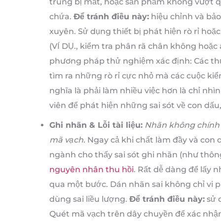
trùng bị mất, hoặc sản phẩm không vượt qu
chứa.
Để tránh điều này:
hiệu chỉnh và bảo
xuyên. Sử dụng thiết bị phát hiện rò rỉ hoặ
(VÍ DỤ., kiểm tra phân rã chân không hoặc á
phương pháp thử nghiệm xác định: Các thử 
tìm ra những rò rỉ cực nhỏ mà các cuộc kiể
nghĩa là phải làm nhiều việc hơn là chỉ nhì
viên để phát hiện những sai sót về con dấ
Ghi nhãn & Lỗi tài liệu:
Nhãn không chính x
mã vạch.
Ngay cả khi chất làm đầy và con d
ngành cho thấy sai sót ghi nhãn (như thôn
nguyên nhân thu hồi
. Rất dễ dàng để lấy 
qua một bước. Dán nhãn sai không chỉ vi 
dùng sai liều lượng.
Để tránh điều này:
sử 
Quét mã vạch trên dây chuyền để xác nhậ