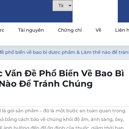
ực
Tài nguyên
Chứng chỉ
Về
Liên 
 đề phổ biến về bao bì dược phẩm & Làm thế nào để trá
 Vấn Đề Phổ Biến Về Bao Bì
Nào Để Tránh Chúng
là gói sản phẩm – đó là một bước an toàn quan trọng.
uả bằng cách bảo vệ chúng khỏi độ ẩm, ánh sáng, ôxy,
thể ảnh hưởng đến độ ổn định của thuốc, giảm thời hạn