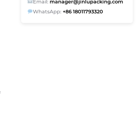
Email:
manager@jinlupacking.com
WhatsApp:
+86 18011793320