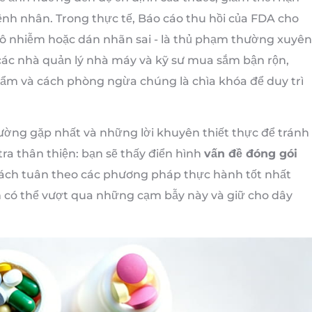
nh nhân. Trong thực tế, Báo cáo thu hồi của FDA cho
ị ô nhiễm hoặc dán nhãn sai - là thủ phạm thường xuyên
 các nhà quản lý nhà máy và kỹ sư mua sắm bận rộn,
hẩm và cách phòng ngừa chúng là chìa khóa để duy trì
ờng gặp nhất và những lời khuyên thiết thực để tránh
ra thân thiện: bạn sẽ thấy điển hình
vấn đề đóng gói
cách tuân theo các phương pháp thực hành tốt nhất
n có thể vượt qua những cạm bẫy này và giữ cho dây