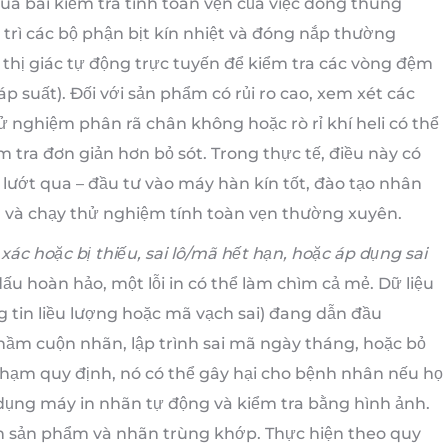
a bài kiểm tra tính toàn vẹn của việc đóng thùng
 trì các bộ phận bịt kín nhiệt và đóng nắp thường
c thị giác tự động trực tuyến để kiểm tra các vòng đệm
p suất). Đối với sản phẩm có rủi ro cao, xem xét các
nghiệm phân rã chân không hoặc rò rỉ khí heli có thể
m tra đơn giản hơn bỏ sót. Trong thực tế, điều này có
n lướt qua – đầu tư vào máy hàn kín tốt, đào tạo nhân
u, và chạy thử nghiệm tính toàn vẹn thường xuyên.
ác hoặc bị thiếu, sai lô/mã hết hạn, hoặc áp dụng sai
ấu hoàn hảo, một lỗi in có thể làm chìm cả mẻ. Dữ liệu
g tin liều lượng hoặc mã vạch sai) đang dẫn đầu
nhầm cuộn nhãn, lập trình sai mã ngày tháng, hoặc bỏ
phạm quy định, nó có thể gây hại cho bệnh nhân nếu họ
dụng máy in nhãn tự động và kiểm tra bằng hình ảnh.
n sản phẩm và nhãn trùng khớp. Thực hiện theo quy