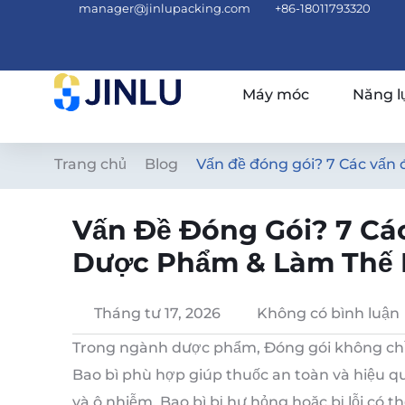
manager@jinlupacking.com
+86-18011793320
Máy móc
Năng l
Trang chủ
Blog
Vấn đề đóng gói? 7 Các vấn
Vấn Đề Đóng Gói? 7 Các
Dược Phẩm & Làm Thế 
Tháng tư 17, 2026
Không có bình luận
Trong ngành dược phẩm, Đóng gói không chỉ 
Bao bì phù hợp giúp thuốc an toàn và hiệu q
và ô nhiễm. Bao bì bị hư hỏng hoặc bị lỗi có 