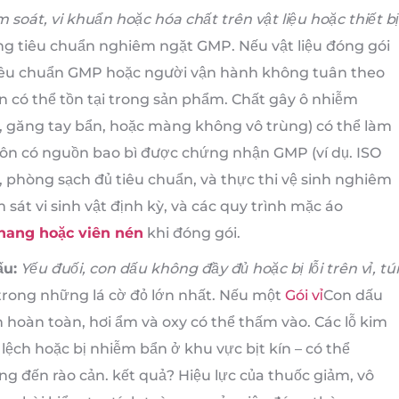
soát, vi khuẩn hoặc hóa chất trên vật liệu hoặc thiết bị
 tiêu chuẩn nghiêm ngặt GMP. Nếu vật liệu đóng gói
tiêu chuẩn GMP hoặc người vận hành không tuân theo
n có thể tồn tại trong sản phẩm. Chất gây ô nhiễm
, găng tay bẩn, hoặc màng không vô trùng) có thể làm
ôn có nguồn bao bì được chứng nhận GMP (ví dụ. ISO
 phòng sạch đủ tiêu chuẩn, và thực thi vệ sinh nghiêm
sát vi sinh vật định kỳ, và các quy trình mặc áo
nang hoặc viên nén
khi đóng gói.
ấu:
Yếu đuối, con dấu không đầy đủ hoặc bị lỗi trên vỉ, túi
rong những lá cờ đỏ lớn nhất. Nếu một
Gói vỉ
Con dấu
 hoàn toàn, hơi ẩm và oxy có thể thấm vào. Các lỗ kim
lệch hoặc bị nhiễm bẩn ở khu vực bịt kín – có thể
 đến rào cản. kết quả? Hiệu lực của thuốc giảm, vô