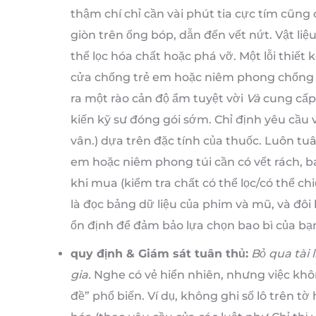
thậm chí chỉ cần vài phút tia cực tím cũng
giòn trên ống bóp, dẫn đến vết nứt. Vật l
thể lọc hóa chất hoặc phá vỡ. Một lỗi thiết
cửa chống trẻ em hoặc niêm phong chống gi
ra một rào cản độ ẩm tuyệt vời
Và
cung cấp
kiến ​​kỹ sư đóng gói sớm. Chỉ định yêu cầu 
vân.) dựa trên đặc tính của thuốc. Luôn tu
em hoặc niêm phong túi cần có vết rách, b
khi mua (kiểm tra chất có thể lọc/có thể ch
là đọc bảng dữ liệu của phim và mũ, và đôi
ổn định để đảm bảo lựa chọn bao bì của bạn
quy định & Giám sát tuân thủ:
Bỏ qua tài 
gia.
Nghe có vẻ hiển nhiên, nhưng việc khô
đề” phổ biến. Ví dụ, không ghi số lô trên 