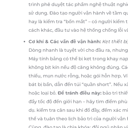
trình phê duyệt tác phẩm nghệ thuật nghiê
sử dụng. Đào tạo người vận hành về tầm q
hay là kiểm tra “bốn mắt” – có người kiểm t
cách khác, đầu tư vào hệ thống chống lỗi v
Cơ khí & Các vấn đề vận hành:
Kẹt thiết 
Dòng nhanh là tuyệt vời cho đầu ra, nhưn
Máy tính bảng có thể bị kẹt trong khay nạp,
không bịt kín nếu độ căng không đúng. Cá
thiếu, mụn nước rỗng, hoặc gói hỗn hợp. Ví
bát bị bẩn, dẫn đến túi “quần short”. Nếu xảy
hoặc loại bỏ.
Để tránh điều này:
bảo trì thi
đẩy tốc độ đến giới hạn – hãy tìm điểm phù
dụ. kiểm tra cân sau khi đổ đầy, đếm xác 
thế và tuân theo lịch bảo trì của người 
Cũng, đào tạo là chìa khóa: đội ngũ nhân v