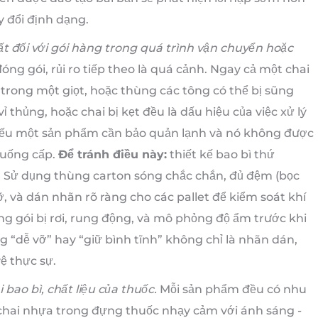
y đổi định dạng.
hất đối với gói hàng trong quá trình vận chuyển hoặc
óng gói, rủi ro tiếp theo là quá cảnh. Ngay cả một chai
 trong một giọt, hoặc thùng các tông có thể bị sũng
ỉ thủng, hoặc chai bị kẹt đều là dấu hiệu của việc xử lý
nếu một sản phẩm cần bảo quản lạnh và nó không được
 xuống cấp.
Để tránh điều này:
thiết kế bao bì thứ
. Sử dụng thùng carton sóng chắc chắn, đủ đệm (bọc
ỡ, và dán nhãn rõ ràng cho các pallet để kiểm soát khí
ng gói bị rơi, rung động, và mô phỏng độ ẩm trước khi
g “dễ vỡ” hay “giữ bình tĩnh” không chỉ là nhãn dán,
ệ thực sự.
i bao bì, chất liệu của thuốc.
Mỗi sản phẩm đều có nhu
g chai nhựa trong đựng thuốc nhạy cảm với ánh sáng -