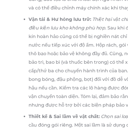
và có thể điều chỉnh máy chính xác khi tha
Vận tải & Hư hỏng lưu trữ:
Thiệt hại vật c
điều kiện lưu kho không phù hợp.
Sau khi đ
kín hoàn hảo cũng có thể bị nghiền nát chỉ
nước nếu tiếp xúc với độ ẩm. Hộp rách, gói v
thô bạo hoặc bảo vệ không đầy đủ. Cũng, 
bảo trì, bao bì (và thuốc bên trong) có thể
cấp/thứ ba cho chuyến hành trình của bạn
bong bóng, đậu phộng, bọt) đối với đồ dễ v
hậu nếu cần. Kiểm tra các lô hàng được đó
vận chuyển toàn diện. Tóm lại, đảm bảo rằn
nhưng được hỗ trợ bởi các biện pháp bảo v
Thiết kế & Sai lầm về vật chất:
Chọn sai loạ
cầu đóng gói riêng. Một sai lầm là sử dụn