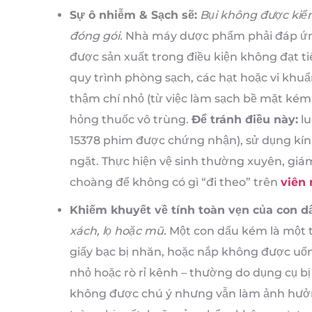
Sự ô nhiễm & Sạch sẽ:
Bụi không được kiểm 
đóng gói.
Nhà máy dược phẩm phải đáp ứng
được sản xuất trong điều kiện không đạt 
quy trình phòng sạch, các hạt hoặc vi khuẩ
thậm chí nhỏ (từ việc làm sạch bề mặt kém
hỏng thuốc vô trùng.
Để tránh điều này:
lu
15378 phim được chứng nhận), sử dụng kín,
ngặt. Thực hiện vệ sinh thường xuyên, giám 
choàng để không có gì “đi theo” trên
viên 
Khiếm khuyết về tính toàn vẹn của con d
xách, lọ hoặc mũ.
Một con dấu kém là một t
giấy bạc bị nhăn, hoặc nắp không được uốn
nhỏ hoặc rò rỉ kênh – thường do dụng cụ bị 
không được chú ý nhưng vẫn làm ảnh hưởng