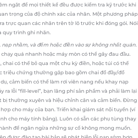
m ngặt để mọi thiết kế đều được kiểm tra kỹ trước khi
uan trọng của độ chính xác của nhãn. Một phương pháp
ra trực quan các nhãn trên tờ lô trước khi đóng gói. Nói
à quy trình ghi nhãn.
bị, nạp nhầm, và đếm hoặc điền vào sự không nhất quán.
g chạy quá nhanh hoặc máy mòn có thể gây đau đầu.
 chai có thể bỏ qua một chu kỳ điền, hoặc túi có thể
c triệu chứng thường gặp bao gồm chai đổ đầy/đổ
 dụ, cảm biến có thể làm rơi viên nang nếu khay nạp
 ra lỗi “fill-level”, bạn lãng phí sản phẩm và phải làm lại
ết bị thường xuyên và hiệu chỉnh cân và cảm biến. Đừng
 hợp cho máy của bạn. Triển khai giám sát nội tuyến (ví
minh cho máy tính bảng). Luôn có sẵn các phụ tùng thay
vận hành để ngăn ngừa những sự cố không mong muốn.
iên được đào tạo bài bản sẽ phát hiện lỗi nạp sớm hơn