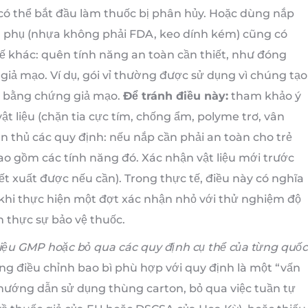
 có thể bắt đầu làm thuốc bị phân hủy. Hoặc dùng nắp
iệu phụ (nhựa không phải FDA, keo dính kém) cũng có
 kế khác: quên tính năng an toàn cần thiết, như đóng
ả mạo. Ví dụ, gói vỉ thường được sử dụng vì chúng tạo
 bằng chứng giả mạo.
Để tránh điều này:
tham khảo ý
vật liệu (chặn tia cực tím, chống ẩm, polyme trơ, vân
ân thủ các quy định: nếu nắp cần phải an toàn cho trẻ
ao gồm các tính năng đó. Xác nhận vật liệu mới trước
iết xuất được nếu cần). Trong thực tế, điều này có nghĩa
 khi thực hiện một đợt xác nhận nhỏ với thử nghiệm độ
 thực sự bảo vệ thuốc.
liệu GMP hoặc bỏ qua các quy định cụ thể của từng quốc
ng điều chỉnh bao bì phù hợp với quy định là một “vấn
tờ hướng dẫn sử dụng thùng carton, bỏ qua việc tuần tự