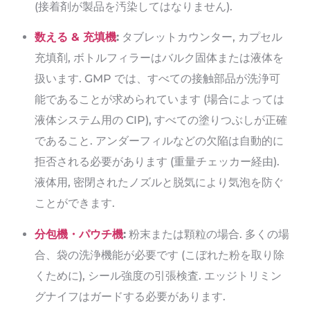
(接着剤が製品を汚染してはなりません).
数える & 充填機
:
タブレットカウンター, カプセル
充填剤, ボトルフィラーはバルク固体または液体を
扱います. GMP では、すべての接触部品が洗浄可
能であることが求められています (場合によっては
液体システム用の CIP), すべての塗りつぶしが正確
であること. アンダーフィルなどの欠陥は自動的に
拒否される必要があります (重量チェッカー経由).
液体用, 密閉されたノズルと脱気により気泡を防ぐ
ことができます.
分包機・パウチ機
:
粉末または顆粒の場合. 多くの場
合、袋の洗浄機能が必要です (こぼれた粉を取り除
くために), シール強度の引張検査. エッジトリミン
グナイフはガードする必要があります.