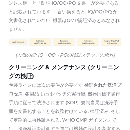
ンレス鋼」と「防弾 IQ/OQ/PQ 文書」が必要である
と記載されています。. 言い換えると, IQ/OQ/PQ が
文書化されていない, 機器はGMP認証済みとみなされ
ません.
(人魚の図: IQ→​​OQ→PQの検証ステップの流れ)
クリーニング & メンテナンス (クリーニン
グの検証)
包装ラインには次の要件が必要です
検証された洗浄プ
ロセス
. 各製品またはバッチの実行後, 機器は標準操作
手順に従って洗浄されます (SOP). 規制当局は洗浄手
順を文書化することを義務付けている, 検証済み, そし
て定期的に再検証される. WHO GMP ガイダンスで
は、洗浄検証を計画する際には機器の設計を考慮する