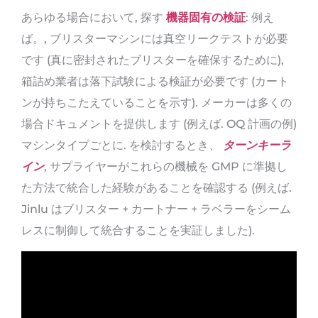
あらゆる場合において, 探す
機器固有の検証
: 例え
ば。, ブリスターマシンには真空リークテストが必要
です (真に密封されたブリスターを確保するために),
箱詰め業者は落下試験による検証が必要です (カート
ンが持ちこたえていることを示す). メーカーは多くの
場合ドキュメントを提供します (例えば. OQ 計画の例)
マシンタイプごとに. を検討するとき、
ターンキーラ
イン
, サプライヤーがこれらの機械を GMP に準拠し
た方法で統合した経験があることを確認する (例えば.
Jinlu はブリスター + カートナー + ラベラーをシーム
レスに制御して統合することを実証しました).