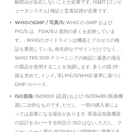
触部品が反応しないことが必要です. 付録11 (コンピ
ュータシステム) 検証と監査証跡が必要です.
WHOのGMP / 写真/S:
WHO の GMP および
PIC/S は、FDA/EU 規則の多くを反映していま
す。. WHOのガイドラインは機器とプロセスの検
証を重視している, 衛生的なデザインだけでなく、.
WHO TRS 1019 クリーニングの検証に最悪の場合
の製品を使用することを強調します. 多くの国 (中
国も含めて, インド, 等) PIC/S/WHO 基準に基づく
GMP のベース.
ISO規格:
ISO9001 (品質) および ISO13485 (医療機
器) 二次的なものです, ただし、一部の購入者によ
っては必要になる場合があります. 医薬品包装機器
の設計をカバーする特定の ISO はない, ただし、ク
リーンルーム用の ISO14644 は間接的に適用でき