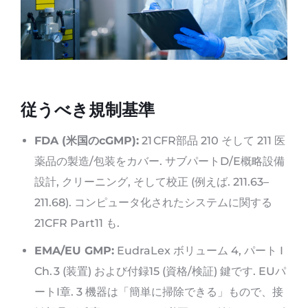
従うべき規制基準
FDA (米国のcGMP):
21 CFR部品 210 そして 211 医
薬品の製造/包装をカバー. サブパートD/E概略設備
設計, クリーニング, そして校正 (例えば. 211.63–
211.68). コンピュータ化されたシステムに関する
21CFR Part11 も.
EMA/EU GMP:
EudraLex ボリューム 4, パート I
Ch. 3 (装置) および付録15 (資格/検証) 鍵です. EUパ
ートI章. 3 機器は「簡単に掃除できる」もので、接