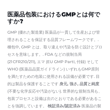
医薬品包装におけるGMPとは何で
すか?
GMP (優れた製造業) 医薬品が一貫して生産および管
理されることを保証する品質フレームワークです。.
梱包中, GMP とは、取り違えや汚染を防ぐ設計とプロ
セスを意味します。. FDA などの規制当局
(21 CFR210/211), エマ (EU GMP PartI, 付録) そして
WHO (医薬品品質ガイドライン) いずれもGMP原則
を満たすための包装に使用される設備が必要です. 目
的は製品を保護することです
身元, 強さ, 品質と純度
(不要な化学反応や汚染がない). 世界的な規制当局も、
包装プロセスと設備は次のとおりである必要があるこ
とを強調しています。
検証済み/認定済み
医薬品の製