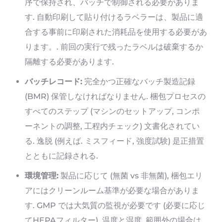
序で保持され、バッチで制御される必要がありま
す. 自動印刷して貼り付けるラベラーは、製品に適
合する事前に印刷された消耗品を使用する必要があ
ります。. 前回の実行で残ったラベルは破棄するか
隔離する必要があります.
バッチレコード:
完全かつ正確なバッチ製造記録
(BMR) 保管しなければなりません. 梱包プロセスの
すべてのステップ (マシンのセットアップ, コンポ
ーネントの調整, 工程内チェック) 文書化されてい
る. 逸脱 (例えば. ミスフィード, 強度試験) 是正措置
とともに記録される.
環境管理:
製品に応じて (無菌 vs 非無菌), 梱包エリ
アにはクリーンルーム基準が必要な場合がありま
す. GMP では大気質の監視が必要です (必要に応じ
てHEPAフィルター), 温度と湿度, 範囲外の場合は