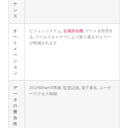
ナ
ン
ス
オ
ビジョンシステム,
金属探知機
, ゲートを拒否す
ー
る, ラベルスキャナーにより取り違えやエラー
ト
が軽減されます
メ
ー
シ
ョ
ン
デ
21 CFRPart11準拠: 監査証跡, 電子署名, ユーザ
ー
ーアクセス制御
タ
の
整
合
性