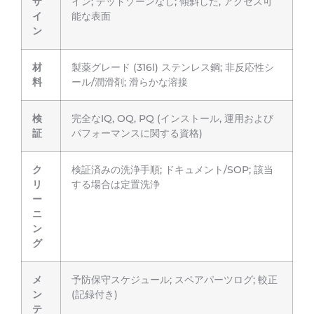
ザ
イン; デッドゾーンなし; 傾斜した, アクセス可
イ
能な表面
ン
材
製薬グレード (316l) ステンレス鋼; 非反応性シ
料
ール/潤滑剤; 滑らかな溶接
検
完全なIQ, OQ, PQ (インストール, 運用および
証
パフォーマンスに関する資格)
ク
検証済みの洗浄手順; ドキュメント/SOP; 該当
リ
する場合は定置洗浄
ー
ニ
ン
グ
メ
予防保守スケジュール; スペアパーツログ; 較正
ン
(記録付き)
テ