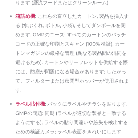
ります (層流フードまたはクリーンルーム).
箱詰め機
:
これらの直立したカートン, 製品を挿入す
る (水ぶくれ, ボトル, 小袋), そしてダンボールを閉
めます. GMPのニーズ: すべてのカートンのバッチ
コードの正確な印刷とスキャン (100% 検証), カー
トンマガ​​ジンの厳格な管理 (異なる製品間の混同を
避けるため). カートンやリーフレットを供給する際
には、防塵が問題になる場合があります; したがっ
て、フィルターまたは密閉型ホッパーが使用されま
す.
ラベル貼付機
:
パックにラベルやチラシを貼ります.
GMPの問題: 同期 (ラベルが適切な製品と一致する
ようにする); ラベルの貼り間違いや紛失を検出する
ための検証カメラ; ラベル表面をきれいにします