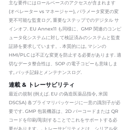
主な要件にはロールベースのアクセスが含まれます
(オペレーター vs マネージャー), パラメータ変更の変
更不可能な監査ログ, 重要なステップでのデジタル サ
インオフ. EU Annex11 も同様に、GMP 関連のコンピ
ュータ化システムに対して検証済みのシステムと監査
証跡を要求しています。. 本質的には, マシンの
HMI/PLC は不正な変更を防止する必要があります. 適
切なデータ整合性は、SOP の電子コピーも意味しま
す, バッチ記録とメンテナンスログ.
連載 & トレーサビリティ
最近の規制 (例えば. EU の偽造医薬品指令, 米国
DSCSA) 各プライマリパッケージに一意の識別子が必
要です. GMP 包装機器は、2D バーコードまたは QR
コードを印刷/彫刻することでこれをサポートする必
要があります。. トレーサビリティとは、シリアル化