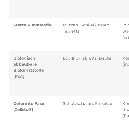
Starre Kunststoffe
Mützen, Schließungen,
In
Tabletts
St
(we
Biologisch
Eco-IFU-Tabletts, Beutel
Ko
abbaubare
(in
Biokunststoffe
(PLA)
Geformte Faser
Schutzschalen, Einsätze
Ko
(Zellstoff)
rec
(Pa