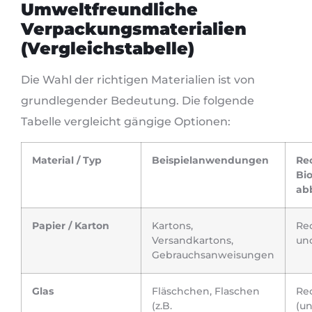
Umweltfreundliche
Verpackungsmaterialien
(Vergleichstabelle)
Die Wahl der richtigen Materialien ist von
grundlegender Bedeutung. Die folgende
Tabelle vergleicht gängige Optionen:
Material / Typ
Beispielanwendungen
Rec
Bio
ab
Papier / Karton
Kartons,
Rec
Versandkartons,
un
Gebrauchsanweisungen
Glas
Fläschchen, Flaschen
Re
(z.B.
(un