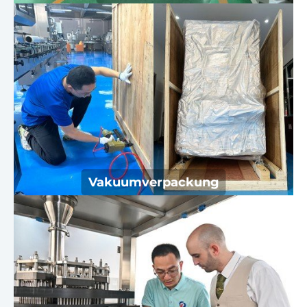
Wir ölen die freiliegenden Teile der
Maschine mit Öl ein und verpacken sie
vakuumiert, um Staub zu vermeiden,
Rost und Korrosion.
Vakuumverpackung
Lokale Dienstzentren in Hongkong und
den Vereinigten Staaten bieten
Unterstützung vor Ort,.