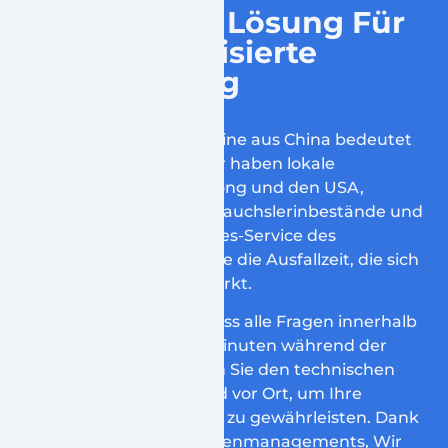
Problemlose Lösung Für
Die Automatisierte
Kapselfüllung
Importieren einer Maschine aus China bedeutet
nie, Geld zu verlieren. Wir haben lokale
Dienstzentren in Hongkong und den USA,
Bereitstellung aller Verbrauchslerinbestände und
professionellen After-Sales-Service des
Packagers, Vermeiden Sie die Ausfallzeit, die sich
auf die Produktion auswirkt.
Wir garantieren auch, dass alle Fragen innerhalb
beantwortet werden 2 Minuten während der
Arbeitszeit, Unterstützen Sie den technischen
Support von Remote und vor Ort, um Ihre
maximale Kapitalrendite zu gewährleisten. Dank
unseres reifen Lieferkettenmanagements, Wir