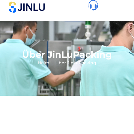
Über JinLuPacking
Heim
Über JinLuPacking