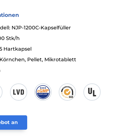
tionen
ll: NJP-1200C-Kapselfüller
00 Stk/h
5 Hartkapsel
örnchen, Pellet, Mikrotablett
n
ebot an