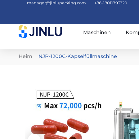
manager@jinlupacking.com
+86-18011793320
Maschinen
Komp
Heim
NJP-1200C-Kapselfüllmaschine