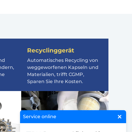
Recyclinggerät
und
Automatisches Recycling von
ndern,
weggeworfenen Kapseln und
ne
Materialien, trifft CGMP,
Sparen Sie Ihre Kosten.
×
Service online