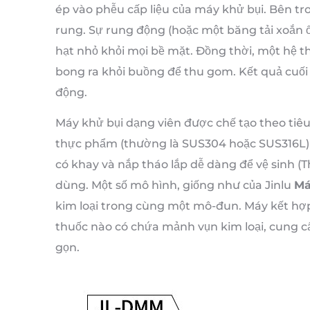
ép vào phễu cấp liệu của máy khử bụi. Bên t
rung. Sự rung động (hoặc một băng tải xoắn ố
hạt nhỏ khỏi mọi bề mặt. Đồng thời, một hệ 
bong ra khỏi buồng để thu gom. Kết quả cuối 
động.
Máy khử bụi dạng viên được chế tạo theo ti
thực phẩm (thường là SUS304 hoặc SUS316L
có khay và nắp tháo lắp dễ dàng để vệ sinh (T
dùng. Một số mô hình, giống như của Jinlu
Má
kim loại trong cùng một mô-đun. Máy kết hợp 
thuốc nào có chứa mảnh vụn kim loại, cung cấ
gọn.