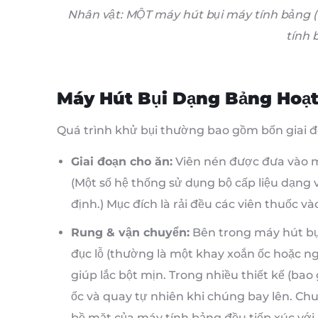
Nhân vật: MỘT
máy hút bụi máy tính bảng
tính 
Máy Hút Bụi Dạng Bảng Hoạ
Quá trình khử bụi thường bao gồm bốn giai đ
Giai đoạn cho ăn:
Viên nén được đưa vào 
(Một số hệ thống sử dụng bộ cấp liệu dạng
định.) Mục đích là rải đều các viên thuốc và
Rung & vận chuyển:
Bên trong máy hút bụ
đục lỗ (thường là một khay xoắn ốc hoặc n
giúp lắc bột mịn. Trong nhiều thiết kế (bao 
ốc và quay tự nhiên khi chúng bay lên. Ch
bề mặt của máy tính bảng đều tiếp xúc với l