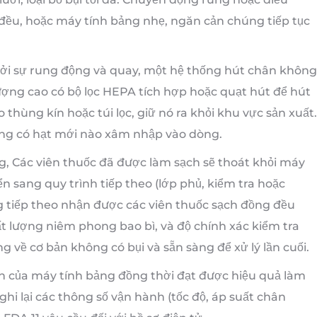
 đều, hoặc máy tính bảng nhẹ, ngăn cản chúng tiếp tục
bởi sự rung động và quay, một hệ thống hút chân không
lượng cao có bộ lọc HEPA tích hợp hoặc quạt hút để hút
 thùng kín hoặc túi lọc, giữ nó ra khỏi khu vực sản xuất.
ông có hạt mới nào xâm nhập vào dòng.
, Các viên thuốc đã được làm sạch sẽ thoát khỏi máy
 sang quy trình tiếp theo (lớp phủ, kiểm tra hoặc
g tiếp theo nhận được các viên thuốc sạch đồng đều
ất lượng niêm phong bao bì, và độ chính xác kiểm tra
 về cơ bản không có bụi và sẵn sàng để xử lý lần cuối.
ẹn của máy tính bảng đồng thời đạt được hiệu quả làm
hi lại các thông số vận hành (tốc độ, áp suất chân