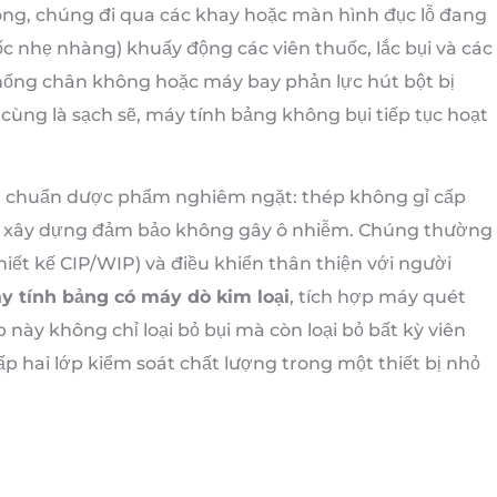
rong, chúng đi qua các khay hoặc màn hình đục lỗ đang
c nhẹ nhàng) khuấy động các viên thuốc, lắc bụi và các
thống chân không hoặc máy bay phản lực hút bột bị
cùng là sạch sẽ, máy tính bảng không bụi tiếp tục hoạt
êu chuẩn dược phẩm nghiêm ngặt: thép không gỉ cấp
) xây dựng đảm bảo không gây ô nhiễm. Chúng thường
hiết kế CIP/WIP) và điều khiển thân thiện với người
y tính bảng có máy dò kim loại
, tích hợp máy quét
này không chỉ loại bỏ bụi mà còn loại bỏ bất kỳ viên
p hai lớp kiểm soát chất lượng trong một thiết bị nhỏ