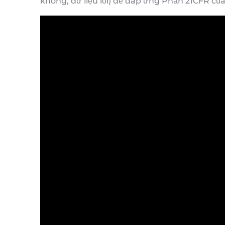
không, dữ liệu lỗi) để đáp ứng Phần 21CFR của 