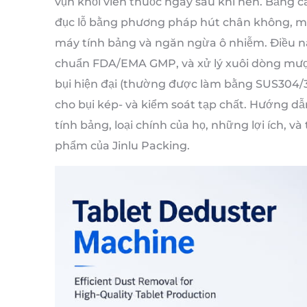
vụn khỏi viên thuốc ngay sau khi nén. Bằng 
đục lỗ bằng phương pháp hút chân không, máy 
máy tính bảng và ngăn ngừa ô nhiễm. Điều n
chuẩn FDA/EMA GMP, và xử lý xuôi dòng mượt
bụi hiện đại (thường được làm bằng SUS304/
cho bụi kép- và kiểm soát tạp chất. Hướng dẫ
tính bảng, loại chính của họ, những lợi ích, v
phẩm của Jinlu Packing.