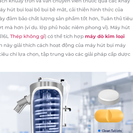
cách khuấy trộn và vận chuyển viên thuốc qua các khay
hút bụi loại bỏ bụi bề mặt, cải thiện hình thức của
ày đảm bảo chất lượng sản phẩm tốt hơn, Tuân thủ tiêu
 mà hơn (ví dụ. lớp phủ hoặc niêm phong vỉ). Máy hút
316L
Thép không gỉ
) có thể tích hợp
máy dò kim loại
n này giải thích cách hoạt động của máy hút bụi máy
à tiêu chí lựa chọn, tập trung vào các giải pháp cấp dược