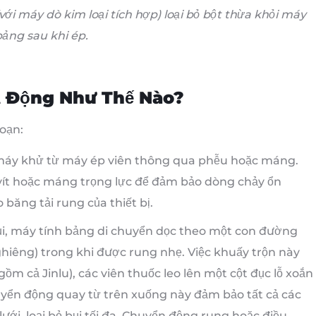
(với máy dò kim loại tích hợp) loại bỏ bột thừa khỏi máy
bảng sau khi ép.
t Động Như Thế Nào?
oạn:
máy khử từ máy ép viên thông qua phễu hoặc máng.
 vít hoặc máng trọng lực để đảm bảo dòng chảy ổn
o băng tải rung của thiết bị.
i, máy tính bảng di chuyển dọc theo một con đường
ghiêng) trong khi được rung nhẹ. Việc khuấy trộn này
gồm cả Jinlu), các viên thuốc leo lên một cột đục lỗ xoắn
uyển động quay từ trên xuống này đảm bảo tất cả các
ưới, loại bỏ bụi tối đa. Chuyển động rung hoặc điều