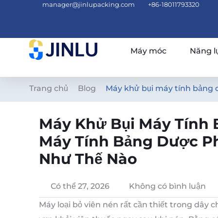
manager@jinlupacking.com
+86-18011793320
Máy móc
Năng l
Trang chủ
Blog
Máy khử bụi máy tính bảng c
Máy Khử Bụi Máy Tính 
Máy Tính Bảng Dược Ph
Như Thế Nào
Có thể 27, 2026
Không có bình luận
Máy loại bỏ viên nén rất cần thiết trong dây