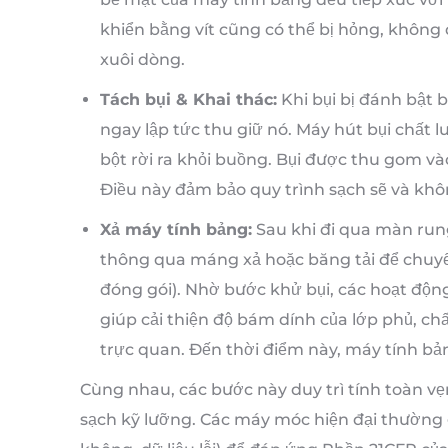
khiển bằng vít cũng có thể bị hỏng, không
xuôi dòng.
Tách bụi & Khai thác:
Khi bụi bị đánh bật 
ngay lập tức thu giữ nó. Máy hút bụi chất 
bột rời ra khỏi buồng. Bụi được thu gom vào
Điều này đảm bảo quy trình sạch sẽ và kh
Xả máy tính bảng:
Sau khi đi qua màn rung
thông qua máng xả hoặc băng tải để chuyển
đóng gói). Nhờ bước khử bụi, các hoạt độn
giúp cải thiện độ bám dính của lớp phủ, ch
trực quan. Đến thời điểm này, máy tính bảng
Cùng nhau, các bước này duy trì tính toàn v
sạch kỹ lưỡng. Các máy móc hiện đại thường g