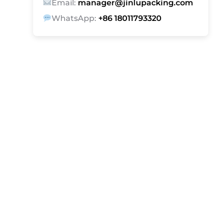
Email:
manager@jinlupacking.com
WhatsApp:
+86 18011793320