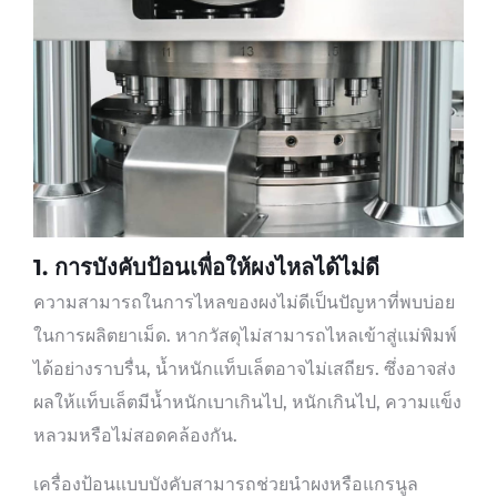
1. การบังคับป้อนเพื่อให้ผงไหลได้ไม่ดี
ความสามารถในการไหลของผงไม่ดีเป็นปัญหาที่พบบ่อย
ในการผลิตยาเม็ด. หากวัสดุไม่สามารถไหลเข้าสู่แม่พิมพ์
ได้อย่างราบรื่น, น้ำหนักแท็บเล็ตอาจไม่เสถียร. ซึ่งอาจส่ง
ผลให้แท็บเล็ตมีน้ำหนักเบาเกินไป, หนักเกินไป, ความแข็ง
หลวมหรือไม่สอดคล้องกัน.
เครื่องป้อนแบบบังคับสามารถช่วยนำผงหรือแกรนูล