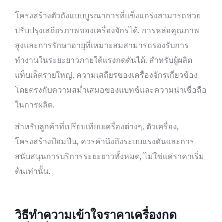
โครงสร้างตัวถังแบบบูรณาการที่แข็งแกร่งสามารถช่วย
ปรับปรุงเสถียรภาพของเครื่องจักรได้. การหล่อคุณภาพ
สูงและการรักษาอายุที่เหมาะสมสามารถรองรับการ
ทำงานในระยะยาวภายใต้แรงกดดันได้. สำหรับผู้ผลิต
แท็บเล็ตรายใหญ่, ความเสถียรของเครื่องจักรเกี่ยวข้อง
โดยตรงกับความสม่ำเสมอของแบทช์และความน่าเชื่อถือ
ในการผลิต.
สำหรับลูกค้าที่เปรียบเทียบเครื่องต่างๆ, ตัวเครื่อง,
โครงสร้างป้อมปืน, ควรคำนึงถึงระบบแรงดันและการ
สนับสนุนการบริการระยะยาวทั้งหมด, ไม่ใช่แค่ราคาเริ่ม
ต้นเท่านั้น.
วิธีทำความเข้าใจราคาเครื่องกด