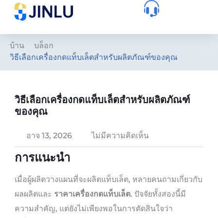
บ้าน
บล็อก
วิธีเลือกเครื่องกดแท็บเล็ตสำหรับผลิตภัณฑ์ของคุณ
วิธีเลือกเครื่องกดแท็บเล็ตสำหรับผลิตภัณฑ์
ของคุณ
อาจ 13, 2026
ไม่มีความคิดเห็น
การแนะนำ
เมื่อผู้ผลิตวางแผนที่จะผลิตแท็บเล็ต, หลายคนถามเกี่ยวกับ
ผลผลิตและ
ราคาเครื่องกดแท็บเล็ต
. ปัจจัยทั้งสองนี้มี
ความสำคัญ, แต่ยังไม่เพียงพอในการตัดสินใจว่า