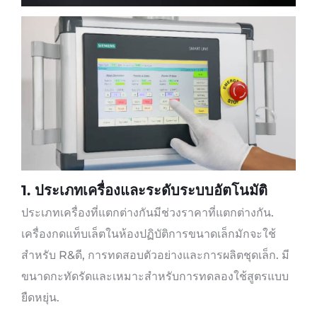
1. ประเภทเครื่องและระดับระบบอัตโนมัติ
ประเภทเครื่องที่แตกต่างกันมีช่วงราคาที่แตกต่างกัน.
เครื่องกดแท็บเล็ตในห้องปฏิบัติการขนาดเล็กมักจะใช้
สำหรับ R&ดี, การทดสอบตัวอย่างและการผลิตชุดเล็ก. มี
ขนาดกะทัดรัดและเหมาะสำหรับการทดลองใช้สูตรแบบ
ยืดหยุ่น.