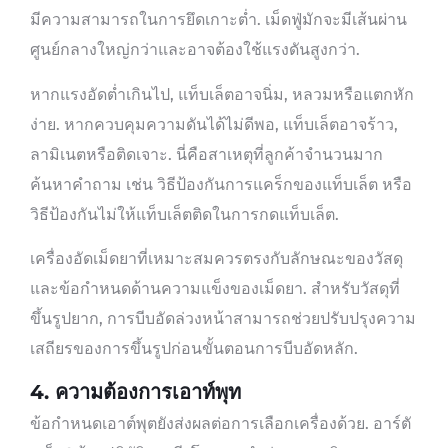
มีความสามารถในการยึดเกาะต่ำ. เม็ดฟู่มักจะมีเส้นผ่าน
ศูนย์กลางใหญ่กว่าและอาจต้องใช้แรงดันสูงกว่า.
หากแรงอัดต่ำเกินไป, แท็บเล็ตอาจนิ่ม, หลวมหรือแตกหัก
ง่าย. หากควบคุมความดันได้ไม่ดีพอ, แท็บเล็ตอาจร้าว,
ลามิเนตหรือติดเจาะ. นี่คือสาเหตุที่ลูกค้าจำนวนมาก
ค้นหาคำถาม เช่น วิธีป้องกันการแคร็กของแท็บเล็ต หรือ
วิธีป้องกันไม่ให้แท็บเล็ตติดในการกดแท็บเล็ต.
เครื่องอัดเม็ดยาที่เหมาะสมควรตรงกับลักษณะของวัสดุ
และข้อกำหนดด้านความแข็งของเม็ดยา. สำหรับวัสดุที่
ขึ้นรูปยาก, การบีบอัดล่วงหน้าสามารถช่วยปรับปรุงความ
เสถียรของการขึ้นรูปก่อนขั้นตอนการบีบอัดหลัก.
4. ความต้องการเอาท์พุท
ข้อกำหนดเอาต์พุตยังส่งผลต่อการเลือกเครื่องด้วย. อาร์ตั