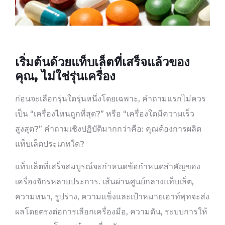
เริ่มต้นด้วยแท็บเล็ตที่เสร็จแล้วของ
คุณ, ไม่ใช่รุ่นเครื่อง
ก่อนจะเลือกรุ่นใดรุ่นหนึ่งโดยเฉพาะ, คำถามแรกไม่ควร
เป็น “เครื่องไหนถูกที่สุด?” หรือ “เครื่องใดมีความเร็ว
สูงสุด?” คำถามเชิงปฏิบัติมากกว่าคือ: คุณต้องการผลิต
แท็บเล็ตประเภทใด?
แท็บเล็ตที่เสร็จสมบูรณ์จะกำหนดข้อกำหนดสำคัญของ
เครื่องจักรหลายประการ. เส้นผ่านศูนย์กลางแท็บเล็ต,
ความหนา, รูปร่าง, ความแข็งและเป้าหมายเอาท์พุทจะส่ง
ผลโดยตรงต่อการเลือกเครื่องมือ, ความดัน, ระบบการให้