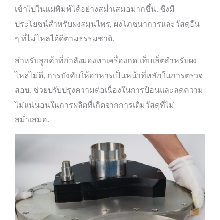
เข้าไปในแม่พิมพ์ได้อย่างสม่ำเสมอมากขึ้น. ซึ่งมี
ประโยชน์สำหรับผงสมุนไพร, ผงโภชนาการและวัสดุอื่น
ๆ ที่ไม่ไหลได้ดีตามธรรมชาติ.
สำหรับลูกค้าที่กำลังมองหาเครื่องกดแท็บเล็ตสำหรับผง
ไหลไม่ดี, การบังคับให้อาหารเป็นหน้าที่หลักในการตรวจ
สอบ. ช่วยปรับปรุงความต่อเนื่องในการป้อนและลดความ
ไม่แน่นอนในการผลิตที่เกิดจากการเติมวัสดุที่ไม่
สม่ำเสมอ.