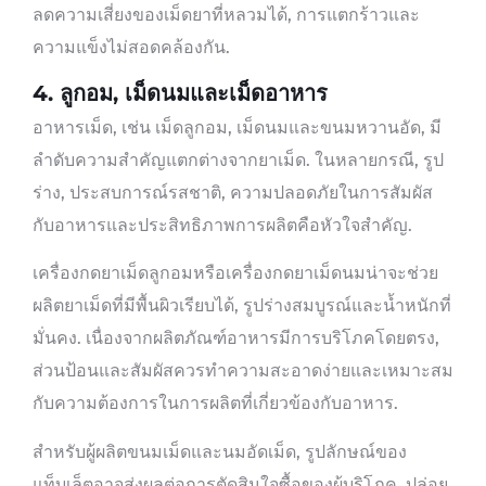
ลดความเสี่ยงของเม็ดยาที่หลวมได้, การแตกร้าวและ
ความแข็งไม่สอดคล้องกัน.
4. ลูกอม, เม็ดนมและเม็ดอาหาร
อาหารเม็ด, เช่น เม็ดลูกอม, เม็ดนมและขนมหวานอัด, มี
ลำดับความสำคัญแตกต่างจากยาเม็ด. ในหลายกรณี, รูป
ร่าง, ประสบการณ์รสชาติ, ความปลอดภัยในการสัมผัส
กับอาหารและประสิทธิภาพการผลิตคือหัวใจสำคัญ.
เครื่องกดยาเม็ดลูกอมหรือเครื่องกดยาเม็ดนมน่าจะช่วย
ผลิตยาเม็ดที่มีพื้นผิวเรียบได้, รูปร่างสมบูรณ์และน้ำหนักที่
มั่นคง. เนื่องจากผลิตภัณฑ์อาหารมีการบริโภคโดยตรง,
ส่วนป้อนและสัมผัสควรทำความสะอาดง่ายและเหมาะสม
กับความต้องการในการผลิตที่เกี่ยวข้องกับอาหาร.
สำหรับผู้ผลิตขนมเม็ดและนมอัดเม็ด, รูปลักษณ์ของ
แท็บเล็ตอาจส่งผลต่อการตัดสินใจซื้อของผู้บริโภค. ปล่อย