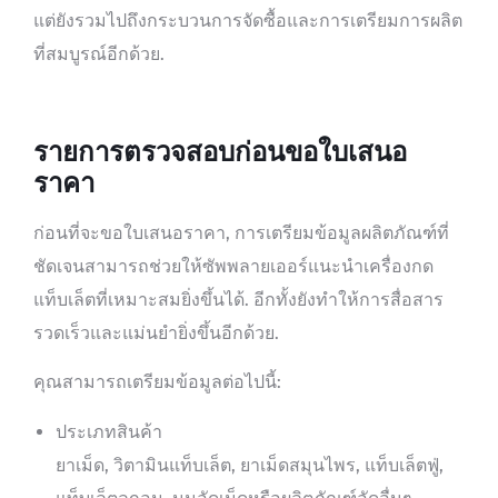
แต่ยังรวมไปถึงกระบวนการจัดซื้อและการเตรียมการผลิต
ที่สมบูรณ์อีกด้วย.
รายการตรวจสอบก่อนขอใบเสนอ
ราคา
ก่อนที่จะขอใบเสนอราคา, การเตรียมข้อมูลผลิตภัณฑ์ที่
ชัดเจนสามารถช่วยให้ซัพพลายเออร์แนะนำเครื่องกด
แท็บเล็ตที่เหมาะสมยิ่งขึ้นได้. อีกทั้งยังทำให้การสื่อสาร
รวดเร็วและแม่นยำยิ่งขึ้นอีกด้วย.
คุณสามารถเตรียมข้อมูลต่อไปนี้:
ประเภทสินค้า
ยาเม็ด, วิตามินแท็บเล็ต, ยาเม็ดสมุนไพร, แท็บเล็ตฟู่,