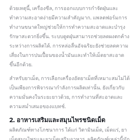
ด้วยเหตุนี้, เครื่องซีล, การออกแบบการกำจัดฝุ่นและ
ทำความสะอาดง่ายมีความสำคัญมาก. แพลตฟอร์มการ
ทำงานขนาดใหญ่ช่วยให้การทำความสะอาดและบำรุง
รักษาสะดวกยิ่งขึ้น. ระบบดูดฝุ่นสามารถช่วยลดผงตกค้าง
ระหว่างการผลิตได้. การหล่อลื่นอัจฉริยะยังช่วยลดความ
เสี่ยงในการปนเปื้อนของน้ำมันและทำให้เม็ดยาสะอาด
ขึ้นอีกด้วย.
สำหรับยาเม็ด, การเลือกเครื่องอัดยาเม็ดที่เหมาะสมไม่ได้
เป็นเพียงการพิจารณากำลังการผลิตเท่านั้น. ยังเกี่ยวกับ
ความมั่นคงในระยะยาวด้วย, การทำงานที่สะอาดและ
ความสม่ำเสมอของแบทช์.
2. อาหารเสริมและสมุนไพรชนิดเม็ด
ผลิตภัณฑ์ทางโภชนาการ ได้แก่ วิตามินเม็ด, เม็ดแร่, ยา
เม็ดสมุนไพรและยาเม็ดเสริมอาหาร. ผลิตภัณฑ์เหล่านี้มัก