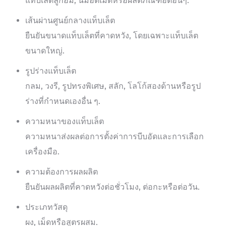
แท็บเล็ตลูกอม, นมอัดเม็ดหรือผลิตภัณฑ์อัดอื่นๆ.
เส้นผ่านศูนย์กลางแท็บเล็ต
ยืนยันขนาดแท็บเล็ตที่คาดหวัง, โดยเฉพาะแท็บเล็ต
ขนาดใหญ่.
รูปร่างแท็บเล็ต
กลม, วงรี, รูปทรงพิเศษ, สลัก, โลโก้สองด้านหรือรูป
ร่างที่กำหนดเองอื่น ๆ.
ความหนาของแท็บเล็ต
ความหนาส่งผลต่อการตั้งค่าการบีบอัดและการเลือก
เครื่องมือ.
ความต้องการผลผลิต
ยืนยันผลผลิตที่คาดหวังต่อชั่วโมง, ต่อกะหรือต่อวัน.
ประเภทวัสดุ
ผง, เม็ดหรือสูตรผสม.