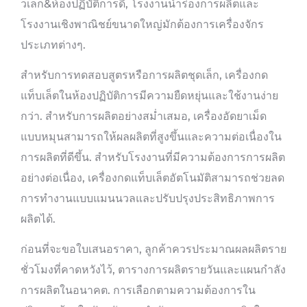
วเล็ก&ห้องปฏิบัติการดี, โรงงานนำร่องการผลิตและ
โรงงานเชิงพาณิชย์ขนาดใหญ่มักต้องการเครื่องจักร
ประเภทต่างๆ.
สำหรับการทดสอบสูตรหรือการผลิตชุดเล็ก, เครื่องกด
แท็บเล็ตในห้องปฏิบัติการมีความยืดหยุ่นและใช้งานง่าย
กว่า. สำหรับการผลิตอย่างสม่ำเสมอ, เครื่องอัดยาเม็ด
แบบหมุนสามารถให้ผลผลิตที่สูงขึ้นและความต่อเนื่องใน
การผลิตที่ดีขึ้น. สำหรับโรงงานที่มีความต้องการการผลิต
อย่างต่อเนื่อง, เครื่องกดแท็บเล็ตอัตโนมัติสามารถช่วยลด
การทำงานแบบแมนนวลและปรับปรุงประสิทธิภาพการ
ผลิตได้.
ก่อนที่จะขอใบเสนอราคา, ลูกค้าควรประมาณผลผลิตราย
ชั่วโมงที่คาดหวังไว้, ตารางการผลิตรายวันและแผนกำลัง
การผลิตในอนาคต. การเลือกตามความต้องการใน