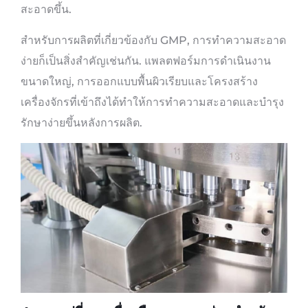
สะอาดขึ้น.
สำหรับการผลิตที่เกี่ยวข้องกับ GMP, การทำความสะอาด
ง่ายก็เป็นสิ่งสำคัญเช่นกัน. แพลตฟอร์มการดำเนินงาน
ขนาดใหญ่, การออกแบบพื้นผิวเรียบและโครงสร้าง
เครื่องจักรที่เข้าถึงได้ทำให้การทำความสะอาดและบำรุง
รักษาง่ายขึ้นหลังการผลิต.