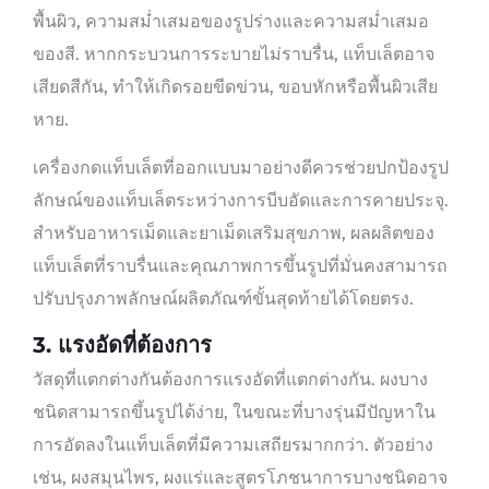
พื้นผิว, ความสม่ำเสมอของรูปร่างและความสม่ำเสมอ
ของสี. หากกระบวนการระบายไม่ราบรื่น, แท็บเล็ตอาจ
เสียดสีกัน, ทำให้เกิดรอยขีดข่วน, ขอบหักหรือพื้นผิวเสีย
หาย.
เครื่องกดแท็บเล็ตที่ออกแบบมาอย่างดีควรช่วยปกป้องรูป
ลักษณ์ของแท็บเล็ตระหว่างการบีบอัดและการคายประจุ.
สำหรับอาหารเม็ดและยาเม็ดเสริมสุขภาพ, ผลผลิตของ
แท็บเล็ตที่ราบรื่นและคุณภาพการขึ้นรูปที่มั่นคงสามารถ
ปรับปรุงภาพลักษณ์ผลิตภัณฑ์ขั้นสุดท้ายได้โดยตรง.
3. แรงอัดที่ต้องการ
วัสดุที่แตกต่างกันต้องการแรงอัดที่แตกต่างกัน. ผงบาง
ชนิดสามารถขึ้นรูปได้ง่าย, ในขณะที่บางรุ่นมีปัญหาใน
การอัดลงในแท็บเล็ตที่มีความเสถียรมากกว่า. ตัวอย่าง
เช่น, ผงสมุนไพร, ผงแร่และสูตรโภชนาการบางชนิดอาจ