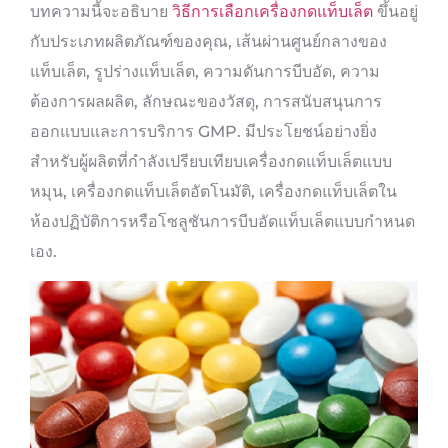
บทความนี้จะอธิบาย
วิธีการเลือกเครื่องกดแท็บเล็ต
ขึ้นอยู่
กับประเภทผลิตภัณฑ์ของคุณ, เส้นผ่านศูนย์กลางของ
แท็บเล็ต, รูปร่างแท็บเล็ต, ความดันการบีบอัด, ความ
ต้องการผลผลิต, ลักษณะของวัสดุ, การสนับสนุนการ
ออกแบบและการบริการ GMP. มีประโยชน์อย่างยิ่ง
สำหรับผู้ผลิตที่กำลังเปรียบเทียบเครื่องกดแท็บเล็ตแบบ
หมุน, เครื่องกดแท็บเล็ตอัตโนมัติ, เครื่องกดแท็บเล็ตใน
ห้องปฏิบัติการหรือโซลูชันการบีบอัดแท็บเล็ตแบบกำหนด
เอง.