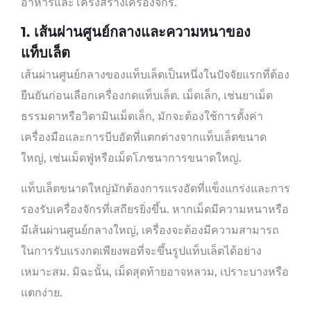
อาหารและโครงสร้างเครื่องจักร.
1. เส้นผ่านศูนย์กลางและความหนาของ
แท็บเล็ต
เส้นผ่านศูนย์กลางของแท็บเล็ตเป็นหนึ่งในปัจจัยแรกที่ต้อง
ยืนยันก่อนเลือกเครื่องกดแท็บเล็ต. เม็ดเล็ก, เช่นยาเม็ด
ธรรมดาหรือวิตามินเม็ดเล็ก, มักจะต้องใช้การตั้งค่า
เครื่องมือและการบีบอัดที่แตกต่างจากแท็บเล็ตขนาด
ใหญ่, เช่นเม็ดฟู่หรือเม็ดโภชนาการขนาดใหญ่.
แท็บเล็ตขนาดใหญ่มักต้องการแรงอัดที่แข็งแกร่งและการ
รองรับเครื่องจักรที่เสถียรยิ่งขึ้น. หากเม็ดมีความหนาหรือ
มีเส้นผ่านศูนย์กลางใหญ่, เครื่องจะต้องมีความสามารถ
ในการรับแรงกดเพียงพอที่จะขึ้นรูปแท็บเล็ตได้อย่าง
เหมาะสม. มิฉะนั้น, เม็ดสุดท้ายอาจหลวม, เปราะบางหรือ
แตกง่าย.