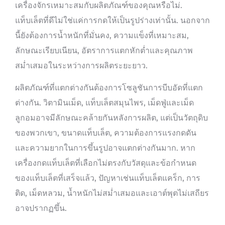
เครื่องจักรเหมาะสมกับผลิตภัณฑ์ของคุณหรือไม่.
แท็บเล็ตที่ดีไม่ใช่แค่การกดให้เป็นรูปร่างเท่านั้น. นอกจาก
นี้ยังต้องการน้ำหนักที่มั่นคง, ความแข็งที่เหมาะสม,
ลักษณะเรียบเนียน, อัตราการแตกหักต่ำและคุณภาพ
สม่ำเสมอในระหว่างการผลิตระยะยาว.
ผลิตภัณฑ์ที่แตกต่างกันต้องการโซลูชันการบีบอัดที่แตก
ต่างกัน. วิตามินเม็ด, แท็บเล็ตสมุนไพร, เม็ดฟู่และเม็ด
ลูกอมอาจมีลักษณะคล้ายกันหลังการผลิต, แต่เป็นวัตถุดิบ
ของพวกเขา, ขนาดแท็บเล็ต, ความต้องการแรงกดดัน
และความยากในการขึ้นรูปอาจแตกต่างกันมาก. หาก
เครื่องกดแท็บเล็ตที่เลือกไม่ตรงกับวัสดุและข้อกำหนด
ของแท็บเล็ตที่เสร็จแล้ว, ปัญหาเช่นแท็บเล็ตแคร็ก, การ
ติด, เม็ดหลวม, น้ำหนักไม่สม่ำเสมอและเอาต์พุตไม่เสถียร
อาจปรากฏขึ้น.