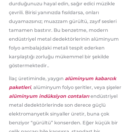
durduğunuzu hayal edin, sağır edici müzikle
çevrili. Birisi yanınızda fısıldarsa, onları
duyamazsınız; muazzam gürültü, zayıf sesleri
tamamen bastırır. Bu benzetme, modern
endüstriyel metal dedektörlerinin alüminyum
folyo ambalajdaki metali tespit ederken
karşılaştığı zorluğu mükemmel bir şekilde
göstermektedir..
İlaç üretiminde, yaygın
alüminyum kabarcık
paketleri
, alüminyum folyo şeritler, veya şişeler
alüminyum indüksiyon contaları
endüstriyel
metal dedektörlerinde son derece güçlü
elektromanyetik sinyaller üretir, buna çok
benziyor “gürültü” konserden. Eğer küçük bir
çelik parçası bile karışırsa, standart bir