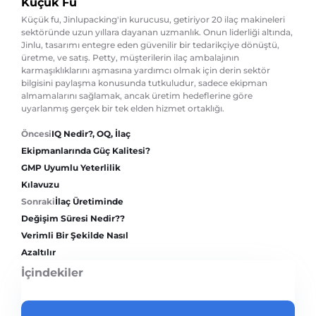
Küçük Fu
Küçük fu, Jinlupacking'in kurucusu, getiriyor 20 ilaç makineleri
sektöründe uzun yıllara dayanan uzmanlık. Onun liderliği altında,
Jinlu, tasarımı entegre eden güvenilir bir tedarikçiye dönüştü,
üretme, ve satış. Petty, müşterilerin ilaç ambalajının
karmaşıklıklarını aşmasına yardımcı olmak için derin sektör
bilgisini paylaşma konusunda tutkuludur, sadece ekipman
almamalarını sağlamak, ancak üretim hedeflerine göre
uyarlanmış gerçek bir tek elden hizmet ortaklığı.
Öncesi
IQ Nedir?, OQ, İlaç
Ekipmanlarında Güç Kalitesi?
GMP Uyumlu Yeterlilik
Kılavuzu
Sonraki
İlaç Üretiminde
Değişim Süresi Nedir??
Verimli Bir Şekilde Nasıl
Azaltılır
İçindekiler