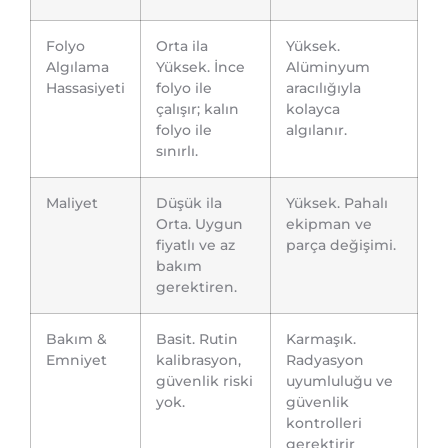
Folyo
Orta ila
Yüksek.
Algılama
Yüksek. İnce
Alüminyum
Hassasiyeti
folyo ile
aracılığıyla
çalışır; kalın
kolayca
folyo ile
algılanır.
sınırlı.
Maliyet
Düşük ila
Yüksek. Pahalı
Orta. Uygun
ekipman ve
fiyatlı ve az
parça değişimi.
bakım
gerektiren.
Bakım &
Basit. Rutin
Karmaşık.
Emniyet
kalibrasyon,
Radyasyon
güvenlik riski
uyumluluğu ve
yok.
güvenlik
kontrolleri
gerektirir