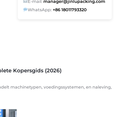
E-mail:
manager@jinlupacking.com
WhatsApp:
+86 18011793320
lete Kopersgids (2026)
andelt machinetypen, voedingssystemen, en naleving,