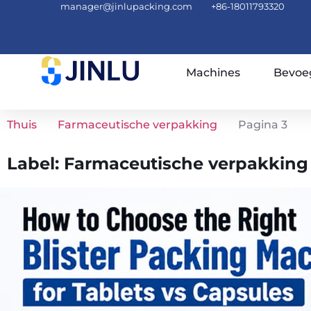
manager@jinlupacking.com
+86-18011793320
Machines
Bevoe
Thuis
Farmaceutische verpakking
Pagina 3
Label: Farmaceutische verpakking