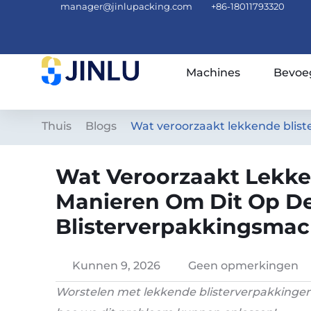
manager@jinlupacking.com
+86-18011793320
Machines
Bevoe
Thuis
Blogs
Wat veroorzaakt lekkende blist
Wat Veroorzaakt Lekke
Manieren Om Dit Op D
Blisterverpakkingsmac
Kunnen 9, 2026
Geen opmerkingen
Worstelen met lekkende blisterverpakkingen?