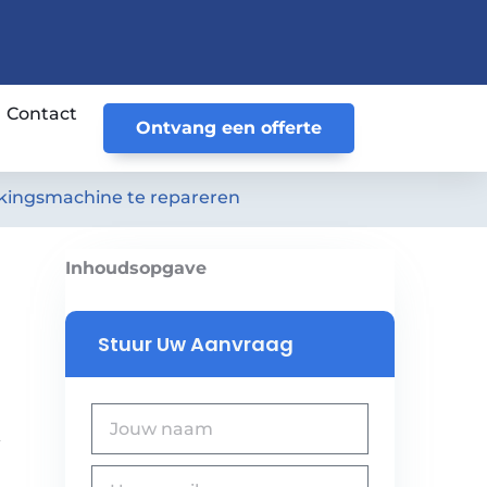
Contact
Ontvang een offerte
kkingsmachine te repareren
Inhoudsopgave
Stuur Uw Aanvraag