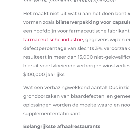
hoe we dit probleem kunnen oplossen!
Het maakt niet uit wat u aan het doen bent
vormen zoals
blisterverpakking voor capsul
een hoofdpijn voor farmaceutische fabrikan
farmaceutische industrie
, gegevens wijzen e
defectpercentage van slechts 3%, veroorzaakt
resulteert in meer dan 15,000 niet-gekwali
hieruit voortvloeiende verborgen winstverli
$100,000 jaarlijks.
Wat een verbazingwekkend aantal! Dus inzic
grondoorzaken van blaardefecten, en geme
oplossingen worden de moeite waard en nood
supplementenfabrikant.
Belangrijkste afhaalrestaurants