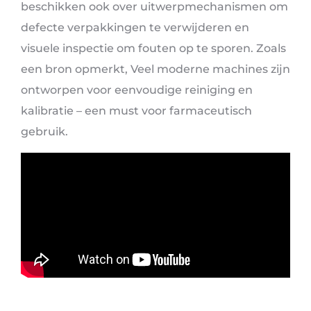
beschikken ook over uitwerpmechanismen om
defecte verpakkingen te verwijderen en
visuele inspectie om fouten op te sporen. Zoals
een bron opmerkt, Veel moderne machines zijn
ontworpen voor eenvoudige reiniging en
kalibratie – een must voor farmaceutisch
gebruik.