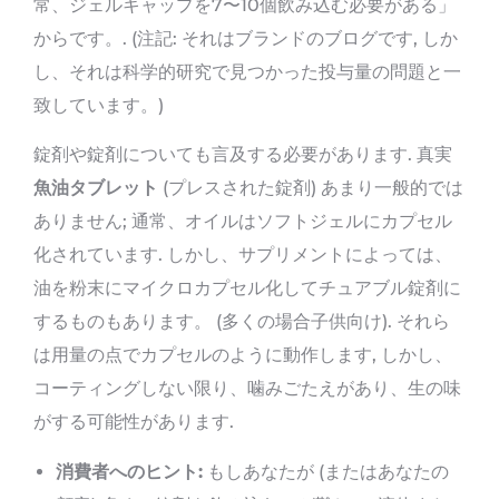
常、ジェルキャップを7〜10個飲み込む必要がある」
からです。. (注記: それはブランドのブログです, しか
し、それは科学的研究で見つかった投与量の問題と一
致しています。)
錠剤や錠剤についても言及する必要があります. 真実
魚油タブレット
(プレスされた錠剤) あまり一般的では
ありません; 通常、オイルはソフトジェルにカプセル
化されています. しかし、サプリメントによっては、
油を粉末にマイクロカプセル化してチュアブル錠剤に
するものもあります。 (多くの場合子供向け). それら
は用量の点でカプセルのように動作します, しかし、
コーティングしない限り、噛みごたえがあり、生の味
がする可能性があります.
消費者へのヒント:
もしあなたが (またはあなたの