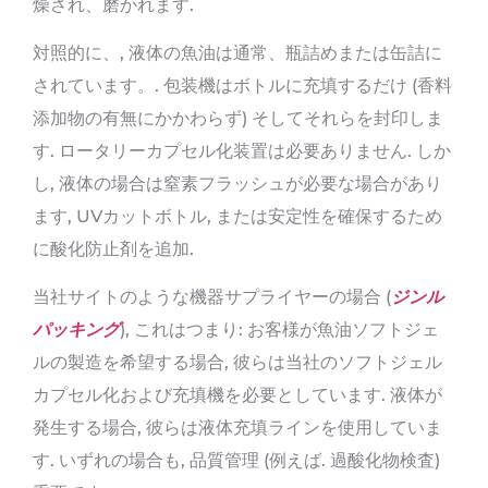
燥され、磨かれます.
対照的に、, 液体の魚油は通常、瓶詰めまたは缶詰に
されています。. 包装機はボトルに充填するだけ (香料
添加物の有無にかかわらず) そしてそれらを封印しま
す. ロータリーカプセル化装置は必要ありません. しか
し, 液体の場合は窒素フラッシュが必要な場合があり
ます, UVカットボトル, または安定性を確保するため
に酸化防止剤を追加.
当社サイトのような機器サプライヤーの場合 (
ジンル
パッキング
), これはつまり: お客様が魚油ソフトジェ
ルの製造を希望する場合, 彼らは当社のソフトジェル
カプセル化および充填機を必要としています. 液体が
発生する場合, 彼らは液体充填ラインを使用していま
す. いずれの場合も, 品質管理 (例えば. 過酸化物検査)