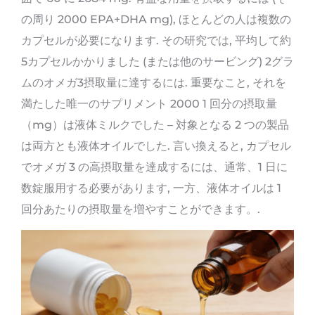
の周り 2000 EPA+DHA mg), ほとんどの人は複数の
カプセルが必要になります. その研究では, 平均して約
5カプセルかかりました (または他のサービング) 2グラ
ムのオメガ3摂取量に達するには. 重要なこと, それを
満たした唯一のサプリメント 2000 1 回分の摂取量
（mg）は液体ミルクでした – 対象となる 2 つの製品
は両方とも液体オイルでした. 言い換えると, カプセル
でオメガ 3 の高摂取量を達成するには、通常、1 日に
数錠服用する必要があります, 一方、液体オイルは 1
回分あたりの摂取量を増やすことができます。.