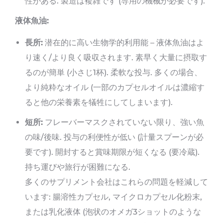
性がある. 製造は複雑です (専用の機械が必要です).
液体魚油:
長所:
潜在的に高い生物学的利用能 – 液体魚油はよ
り速く/より良く吸収されます. 素早く大量に摂取す
るのが簡単 (小さじ1杯). 柔軟な投与. 多くの場合、
より純粋なオイル (一部のカプセルオイルは濃縮す
ると他の栄養素を犠牲にしてしまいます).
短所:
フレーバーマスクされていない限り、強い魚
の味/後味. 投与の利便性が低い (計量スプーンが必
要です). 開封すると賞味期限が短くなる (要冷蔵).
持ち運びや旅行が困難になる.
多くのサプリメント会社はこれらの問題を軽減して
います: 腸溶性カプセル, マイクロカプセル化粉末,
または乳化液体 (泡状のオメガ3ショットのような