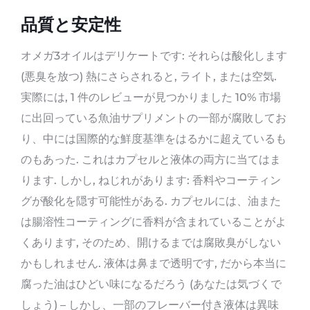
品質と安定性
オメガ3オイルはデリケートです: それらは酸化します
(悪臭を放つ) 熱にさらされると, ライト, または空気.
実際には, 1 件のレビューが見つかりました 10% 市場
に出回っている魚油サプリメントの一部が腐敗してお
り、中には国際的な鮮度基準をはるかに超えているも
のもあった. これはカプセルと液体の両方に当てはま
ります. しかし, ねじれがあります: 香料やコーティン
グが酸化を隠す可能性がある. カプセルには、油また
は腸溶性コーティングに香料が含まれていることがよ
くあります, そのため、開けるまでは腐敗臭がしない
かもしれません. 液体は鼻まで透明です, だから本当に
腐った油はひどい味になるだろう (あなたは気づくで
しょう) – しかし、一部のフレーバー付き液体は異味