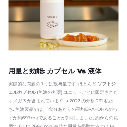
用量と効能: カプセル Vs 液体
実際的な問題の 1 つは投与量です. ほとんど
ソフトジ
ェルカプセル
(魚油の丸薬) ユニットごとに限定された
オメガ 3 が含まれています. a 2022 の分析 231 私た
ち. 魚油製品では、1食分あたりの平均EPA+DHAがわ
ずか約697mgであることが判明しました, 約からの範
囲で 60 に 2684 mg. 有益な用量を摂取するには (そ