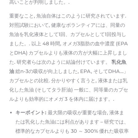
高いことが判明しました。.
重要なこと, 魚油自体はこのように研究されています.
対照試験において, 健康なボランティアには、同量の
魚油を乳化液体として1回、カプセルとして1回投与し
ました。. 以上 48 時間, オメガ3脂肪の血中濃度 (EPA
とDHA) カプセルよりも液体の方が大幅に上昇しまし
た. 研究者らは次のように結論付けています。
乳化魚
油
総n-3の吸収が向上しました, EPA, そしてDHA…」
カプセルとの比較. 分かりやすく言うと, 液体または乳
化した魚油 (そしてタラ肝油) 一般に、同等量のカプセ
ルよりも効率的にオメガ 3 を体内に届けます。.
キーポイント:
最大限の吸収が重要な場合, 液体ま
たは乳化した魚油には利点があります – 研究では、
標準的なカプセルよりも 30 ～ 300% 優れた吸収率