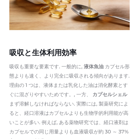
吸収と生体利用効率
吸収も重要な要素です. 一般的に,
液体魚油
カプセル形
態よりも速く、より完全に吸収される傾向があります.
理由の 1 つは、液体または乳化した油は消化酵素とす
ぐに混ざりやすいためです。, 一方、
カプセルシェル
まず溶解しなければならない. 実際には, 製薬研究によ
ると、経口溶液はカプセルよりも生物学的利用能が高
いことが多い. 例えば, ある薬物研究では、経口液剤は
カプセルでの同じ用量よりも血液吸収が約 30 ～ 37%