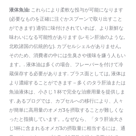
液体魚油:
これらにより柔軟な投与が可能になります
(必要なものを正確に注ぐかスプーンで取り出すこと
ができます) 適切に味付けされていれば、より新鮮な
味わいになる可能性があります (レモン肝油のような,
北欧諸国の伝統的な). カプセルシェルがありません,
そのため、消費者の中には生臭さや後味を嫌う人もい
ます。. 液体油は多くの場合、フレーバーを付けて冷
蔵保存する必要があります. プラス面としては, 液体は
より濃縮することができます – 多くのタラ肝油または
魚油液体は、小さじ 1 杯で完全な治療用量を提供しま
す. あるブログでは、カプセルへの移行により、人々
が簡単に高用量のオメガ3を摂取することが難しくな
ったと指摘しています。, なぜなら、「タラ肝油大さ
じ1杯に含まれるオメガ3の摂取量に相当するには、通