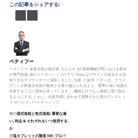
この記事をシェアする:
ペティフー
ペティフー, 金魯包装の創設者, もたらす 20 製薬機械分野における長年
の専門知識. 彼のリーダーシップの下で, Jinlu はデザインを統合する信
頼できるサプライヤーに成長しました, 生産, と販売. ペティは、クライ
アントが医薬品包装の複雑さを乗り越えられるよう、業界の深い知識を
共有することに情熱を持っています。, 機器だけでなく確実に受け取れ
るようにする, しかし、生産目標に合わせて調整された真のワンストッ
プ サービス パートナーシップ.
前の
湿式造粒と乾式造粒: 重要な違
い, 利点 & それぞれをいつ使用する
か
次
塩タブレットの製造 101: プロパ