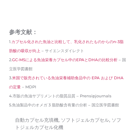
参考文献：
1.
カプセル化された魚油と比較して、乳化されたものからのn-3脂
肪酸の吸収が向上
– サイエンスダイレクト
2.
GC-MSによる魚油栄養カプセル中のEPAとDHAの比較分析
– 国
立医学図書館
3.
米国で販売されている魚油栄養補助食品中の EPA および DHA
の定量
– MDPI
4.市販の魚油サプリメントの脂質品質 – Prensipjournals
5.魚油製品中のオメガ 3 脂肪酸含有量の分析 – 国立医学図書館
自動カプセル充填機
,
ソフトジェルカプセル
,
ソフ
トジェルカプセル化機