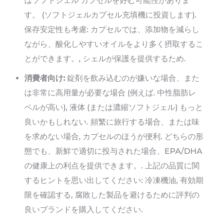
はソフトジェル カプセルを好む可能性がありま
す。 (ソフトジェルカプセル充填機に投資します).
保存安定性も考慮: カプセルでは、添加物を減らし
ながら、酸化しやすいオイルをより多く摂取するこ
とができます。, シェルが保護を提供するため.
消費者向け:
錠剤を飲み込むのが嫌いな場合、また
は非常に高用量が必要な場合 (例えば. 中性脂肪レ
ベルが高い), 液体 (または濃縮ソフトジェル) もっと
良いかもしれない. 頻繁に旅行する場合、または味
を求めない場合, カプセルのほうが便利. どちらの形
態でも、新鮮で適切に投与された場合、EPA/DHA
の健康上の利点を提供できます。. 上記の品質に関
するヒントを思い出してください: 冷凍機油, 有効期
限を確認する, 腐敗した製品を避けるために評判の
良いブランドを購入してください.