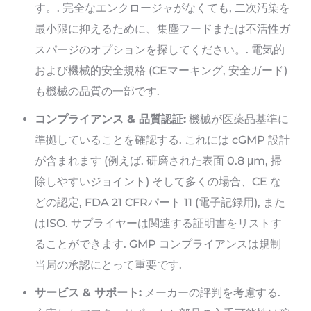
す。. 完全なエンクロージャがなくても, 二次汚染を
最小限に抑えるために、集塵フードまたは不活性ガ
スパージのオプションを探してください。. 電気的
および機械的安全規格 (CEマーキング, 安全ガード)
も機械の品質の一部です.
コンプライアンス & 品質認証:
機械が医薬品基準に
準拠していることを確認する. これには cGMP 設計
が含まれます (例えば. 研磨された表面 0.8 μm, 掃
除しやすいジョイント) そして多くの場合、CE な
どの認定, FDA 21 CFRパート 11 (電子記録用), また
はISO. サプライヤーは関連する証明書をリストす
ることができます. GMP コンプライアンスは規制
当局の承認にとって重要です.
サービス & サポート:
メーカーの評判を考慮する.