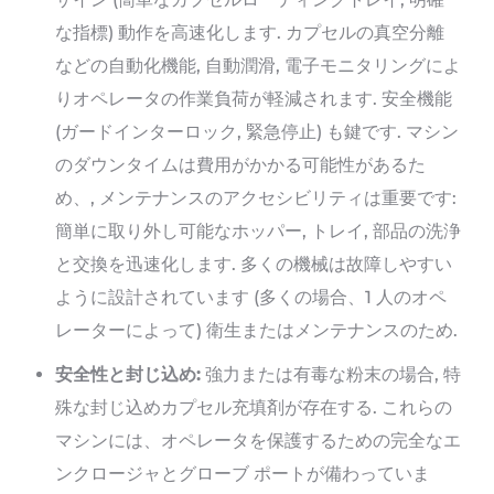
な指標) 動作を高速化します. カプセルの真空分離
などの自動化機能, 自動潤滑, 電子モニタリングによ
りオペレータの作業負荷が軽減されます. 安全機能
(ガードインターロック, 緊急停止) も鍵です. マシン
のダウンタイムは費用がかかる可能性があるた
め、, メンテナンスのアクセシビリティは重要です:
簡単に取り外し可能なホッパー, トレイ, 部品の洗浄
と交換を迅速化します. 多くの機械は故障しやすい
ように設計されています (多くの場合、1 人のオペ
レーターによって) 衛生またはメンテナンスのため.
安全性と封じ込め:
強力または有毒な粉末の場合, 特
殊な封じ込めカプセル充填剤が存在する. これらの
マシンには、オペレータを保護するための完全なエ
ンクロージャとグローブ ポートが備わっていま