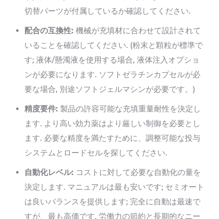
切替パーツが付属しているか確認してください.
配合の互換性:
機械が充填材に合わせて設計されて
いることを確認してください. (粉末と顆粒が標準で
す; 液体/懸濁液を使用する場合, 液体注入オプショ
ンが必要になります. ソフトゼラチンカプセルが必
要な場合, 別途ソフトジェルマシンが必要です。)
精度要件:
製品の許容可能な充填重量耐性を決定し
ます. より高い効力薬はより厳しい制御を必要とし
ます. 必要な精度を満たすために、調整可能な投与
システムとロードセルを探してください.
自動化レベル:
コストに対して必要な自動化の量を
決定します. マニュアルは最も安いです; セミオート
は良いバランスを提供します; 完全に自動は最速で
すが、最も高価です. 労働力の節約と長期的なニー