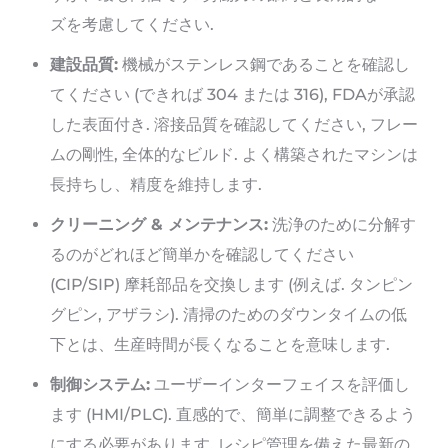
ズを考慮してください.
建設品質:
機械がステンレス鋼であることを確認し
てください (できれば 304 または 316), FDAが承認
した表面付き. 溶接品質を確認してください, フレー
ムの剛性, 全体的なビルド. よく構築されたマシンは
長持ちし、精度を維持します.
クリーニング & メンテナンス:
洗浄のために分解す
るのがどれほど簡単かを確認してください
(CIP/SIP) 摩耗部品を交換します (例えば. タンピン
グピン, アザラシ). 清掃のためのダウンタイムの低
下とは、生産時間が長くなることを意味します.
制御システム:
ユーザーインターフェイスを評価し
ます (HMI/PLC). 直感的で、簡単に調整できるよう
にする必要があります. レシピ管理を備えた最新の