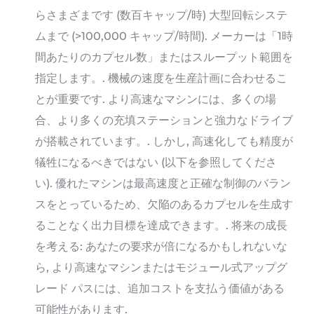
らさまざまです (数百キャップ/時) 大型回転システ
ムまで (>100,000 キャップ/時間). メーカーは「1時
間あたりのカプセル数」またはスループット範囲を
指定します。. 機械の速度を生産計画に合わせるこ
とが重要です. より高速なマシンには、多くの場
合、より多くの充填ステーションと強力なドライブ
が搭載されています。. しかし, 高速化しても精度が
犠牲になるべきではない (以下を参照してくださ
い). 優れたマシンは最高速度と正確な制御のバラン
スをとっているため、欠陥のあるカプセルを生成す
ることなく出力目標を達成できます。. 将来の成長
を考える: あなたの要求が倍になるかもしれないな
ら, より高速なマシンまたはモジュール式アップグ
レード パスには、追加コストを支払う価値がある
可能性があります.