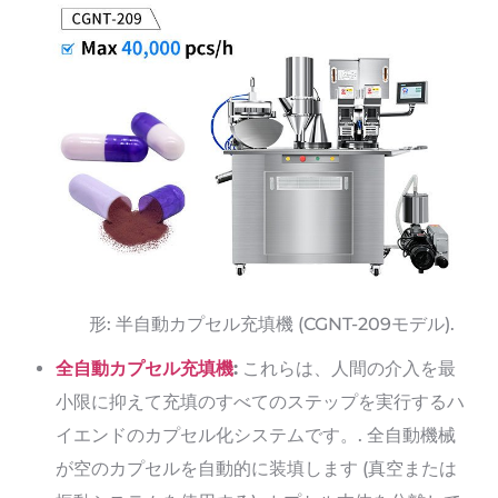
形: 半自動カプセル充填機 (CGNT-209モデル).
全自動カプセル充填機
:
これらは、人間の介入を最
小限に抑えて充填のすべてのステップを実行するハ
イエンドのカプセル化システムです。. 全自動機械
が空のカプセルを自動的に装填します (真空または