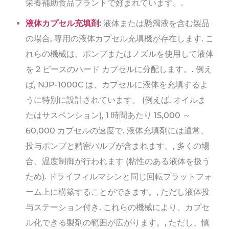
栄養補助食品プラントで好まれています。.
液体カプセル充填剤
:
液体または懸濁液を含む製品
の場合, 専用の液体カプセル充填機が存在します. こ
れらの機械は、ポンプまたはノズルを使用して液体
を 2 ピースのハード カプセルに分配します。. 例え
ば, NJP-1000C は、カプセルに液体を充填するよ
うに特別に設計されています。 (例えば. オイルま
たはサスペンション), 1 時間あたり 15,000 ～
60,000 カプセルの速度で. 液体充填剤には通常、
投与ポンプと精密バルブが含まれます。, 多くの場
合、温度制御が行われます (粘性のある液体を扱う
ため). ドライフィルマシンと同じ回転プラットフォ
ーム上に構築することができます。, ただし液体投
与ステーション付き. これらの機械により、カプセ
ル化できる製剤の範囲が広がります。, ただし、慎