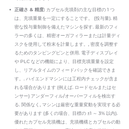
正確さ & 精度:
カプセル充填剤の主な目標の 1 つ
は、充填重量を一定にすることです。 (投与量). 精
密な投与量制御を備えたマシンを探す. 最新のフィ
ラーの多くは、精密オーガフィラーまたは計量ディ
スクを使用して粉末を計量します。, 密度を調整す
るためのタンピングピンと併用. 電子ディスプレイ
や PLC などの機能により、目標充填重量を設定
し、リアルタイムのフィードバックを確認できま
す。. ハイエンドマシンには工程内チェックが含ま
れる場合があります (例えば. ロードセルまたはセ
ンサー) アンダーフィル/オーバーフィルを検出す
る. 関係なく, マシンは厳密な重量変動を実現する必
要があります (多くの場合、目標の ±1 ～ 3% 以内).
優れたカプセル充填機は、充填機構とカプセルの動