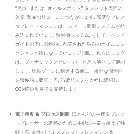
“黒点” または “オイルスポット” タブレット表面の
欠陥, 製品のリコールにつながります. 高度なプレス
タブレットマシンには、スマート潤滑システムが組
み込まれています, 熱制御システム, そして、パンチ
ガイドの下に戦略的に配置された独自のオイルコレ
クションが輪になっています. 詳細, これらのリング
は、ダイナミックスクレーパーと貯水池として機能
します, 圧縮ゾーンに到達する前に、余分な潤滑剤
を積極的に収集する, 汚染リスクを大幅に緩和し、
CGMP純度基準を支持します.
電子精度 & プロセス制御
: ほとんどの中速タブレッ
トプレッサーの調整のために手動の手帯を超えて移
動する, 高性能ピルタブレットプレスマシンは、