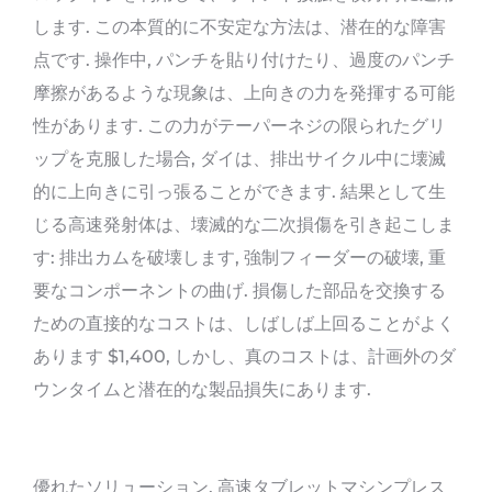
します. この本質的に不安定な方法は、潜在的な障害
点です. 操作中, パンチを貼り付けたり、過度のパンチ
摩擦があるような現象は、上向きの力を発揮する可能
性があります. この力がテーパーネジの限られたグリ
ップを克服した場合, ダイは、排出サイクル中に壊滅
的に上向きに引っ張ることができます. 結果として生
じる高速発射体は、壊滅的な二次損傷を引き起こしま
す: 排出カムを破壊します, 強制フィーダーの破壊, 重
要なコンポーネントの曲げ. 損傷した部品を交換する
ための直接的なコストは、しばしば上回ることがよく
あります $1,400, しかし、真のコストは、計画外のダ
ウンタイムと潜在的な製品損失にあります.
優れたソリューション, 高速タブレットマシンプレス