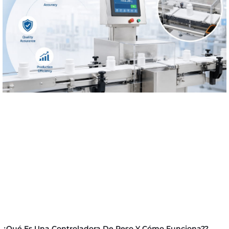
¿Qué Es Una Controladora De Peso Y Cómo Funciona??