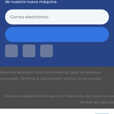
de nuestra nueva máquina.
Derechos de autor © 2026 JinLuPacking.Todos los derechos
reservados.
Términos & Condiciones
|
política de privacidad
Enlaces amigables:
Embalaje rico
|
Fabricantes de máquinas de
llenado de cápsulas