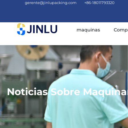
gerente@jinlupacking.com
+86-18011793320
maquinas
Compe
Noticias Sobre Maquina