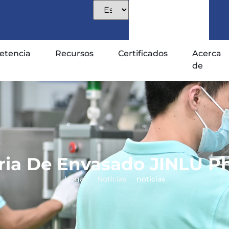
tencia
Recursos
Certificados
Acerca
de
ria De Envasado JINLU P
Hogar
Noticias
noticias