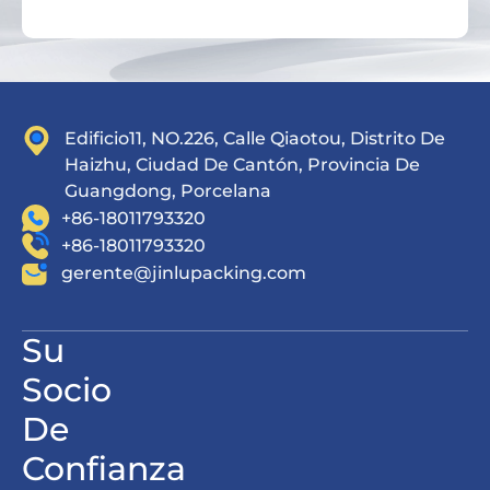
Edificio11, NO.226, Calle Qiaotou, Distrito De
Haizhu, Ciudad De Cantón, Provincia De
Guangdong, Porcelana
+86-18011793320
+86-18011793320
gerente@jinlupacking.com
Su
Socio
De
Confianza