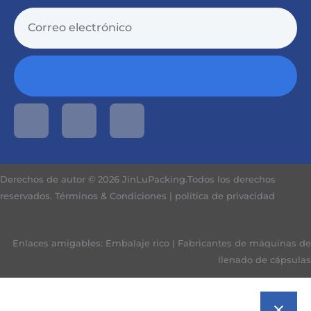
Derechos de autor © 2026 JinLuPacking.Todos los derechos
reservados.
Términos & Condiciones
|
política de privacidad
Enlaces amigables:
Embalaje rico
|
Fabricantes de máquinas de
llenado de cápsulas