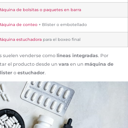
áquina de bolsitas o paquetes en barra
áquina de conteo
+ Blister o embotellado
áquina estuchadora
para el boxeo final
s suelen venderse como
lineas integradas
. Por
ntar el producto desde un
vara
en un
máquina de
ister
o
estuchador
.