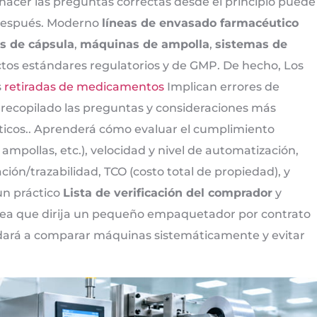
hacer las preguntas correctas desde el principio puede
 después. Moderno
líneas de envasado farmacéutico
s de cápsula
,
máquinas de ampolla
,
sistemas de
ictos estándares regulatorios y de GMP. De hecho, Los
s
retiradas de medicamentos
Implican errores de
 recopilado las preguntas y consideraciones más
icos.. Aprenderá cómo evaluar el cumplimiento
ampollas, etc.), velocidad y nivel de automatización,
ación/trazabilidad, TCO (costo total de propiedad), y
un práctico
Lista de verificación del comprador
y
 sea que dirija un pequeño empaquetador por contrato
yudará a comparar máquinas sistemáticamente y evitar