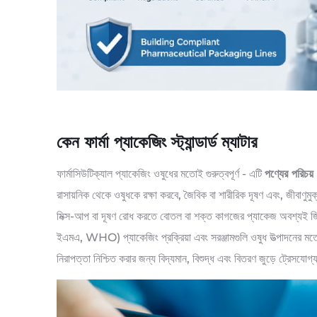
কেন ফার্মা প্যাকেজিং স্ট্যান্ডার্ড ম্যাটার
ফার্মাসিউটিক্যাল প্যাকেজিং ওষুধের মতোই গুরুত্বপূর্ণ - এটি
পণ্যের পরিচয় 
রাসায়নিক থেকে ওষুধকে রক্ষা করবে, জৈবিক বা শারীরিক দূষণ এবং, জীবাণুমু
মিক্স-আপ বা দূষণ রোধ করতে বোতল বা শক্ত কাগজের প্যাকেজ অবশ্যই জিএম
ইএমএ, WHO) প্যাকেজিং প্রক্রিয়া এবং সরঞ্জামগুলি ওষুধ উত্পাদনের মতোই
নিরাপত্তা নিশ্চিত করার জন্য বিদ্যমান, বিশুদ্ধ এবং বিতরণ জুড়ে ট্রেসযোগ্য