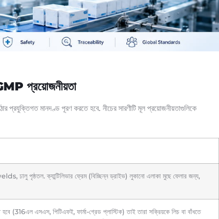
ল GMP প্রয়োজনীয়তা
োর প্রযুক্তিগত মানদণ্ড পূরণ করতে হবে. নীচের সারণীটি মূল প্রয়োজনীয়তাগুলিকে
s, ঢালু পৃষ্ঠতল. ক্যান্টিলিভার ফ্রেম (বিচ্ছিন্ন ড্রাইভ) লুকানো এলাকা মুছে ফেলার জন্য,
 হবে (316এল এসএস, পিটিএফই, ফার্মা-গ্রেড প্লাস্টিক) তাই তারা সক্রিয়কে লিচ বা বাঁধতে