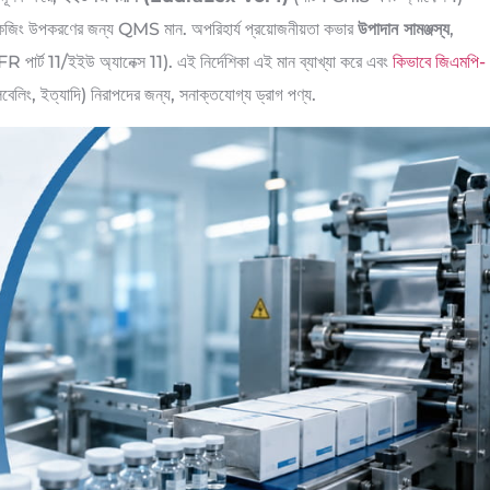
াকেজিং উপকরণের জন্য QMS মান. অপরিহার্য প্রয়োজনীয়তা কভার
উপাদান সামঞ্জস্য
,
 পার্ট 11/ইইউ অ্যানেক্স 11). এই নির্দেশিকা এই মান ব্যাখ্যা করে এবং
কিভাবে জিএমপি-
েবেলিং, ইত্যাদি) নিরাপদের জন্য, সনাক্তযোগ্য ড্রাগ পণ্য.