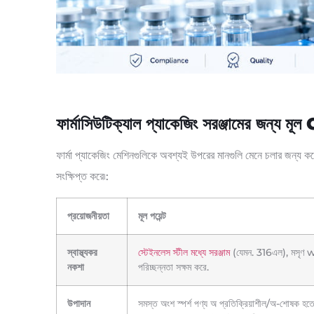
ফার্মাসিউটিক্যাল প্যাকেজিং সরঞ্জামের জন্য মূ
ফার্মা প্যাকেজিং মেশিনগুলিকে অবশ্যই উপরের মানগুলি মেনে চলার জন্য কঠ
সংক্ষিপ্ত করে৷:
প্রয়োজনীয়তা
মূল পয়েন্ট
স্বাস্থ্যকর
স্টেইনলেস স্টীল মধ্যে সরঞ্জাম
(যেমন. 316এল), মসৃণ weld
নকশা
পরিচ্ছন্নতা সক্ষম করে.
উপাদান
সমস্ত অংশ স্পর্শ পণ্য অ প্রতিক্রিয়াশীল/অ-শোষক হতে