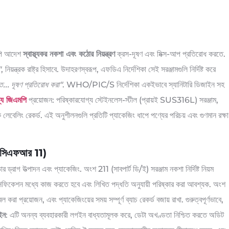
মপি আদেশ
স্বাস্থ্যকর নকশা এবং কঠোর নিয়ন্ত্রণ
ক্রস-দূষণ এবং মিক্স-আপ প্রতিরোধ করতে.
"
, নিয়ন্ত্রক রাষ্ট্র হিসাবে. উদাহরণস্বরূপ, এফডিএ নির্দেশিকা সেই সরঞ্জামগুলি নির্দিষ্ট করে
ত... দূষণ প্রতিরোধ করা"
. WHO/PIC/S নির্দেশিকা একইভাবে স্যানিটারি ডিজাইন সহ
ন্য জিএমপি
প্রয়োজন: পরিষ্কারযোগ্য স্টেইনলেস-স্টীল (প্রায়ই SUS316L) সরঞ্জাম,
েলিং রেকর্ড. এই অনুশীলনগুলি প্রতিটি প্যাকেজিং ধাপে পণ্যের পরিচয় এবং গুণমান রক্ষা
1 সিএফআর 11)
র ড্রাগ উত্পাদন এবং প্যাকেজিং. অংশ 211 (সাবপার্ট ডি/ই) সরঞ্জাম নকশা নির্দিষ্ট নিয়ম
্পেসিফিকেশন মধ্যে কাজ করতে হবে এবং লিখিত পদ্ধতি অনুযায়ী পরিষ্কার করা আবশ্যক. অংশ
 প্রয়োজন, এবং প্যাকেজিংয়ের সময় সম্পূর্ণ ব্যাচ রেকর্ড বজায় রাখা. গুরুত্বপূর্ণভাবে,
ইন
: এটি অনন্য ব্যবহারকারী লগইন বাধ্যতামূলক করে, ডেটা অখণ্ডতা নিশ্চিত করতে অডিট