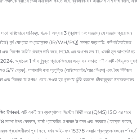
শিনগুলিকে ব্যাচের ডেটা এনক্রিপ্ট করতে হবে, ব্যবহারকারীর অ্যাক্সেস সীমাবদ্ধ করুন, এবং
ঘনিষ্ঠভাবে সারিবদ্ধ. খণ্ড I অধ্যায় 3 (প্রাঙ্গণ এবং সরঞ্জাম) যে সরঞ্জাম প্রয়োজন
 (ইইউ) পূর্ণ যোগ্যতা বাধ্যতামূলক (IR/WH/PQ) সমস্ত যন্ত্রপাতি. কম্পিউটারাইজড
তা এবং নিরাপদ অডিট ট্রেইল দাবি করে, FDA এর অংশের মত 11. একটি মূল আপডেট হয়
য 2024. অ্যানেক্স 1 জীবাণুমুক্ত প্যাকেজিংয়ের জন্য বার বাড়ায়: এটি একটি নথিভুক্ত দূষণ
এসও 5/7 গ্রেড), পাশাপাশি বাধা প্রযুক্তি (আইসোলেটর/আরএবিএস) এবং বৈধ নির্বীজন
ষা এবং নিয়ন্ত্রণের উপরও জোর দেওয়া হয়
দূষণের ঝুঁকি কমানো
. জীবাণুমুক্ত ইনজেকশনের
কেজিং উপকরণ
. এটি একটি মান ব্যবস্থাপনা সিস্টেম নির্দিষ্ট করে (QMS) ISO এর সাথে
নকশা উপর ফোকাস, ফার্মা প্যাকেজিং উপাদান উত্পাদন এবং সরবরাহ (ফোস্কা ফয়েল,
িয়ন্ত্রক প্রয়োজনীয়তা পূরণ করে. যখন আইএসও 15378 সরঞ্জাম প্রস্তুতকারকদের পরিবর্তে