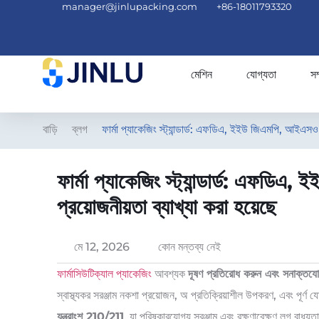
manager@jinlupacking.com
+86-18011793320
মেশিন
যোগ্যতা
সম
বাড়ি
ব্লগ
ফার্মা প্যাকেজিং স্ট্যান্ডার্ড: এফডিএ, ইইউ জিএমপি, আইএসও
ফার্মা প্যাকেজিং স্ট্যান্ডার্ড: এফ
প্রয়োজনীয়তা ব্যাখ্যা করা হয়েছে
মে 12, 2026
কোন মন্তব্য নেই
ফার্মাসিউটিক্যাল প্যাকেজিং
আবশ্যক
দূষণ প্রতিরোধ করুন এবং সনাক্তযোগ
স্বাস্থ্যকর সরঞ্জাম নকশা প্রয়োজন, অ প্রতিক্রিয়াশীল উপকরণ, এবং পূর
যন্ত্রাংশ 210/211
, যা পরিষ্কারযোগ্য সরঞ্জাম এবং রক্ষণাবেক্ষণ লগ বাধ্য