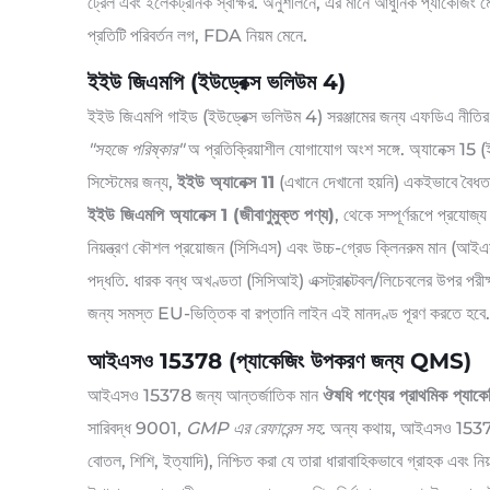
ট্রেল এবং ইলেকট্রনিক স্বাক্ষর. অনুশীলনে, এর মানে আধুনিক প্যাকেজিং মে
প্রতিটি পরিবর্তন লগ, FDA নিয়ম মেনে.
ইইউ জিএমপি (ইউড্রেক্স ভলিউম 4)
ইইউ জিএমপি গাইড (ইউড্রেক্স ভলিউম 4) সরঞ্জামের জন্য এফডিএ নীতির সাথে 
"সহজে পরিষ্কার"
অ প্রতিক্রিয়াশীল যোগাযোগ অংশ সঙ্গে. অ্যানেক্স 15
সিস্টেমের জন্য,
ইইউ অ্যানেক্স 11
(এখানে দেখানো হয়নি) একইভাবে বৈধ
ইইউ জিএমপি অ্যানেক্স 1 (জীবাণুমুক্ত পণ্য)
, থেকে সম্পূর্ণরূপে প্রযোজ্
নিয়ন্ত্রণ কৌশল প্রয়োজন (সিসিএস) এবং উচ্চ-গ্রেড ক্লিনরুম মান (আই
পদ্ধতি. ধারক বন্ধ অখণ্ডতা (সিসিআই) এক্সট্রাক্টেবল/লিচেবলের উপর পরীক্
জন্য সমস্ত EU-ভিত্তিক বা রপ্তানি লাইন এই মানদণ্ড পূরণ করতে হবে.
আইএসও 15378 (প্যাকেজিং উপকরণ জন্য QMS)
আইএসও 15378 জন্য আন্তর্জাতিক মান
ঔষধি পণ্যের প্রাথমিক প্যা
সারিবদ্ধ 9001,
GMP এর রেফারেন্স সহ
. অন্য কথায়, আইএসও 15378 
বোতল, শিশি, ইত্যাদি), নিশ্চিত করা যে তারা ধারাবাহিকভাবে গ্রাহক এবং ন