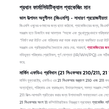
প্রধান ফার্মাসিউটিক্যাল প্যাকেজিং মান
ভাল উত্পাদন অনুশীলন (জিএমপি) - সাধারণ প্রয়োজনীয়তা
জিএমপি ওষুধের গুণমানের জন্য ছাতা কাঠামো. প্যাকেজিংয়ের জন্য, জিএ
সরঞ্জাম হতে ডিজাইন করা আবশ্যক
"সহজে এবং পুঙ্খানুপুঙ্খভাবে পরিষ্কার
"নির্মাণ করা উচিত এবং পরিষ্কার করা সহজ করার জন্য অবস্থিত হওয়া উচি
সরঞ্জাম এবং প্রক্রিয়াগুলির বৈধতাকে জোর দেয়. সারমর্মে,
প্যাকেজিংয়ের জ
নথিভুক্ত পরিষ্কার প্রোটোকল, পূর্ণ যোগ্যতা (IR/WH/PQ) এবং সঠিক লেব
করে.
মার্কিন এফডিএ প্রবিধান (21 সিএফআর 210/211, 2
মার্কিন যুক্তরাষ্ট্রে, এফডিএ এর
21 সিএফআর যন্ত্রাংশ 210 এবং 211
কভা
অন্তর্ভুক্ত, পরিষ্কার এবং ক্রমাঙ্কন. উদাহরণস্বরূপ, সমস্ত সরঞ্জাম স
211 মিক্স-আপগুলি প্রতিরোধ করার জন্য উপাদানগুলি সনাক্তকরণ এবং লেবেল করা
21 সিএফআর অংশ 11
কম্পিউটারাইজড নিয়ন্ত্রণে প্রযোজ্য
প্যাকেজিং লা