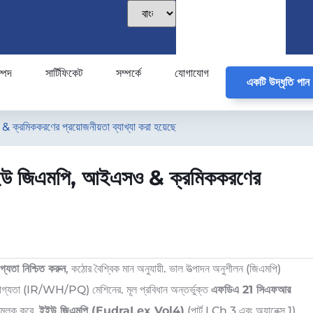
্পদ
সার্টিফিকেট
সম্পর্কে
যোগাযোগ
একটি উদ্ধৃতি পান
 & ক্রমিককরণের প্রয়োজনীয়তা ব্যাখ্যা করা হয়েছে
ডিএ, ইইউ জিএমপি, আইএসও & ক্রমিককরণের
্যতা নিশ্চিত করুন
, কঠোর বৈশ্বিক মান অনুযায়ী. ভাল উত্পাদন অনুশীলন (জিএমপি)
্ণ যোগ্যতা (IR/WH/PQ) মেশিনের. মূল প্রবিধান অন্তর্ভুক্ত
এফডিএ 21 সিএফআর
তামূলক করে,
ইইউ জিএমপি (EudraLex Vol4)
(পার্ট I Ch.3 এবং অ্যানেক্স 1)