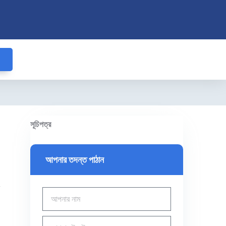
সূচিপত্র
আপনার তদন্ত পাঠান