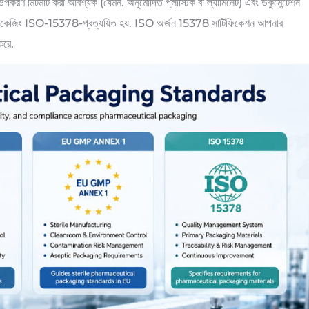
 উপকরণ মিটমাট করা আবশ্যক (যেমন. অনুমোদিত প্লাস্টিক বা ল্যামিনেট) এবং ডকুমেন্টেশন
মিক প্যাকেজিং ISO-15378-প্রত্যয়িত হয়. ISO অর্জন 15378 সার্টিফিকেশন আপনার
করে.