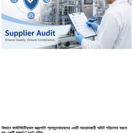
কিভাবে ফার্মাসিউটিক্যাল যন্ত্রপাতি প্রস্তুতকারকদের একটি সরবরাহকারী অডিট পরিচালনা করতে
হয়: একটি সম্পূর্ণ GMP গাইড