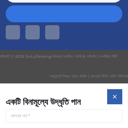
কপিরাইট © 2026 JinLuPacking.সর্বস্বত্ব সংরক্ষিত.
শর্তাদি & শর্তাবলী
|
গোপনীয়তা নীতি
বন্ধুত্বপূর্ণ লিঙ্ক:
সমৃদ্ধ প্যাকিং
|
ক্যাপসুল ফিলিং মেশিন নির্মাতারা
একটি বিনামূল্যে উদ্ধৃতি পান