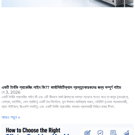
একটি টার্নকি প্যাকেজিং লাইন কি?? ফার্মাসিউটিক্যাল প্রস্তুতকারকদের জন্য সম্পূর্ণ গাইড
মে 3, 2026
একটি টার্নকি প্যাকেজিং লাইন কী এবং এটি কীভাবে ফার্মা উত্পাদনের সমস্ত স্তরকে সংহত করে তা জানুন (খাওয়ানো,
ফোস্কা, কার্টোনিং, কেস প্যাকিং) একটি বৈধ সিস্টেমে. মূল উপাদান আবিষ্কার করুন, বেনিফিট (একক সরবরাহকারী,
দ্রুত স্টার্টআপ, জিএমপি সম্মতি), এবং একটি টার্নকি প্যাকেজিং সমাধান প্রদানকারী নির্বাচন করার টিপস.
আরও পড়ুন »