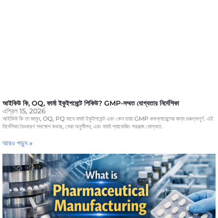
আইকিউ কি, OQ, ফার্মা ইকুইপমেন্টে পিকিউ? GMP-সম্মত যোগ্যতার নির্দেশিকা
এপ্রিল 15, 2026
আইকিউ কি তা জানুন, OQ, PQ মানে ফার্মা ইকুইপমেন্ট এবং কেন তারা GMP কমপ্লায়েন্সের জন্য গুরুত্বপূর্ণ. এই
নির্দেশিকা বৈধকরণ পদক্ষেপ কভার, সেরা অনুশীলন, এবং ফার্মা প্যাকেজিং সরঞ্জাম যোগ্যতা.
আরও পড়ুন »