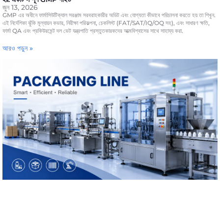
জুন 13, 2026
GMP এর অধীনে ফার্মাসিউটিক্যাল সরঞ্জাম সরবরাহকারীর অডিট এবং যোগ্যতা কীভাবে পরিচালনা করতে হয় তা শিখুন.
এই নির্দেশিকা ঝুঁকি মূল্যায়ন কভার, নিরীক্ষা পরিকল্পনা, চেকলিস্ট (FAT/SAT/IQ/OQ সহ), এবং সাধারণ ক্ষতি,
ফার্মা QA এবং প্রকিউরমেন্ট দল ভেট যন্ত্রপাতি প্রস্তুতকারকদের আত্মবিশ্বাসের সাথে সাহায্য করা.
আরও পড়ুন »