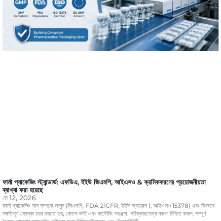
ফার্মা প্যাকেজিং স্ট্যান্ডার্ড: এফডিএ, ইইউ জিএমপি, আইএসও & ক্রমিককরণের প্রয়োজনীয়তা
ব্যাখ্যা করা হয়েছে
মে 12, 2026
ফার্মা প্যাকেজিং মান সম্পর্কে জানুন (জিএমপি, FDA 21CFR, ইইউ অ্যানেক্স 1, আইএসও 15378) এবং কিভাবে
সঙ্গতিপূর্ণ ফোস্কা চয়ন করতে হয়, বোতল ভর্তি এবং কার্টোনিং সরঞ্জাম. পরিষ্কারযোগ্য নকশা নিশ্চিত করুন, সম্পূর্ণ