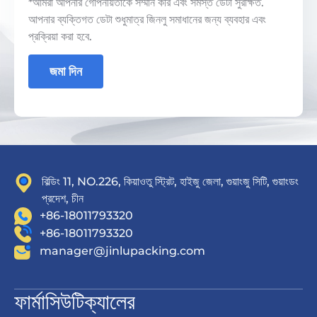
*আমরা আপনার গোপনীয়তাকে সম্মান করি এবং সমস্ত ডেটা সুরক্ষিত.
আপনার ব্যক্তিগত ডেটা শুধুমাত্র জিনলু সমাধানের জন্য ব্যবহার এবং
প্রক্রিয়া করা হবে.
জমা দিন
বিল্ডিং 11, NO.226, কিয়াওতু স্ট্রিট, হাইজু জেলা, গুয়াংজু সিটি, গুয়াংডং
প্রদেশ, চীন
+86-18011793320
+86-18011793320
manager@jinlupacking.com
ফার্মাসিউটিক্যালের