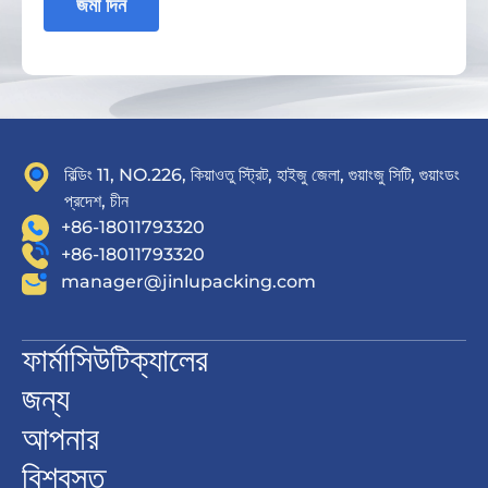
জমা দিন
বিল্ডিং 11, NO.226, কিয়াওতু স্ট্রিট, হাইজু জেলা, গুয়াংজু সিটি, গুয়াংডং
প্রদেশ, চীন
+86-18011793320
+86-18011793320
manager@jinlupacking.com
ফার্মাসিউটিক্যালের
জন্য
আপনার
বিশ্বস্ত