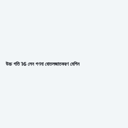
উচ্চ গতি 16 লেন গণনা বোতলজাতকরণ মেশিন