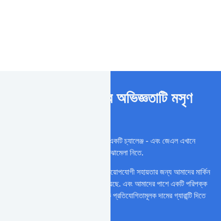
আপনার মেশিন ক্রয়ের অভিজ্ঞতাটি মসৃণ
এবং সহজ করে তোলা
একটি ব্যবসা পরিচালনা করা নিজের মধ্যে একটি চ্যালেঞ্জ - এবং জেএল এখানে
ট্যাবলেট গণনা মেশিন আমদানির চাপ এবং ঝামেলা নিতে.
শিল্পের শীর্ষ প্রযুক্তিবিদদের দ্রুত এবং সময়োপযোগী সহায়তার জন্য আমাদের মার্কিন
যুক্তরাষ্ট্র এবং হংকংয়ে পরিষেবা কেন্দ্র রয়েছে. এবং আমাদের পাশে একটি পরিপক্ক
সরবরাহ চেইন সহ, আমরা উপলব্ধ সর্বাধিক প্রতিযোগিতামূলক দামের গ্যারান্টি দিতে
পারি.