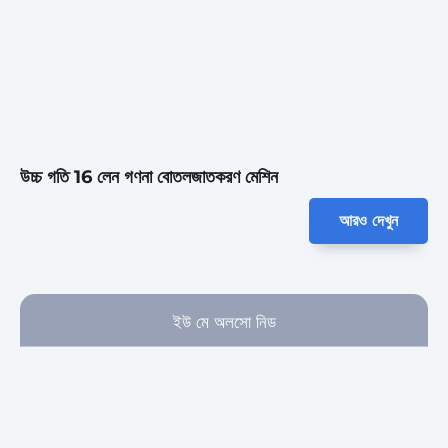
উচ্চ গতি 16 লেন গণনা বোতলজাতকরণ মেশিন
আরও দেখুন
ইউ মে অলসো নিড