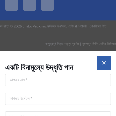
কপিরাইট © 2026 JinLuPacking.সর্বস্বত্ব সংরক্ষিত.
শর্তাদি & শর্তাবলী
|
গোপনীয়তা নীতি
বন্ধুত্বপূর্ণ লিঙ্ক:
সমৃদ্ধ প্যাকিং
|
ক্যাপসুল ফিলিং মেশিন নির্মাতারা
একটি বিনামূল্যে উদ্ধৃতি পান