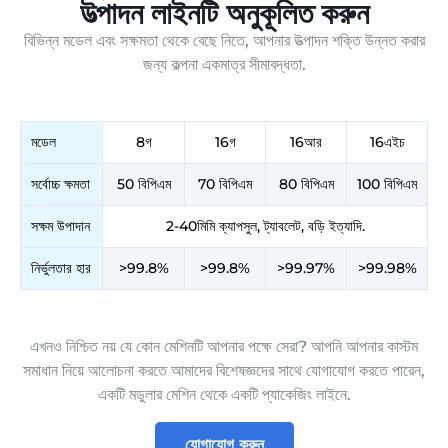
উত্পাদন লাইনটি অনুকূলিত করুন
বিভিন্ন মডেল এবং সক্ষমতা থেকে বেছে নিতে, আপনার উত্পাদন শক্তি উন্নত করার
জন্য কল্পনা একমাত্র সীমাবদ্ধতা.
মডেল
8গ
16গ
16আর
16এইচ
সর্বোচ্চ ক্ষমতা
50 বিপিএম
70 বিপিএম
80 বিপিএম
100 বিপিএম
সক্ষম উপাদান
2-40মিমি ক্যাপসুল, ট্যাবলেট, বড়ি ইত্যাদি.
নির্ভুলতার হার
>99.8%
>99.8%
>99.97%
>99.98%
এখনও নিশ্চিত নয় যে কোন মেশিনটি আপনার পক্ষে সেরা? আপনি আপনার কাস্টম
সমাধান নিয়ে আলোচনা করতে আমাদের বিশেষজ্ঞদের সাথে যোগাযোগ করতে পারেন,
একটি মডুলার মেশিন থেকে একটি প্যাকেজিং লাইনে.
যোগাযোগ করুন