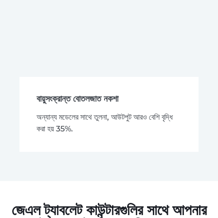
বায়ুসংক্রান্ত বোতলজাত নকশা
অন্যান্য মডেলের সাথে তুলনা, আউটপুট আরও বেশি বৃদ্ধি
করা হয় 35%.
জেএল ট্যাবলেট কাউন্টারগুলির সাথে আপনার