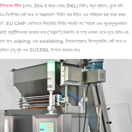
্টেইনলেস স্টিল
(যেমন. 304 বা খাদ্য-গ্রেড 316L) নির্মাণ, মসৃণ পৃষ্ঠতল, ধুলো ফাঁদ
র্দেশিকা নোট করে যে সরঞ্জামগুলি "নির্মাণ করা উচিত এবং পরিষ্কার করা সহজ করার
চিত". EU GMP একইভাবে বিস্তারিত লিখিত পদ্ধতি সহ "সহজে এবং পুঙ্খানুপুঙ্খভাবে
ায়ই ক্যান্টিলিভারড ব্যবহার করে ("বারান্দা") ডিজাইন যা পণ্য এলাকা থেকে দূরে মোটর এবং
য পৌঁছাতে হবে, wiping, এবং swabbing. উদাহরণস্বরূপ, জিনলুপ্যাকিং নোট করে যে
ুলিতে ঢালু পৃষ্ঠ এবং SUS316L ইস্পাত ব্যবহার করে.