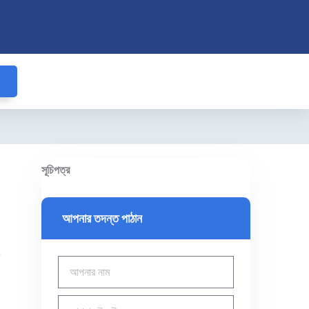
সূচিপত্র
আপনার তদন্ত পাঠান