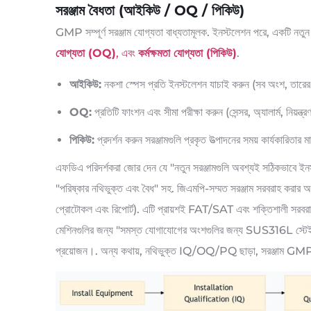
সরঞ্জাম বৈধতা (আইকিউ / OQ / পিকিউ)
GMP সম্পূর্ণ সরঞ্জাম যোগ্যতা বাধ্যতামূলক. ইনস্টলেশন পরে, একটি নতুন ব
যোগ্যতা (OQ)
, এবং
কর্মক্ষমতা যোগ্যতা (পিকিউ)
.
আইকিউ:
নকশা স্পেস প্রতি ইনস্টলেশন যাচাই করুন (সব অংশ, তারের, 
OQ:
প্রতিটি ফাংশন এবং সীমা পরীক্ষা করুন (সেন্সর, অ্যালার্ম, নিয়ন্
পিকিউ:
প্রদর্শন করুন সরঞ্জামগুলি প্রকৃত উত্পাদনের সময় কার্যকারিতার
এফডিএ পরিদর্শকরা জোর দেন যে "নতুন সরঞ্জামগুলি অবশ্যই সঠিকভাবে ইনস
"পরিষ্কার নথিভুক্ত এবং বৈধ" সহ. জিএমপি-সম্মত সরঞ্জাম সরবরাহ করার 
প্রোটোকল এবং রিপোর্ট). এটি প্রায়শই FAT/SAT এবং শক্তিশালী সরবরাহ
মেশিনগুলির জন্য "সমস্ত যোগাযোগের অংশগুলির জন্য SUS316L স্টেই
প্রয়োজন।. অন্য কথায়, নথিভুক্ত IQ/OQ/PQ ছাড়া, সরঞ্জাম GMP- 