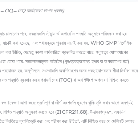
: IQ→OQ→PQ যাচাইকরণ ধাপের প্রবাহ)
্যাচ চালানোর পরে, সরঞ্জামগুলি স্ট্যান্ডার্ড অপারেটিং পদ্ধতি অনুসারে পরিষ্কার করা হয়
ন৷, যাচাই করা হয়েছে, এবং পর্যায়ক্রমে পুনরায় যাচাই করা হয়. WHO GMP নির্দেশিকা
েচনা করা উচিত, যেহেতু নকশা কার্যকারিতা প্রভাবিত করতে পারে. শুধুমাত্র যোগাযোগের
দ দেওয়া যেতে পারে. সমালোচনামূলক আইটেম (পুনঃব্যবহারযোগ্য হপার বা অগ্রভাগের মত)
্রয়োজন হয়. অনুশীলনে, সংস্থাগুলি অবশিষ্টাংশের জন্য গ্রহণযোগ্যতার সীমা নির্ধারণ করে
ত পদ্ধতি ব্যবহার করার পরামর্শ দেয় (TOC) বা অবশিষ্টাংশ অপসারণ নিশ্চিত করতে
্ষণাবেক্ষণ আশা করে: ত্রুটিপূর্ণ বা জীর্ণ অংশগুলি দূষণের ঝুঁকি সৃষ্টি করার আগে অবশ্যই
েকর্ড সহ লিখিত পদ্ধতি অনুসরণ করতে হবে (21 CFR211.68). উদাহরণস্বরূপ, এফডিএ
ঞায়িত বিরতিতে ক্যালিব্রেট করা এবং পরীক্ষা করা উচিত". এটি নিশ্চিত করে যে মেশিনটি চশমার