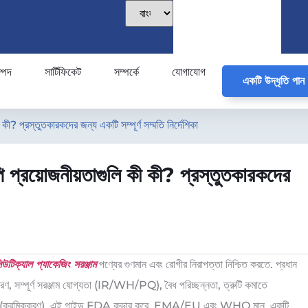
্পদ
সার্টিফিকেট
সম্পর্কে
যোগাযোগ
একটি উদ্ধৃতি পান
 কী? প্রস্তুতকারকদের জন্য একটি সম্পূর্ণ সম্মতি নির্দেশিকা
পি প্রয়োজনীয়তাগুলি কী কী? প্রস্তুতকারকদের
সিউটিক্যাল প্যাকেজিং সরঞ্জাম
পণ্যের গুণমান এবং রোগীর নিরাপত্তা নিশ্চিত করতে. প্রধান
উপকরণ, সম্পূর্ণ সরঞ্জাম যোগ্যতা (IR/WH/PQ), বৈধ পরিচ্ছন্নতা, ত্রুটি কমাতে
েবিলিটি (ক্রমিককরণ). এই গাইড FDA কভার করে, EMA/EU এবং WHO মান, একটি