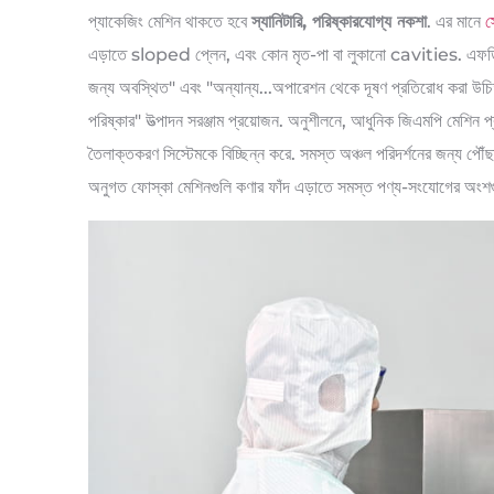
প্যাকেজিং মেশিন থাকতে হবে
স্যানিটারি, পরিষ্কারযোগ্য নকশা
. এর মানে
স
এড়াতে sloped প্লেন, এবং কোন মৃত-পা বা লুকানো cavities. এফডিএ নি
জন্য অবস্থিত" এবং "অন্যান্য...অপারেশন থেকে দূষণ প্রতিরোধ করা উ
পরিষ্কার" উত্পাদন সরঞ্জাম প্রয়োজন. অনুশীলনে, আধুনিক জিএমপি মেশিন প্র
তৈলাক্তকরণ সিস্টেমকে বিচ্ছিন্ন করে. সমস্ত অঞ্চল পরিদর্শনের জন্
অনুগত ফোস্কা মেশিনগুলি কণার ফাঁদ এড়াতে সমস্ত পণ্য-সংযোগের অংশগ