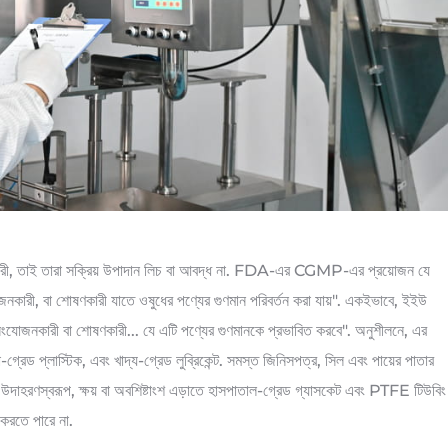
ী, তাই তারা সক্রিয় উপাদান লিচ বা আবদ্ধ না. FDA-এর CGMP-এর প্রয়োজন যে
সংযোজনকারী, বা শোষণকারী যাতে ওষুধের পণ্যের গুণমান পরিবর্তন করা যায়". একইভাবে, ইইউ
সংযোজনকারী বা শোষণকারী... যে এটি পণ্যের গুণমানকে প্রভাবিত করবে". অনুশীলনে, এর
্রেড প্লাস্টিক, এবং খাদ্য-গ্রেড লুব্রিকেন্ট. সমস্ত জিনিসপত্র, সিল এবং পায়ের পাতার
বে. উদাহরণস্বরূপ, ক্ষয় বা অবশিষ্টাংশ এড়াতে হাসপাতাল-গ্রেড গ্যাসকেট এবং PTFE টিউবিং
 করতে পারে না.