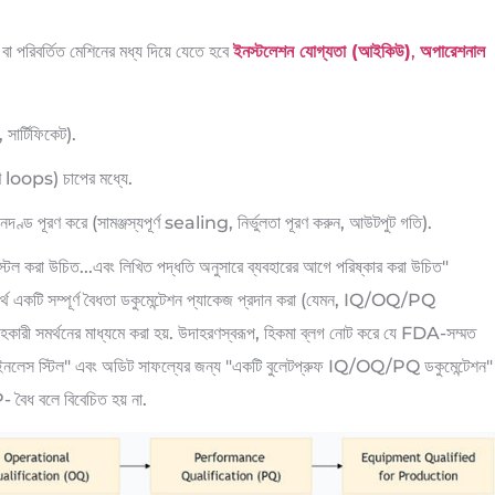
া পরিবর্তিত মেশিনের মধ্য দিয়ে যেতে হবে
ইনস্টলেশন যোগ্যতা (আইকিউ)
,
অপারেশনাল
সার্টিফিকেট).
ত্রণ loops) চাপের মধ্যে.
 মানদণ্ড পূরণ করে (সামঞ্জস্যপূর্ণ sealing, নির্ভুলতা পূরণ করুন, আউটপুট গতি).
্টল করা উচিত...এবং লিখিত পদ্ধতি অনুসারে ব্যবহারের আগে পরিষ্কার করা উচিত"
অর্থ একটি সম্পূর্ণ বৈধতা ডকুমেন্টেশন প্যাকেজ প্রদান করা (যেমন, IQ/OQ/PQ
কারী সমর্থনের মাধ্যমে করা হয়. উদাহরণস্বরূপ, হিকমা ব্লগ নোট করে যে FDA-সম্মত
নলেস স্টিল" এবং অডিট সাফল্যের জন্য "একটি বুলেটপ্রুফ IQ/OQ/PQ ডকুমেন্টেশন"
বৈধ বলে বিবেচিত হয় না.