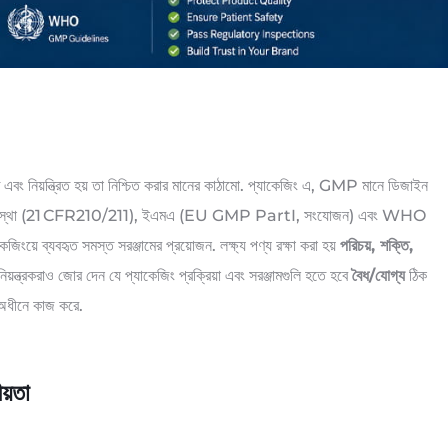
ত এবং নিয়ন্ত্রিত হয় তা নিশ্চিত করার মানের কাঠামো. প্যাকেজিং এ, GMP মানে ডিজাইন
য়ন্ত্রক সংস্থা (21 CFR210/211), ইএমএ (EU GMP PartI, সংযোজন) এবং WHO
েজিংয়ে ব্যবহৃত সমস্ত সরঞ্জামের প্রয়োজন. লক্ষ্য পণ্য রক্ষা করা হয়
পরিচয়, শক্তি,
 নিয়ন্ত্রকরাও জোর দেন যে প্যাকেজিং প্রক্রিয়া এবং সরঞ্জামগুলি হতে হবে
বৈধ/যোগ্য
ঠিক
ির অধীনে কাজ করে.
য়তা