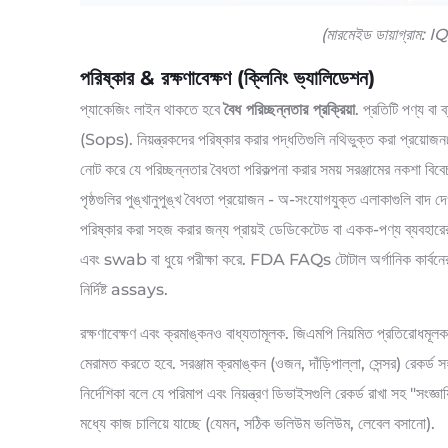
(মারমেইড ডায়াগ্রাম
পরিষ্কার & রক্ষণাবেক্ষণ (ক্লিনিং ভ্যালিডেশন)
প্যাকেজিং লাইন থাকতে হবে
বৈধ পরিচ্ছন্নতার প্রক্রিয়া
. প্রতিটি পণ্য বা ব
(Sops). নিয়ন্ত্রকদের পরিষ্কার করার পদ্ধতিগুলি নথিভুক্ত করা প্রয়োজ
নোট করে যে পরিচ্ছন্নতার বৈধতা পরিকল্পনা করার সময় সরঞ্জামের নকশা বিব
পৃষ্ঠগুলির পুঙ্খানুপুঙ্খ বৈধতা প্রয়োজন - অ-সংযোগযুক্ত এলাকাগুলি বা
পরিষ্কার করা সহজ করার জন্য প্রায়ই ডেডিকেটেড বা একক-পণ্য ব্যবহারের প
এবং swab বা ধুয়ে পরীক্ষা করে. FDA FAQs টোটাল অর্গানিক কার্বনের ম
নির্দিষ্ট assays.
রক্ষণাবেক্ষণ এবং ক্রমাঙ্কনও বাধ্যতামূলক. জিএমপি নিয়মিত প্রতিরোধমূলক রক
মেরামত করতে হবে. সরঞ্জাম ক্রমাঙ্কন (ওজন, দাঁড়িপাল্লা, সেন্সর) র
নির্দেশিকা বলে যে পরিমাপ এবং নিয়ন্ত্রণ ডিভাইসগুলি রেকর্ড রাখা সহ "সংজ্
মধ্যে কাজ চালিয়ে যাচ্ছে (যেমন, সঠিক ভলিউম ভলিউম, লেবেল বসানো).