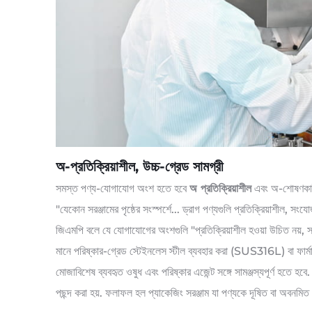
অ-প্রতিক্রিয়াশীল, উচ্চ-গ্রেড সামগ্রী
সমস্ত পণ্য-যোগাযোগ অংশ হতে হবে
অ প্রতিক্রিয়াশীল
এবং অ-শোষণকার
"যেকোন সরঞ্জামের পৃষ্ঠের সংস্পর্শে... ড্রাগ পণ্যগুলি প্রতিক্রিয়াশীল, 
জিএমপি বলে যে যোগাযোগের অংশগুলি "প্রতিক্রিয়াশীল হওয়া উচিত নয়, 
মানে পরিষ্কার-গ্রেড স্টেইনলেস স্টীল ব্যবহার করা (SUS316L) বা ফার্মা-গ
মোজাবিশেষ ব্যবহৃত ওষুধ এবং পরিষ্কার এজেন্ট সঙ্গে সামঞ্জস্যপূর্ণ হতে হ
পছন্দ করা হয়. ফলাফল হল প্যাকেজিং সরঞ্জাম যা পণ্যকে দূষিত বা অবনমিত