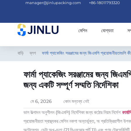
manager@jinlupacking.com
+86-18011793320
মেশিন
যোগ্যতা
সম
বাড়ি
ব্লগ
ফার্মা প্যাকেজিং সরঞ্জামের জন্য জিএমপি প্রয়োজনীয়তাগুলি কী
ফার্মা প্যাকেজিং সরঞ্জামের জন্য জিএম
জন্য একটি সম্পূর্ণ সম্মতি নির্দেশিকা
মে 6, 2026
কোন মন্তব্য নেই
ভাল উত্পাদন অনুশীলন (জিএমপি) নির্দেশিকা জন্য কঠোর নিয়ম নির্দেশ
ফার্মা
প্রয়োজনীয়তা স্বাস্থ্যকর মেশিন নকশা অন্তর্ভুক্ত, অ প্রতিক্রিয়াশীল 
অটোমেশন, ডেটা অখণ্ডতা (21 সিএফআর পার্ট 11) এবং পণ্য ট্রেস