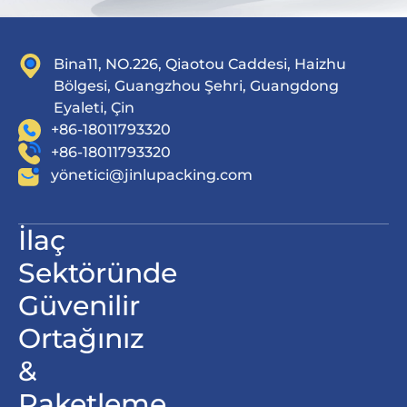
Bina11, NO.226, Qiaotou Caddesi, Haizhu
Bölgesi, Guangzhou Şehri, Guangdong
Eyaleti, Çin
+86-18011793320
+86-18011793320
yö
netici@jinlupacking.com
İlaç
Sektöründe
Güvenilir
Ortağınız
&
Paketleme