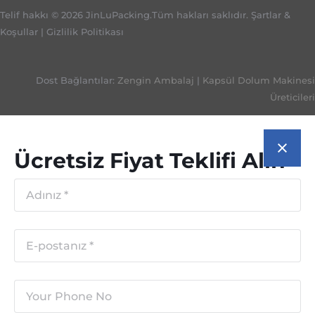
Telif hakkı © 2026 JinLuPacking.Tüm hakları saklıdır.
Şartlar &
Koşullar
|
Gizlilik Politikası
Dost Bağlantılar:
Zengin Ambalaj
|
Kapsül Dolum Makinesi
Üreticileri
Ücretsiz Fiyat Teklifi Alın