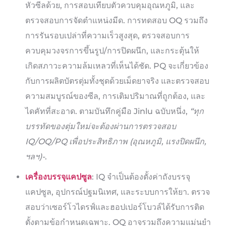
หัวซีลด้วย, การสอบเทียบตัวควบคุมอุณหภูมิ, และ
ตรวจสอบการจัดตำแหน่งมีด. การทดสอบ OQ รวมถึง
การรันรอบเปล่าที่ความเร็วสูงสุด, ตรวจสอบการ
ควบคุมวงจรการขึ้นรูป/การปิดผนึก, และกระตุ้นให้
เกิดสภาวะความล้มเหลวที่เห็นได้ชัด. PQ จะเกี่ยวข้อง
กับการผลิตบัตรตุ่มทั้งชุดด้วยเม็ดยาจริง และตรวจสอบ
ความสมบูรณ์ของซีล, การเติมปริมาณที่ถูกต้อง, และ
ไดคัทที่สะอาด. ตามบันทึกคู่มือ Jinlu ฉบับหนึ่ง,
“ทุก
บรรทัดของตุ่มใหม่จะต้องผ่านการตรวจสอบ
IQ/OQ/PQ เพื่อประสิทธิภาพ (อุณหภูมิ, แรงปิดผนึก,
ฯลฯ)-
.
เครื่องบรรจุแคปซูล
: IQ จำเป็นต้องตั้งค่าถังบรรจุ
แคปซูล, อุปกรณ์ปฐมนิเทศ, และระบบการให้ยา. ตรวจ
สอบว่าเซอร์โวไดรฟ์และฮอปเปอร์โบวล์ได้รับการติด
ตั้งตามข้อกำหนดเฉพาะ. OQ อาจรวมถึงความแม่นยำ