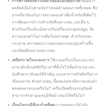
การตรวจสอบความสม่ำเสมอและคุณภาพ:
ยืนยันว่า
ผลลัพธ์เป็นไปตามข้อกำหนดด้านคุณภาพทั้งหมด. ซึ่ง
อาจเกี่ยวข้องกับการตรวจสอบค่าเผื่อน้ำหนักที่เติมไว้,
การติดฉลาก/การเข้ารหัสที่เหมาะสม, และอื่น ๆ.
สำหรับเครื่องนับเม็ดยาหรือเครื่องบรรจุแคปซูล, วัด
ความแม่นยำในการเติมในหลายชุด. สำหรับกล่อง
กระดาษ, ตรวจสอบว่ากล่องแต่ละกล่องถูกสร้างขึ้น
และปิดผนึกอย่างเหมาะสม.
เสถียรภาพในระยะยาว:
ใช้งานเครื่องเป็นระยะเวลา
นาน (มักมีแบตช์หรือเวลาที่ตั้งใจไว้เต็มจำนวน) และ
บันทึกพารามิเตอร์ที่สำคัญ. มองหาการดริฟท์หรือการ
เสื่อมสภาพ. ตัวอย่างเช่น, ปั๊มของเหลวมีความแม่นยำ
ตลอดหลายรอบหรือไม่? เครื่องปิดผนึกบรรจุภัณฑ์
สามารถรักษาอุณหภูมิที่สม่ำเสมอได้หรือไม่?
เงื่อนไขกรณีที่เลวร้ายที่สุด:
การทดสอบ PQ มัก