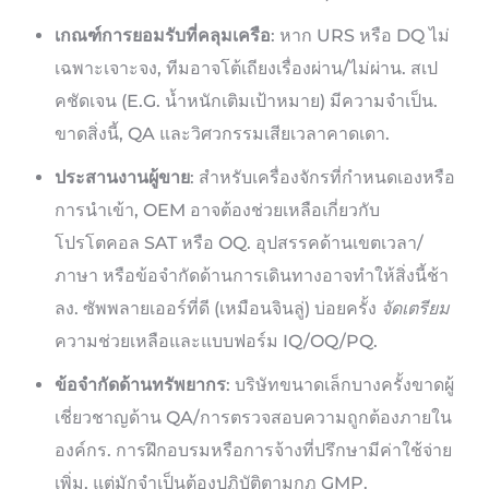
เกณฑ์การยอมรับที่คลุมเครือ
: หาก URS หรือ DQ ไม่
เฉพาะเจาะจง, ทีมอาจโต้เถียงเรื่องผ่าน/ไม่ผ่าน. สเป
คชัดเจน (E.G. น้ำหนักเติมเป้าหมาย) มีความจำเป็น.
ขาดสิ่งนี้, QA และวิศวกรรมเสียเวลาคาดเดา.
ประสานงานผู้ขาย
: สำหรับเครื่องจักรที่กำหนดเองหรือ
การนำเข้า, OEM อาจต้องช่วยเหลือเกี่ยวกับ
โปรโตคอล SAT หรือ OQ. อุปสรรคด้านเขตเวลา/
ภาษา หรือข้อจำกัดด้านการเดินทางอาจทำให้สิ่งนี้ช้า
ลง. ซัพพลายเออร์ที่ดี (เหมือนจินลู่) บ่อยครั้ง
จัดเตรียม
ความช่วยเหลือและแบบฟอร์ม IQ/OQ/PQ.
ข้อจำกัดด้านทรัพยากร
: บริษัทขนาดเล็กบางครั้งขาดผู้
เชี่ยวชาญด้าน QA/การตรวจสอบความถูกต้องภายใน
องค์กร. การฝึกอบรมหรือการจ้างที่ปรึกษามีค่าใช้จ่าย
เพิ่ม, แต่มักจำเป็นต้องปฏิบัติตามกฎ GMP.