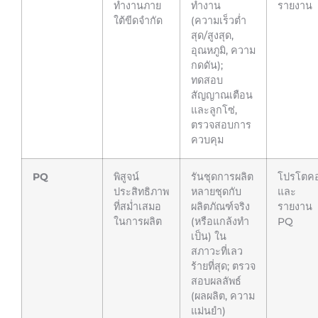
ทำงานภาย
ทำงาน
รายงาน
ใต้ขีดจำกัด
(ความเร็วต่ำ
สุด/สูงสุด,
อุณหภูมิ, ความ
กดดัน);
ทดสอบ
สัญญาณเตือน
และลูกโซ่,
ตรวจสอบการ
ควบคุม
PQ
พิสูจน์
รันชุดการผลิต
โปรโตค
ประสิทธิภาพ
หลายชุดกับ
และ
ที่สม่ำเสมอ
ผลิตภัณฑ์จริง
รายงาน
ในการผลิต
(หรือแกล้งทำ
PQ
เป็น) ใน
สภาวะที่เลว
ร้ายที่สุด; ตรวจ
สอบผลลัพธ์
(ผลผลิต, ความ
แม่นยำ)