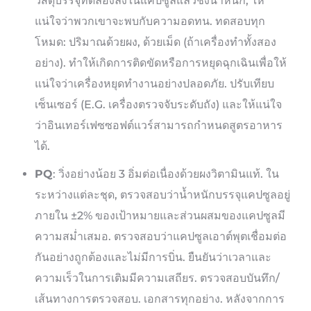
วัสดุบรรจุทดลองลงในแคปซูลแล้วชั่งน้ำหนัก, ให้
แน่ใจว่าพวกเขาจะพบกับความอดทน. ทดสอบทุก
โหมด: ปริมาณด้วยผง, ด้วยเม็ด (ถ้าเครื่องทำทั้งสอง
อย่าง). ทำให้เกิดการติดขัดหรือการหยุดฉุกเฉินเพื่อให้
แน่ใจว่าเครื่องหยุดทำงานอย่างปลอดภัย. ปรับเทียบ
เซ็นเซอร์ (E.G. เครื่องตรวจจับระดับถัง) และให้แน่ใจ
ว่าอินเทอร์เฟซซอฟต์แวร์สามารถกำหนดสูตรอาหาร
ได้.
PQ
: วิ่งอย่างน้อย 3 อิ่มต่อเนื่องด้วยผงวิตามินแท้. ใน
ระหว่างแต่ละชุด, ตรวจสอบว่าน้ำหนักบรรจุแคปซูลอยู่
ภายใน ±2% ของเป้าหมายและส่วนผสมของแคปซูลมี
ความสม่ำเสมอ. ตรวจสอบว่าแคปซูลเอาต์พุตเชื่อมต่อ
กันอย่างถูกต้องและไม่มีการบิ่น. ยืนยันว่าเวลาและ
ความเร็วในการเติมมีความเสถียร. ตรวจสอบบันทึก/
เส้นทางการตรวจสอบ. เอกสารทุกอย่าง. หลังจากการ