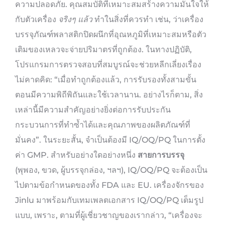
ความปลอดภัย. คุณสมบัติที่เหมาะสมสร้างความมั่นใจให้
กับตัวเครื่อง
จริงๆ แล้ว
ทำในสิ่งที่ควรทำ เช่น, ว่าเครื่อง
บรรจุภัณฑ์พลาสติกปิดผนึกที่อุณหภูมิที่เหมาะสมหรือตัว
เติมของเหลวจะจ่ายปริมาตรที่ถูกต้อง. ในทางปฏิบัติ,
โปรแกรมการตรวจสอบที่สมบูรณ์จะช่วยหลีกเลี่ยงเรื่อง
ไม่คาดคิด: “เมื่อทำถูกต้องแล้ว, การรับรองทั้งสามขั้น
ตอนมีความพิถีพิถันและใช้เวลานาน. อย่างไรก็ตาม, สิ่ง
เหล่านี้มีความสำคัญอย่างยิ่งต่อการรับประกัน
กระบวนการที่ทำซ้ำได้และคุณภาพของผลิตภัณฑ์ที่
มั่นคง”. ในระยะสั้น, จำเป็นต้องมี IQ/OQ/PQ ในการตั้ง
ค่า GMP. สำหรับอย่างใดอย่างหนึ่ง
สายการบรรจุ
(พุพอง, ขวด, ผู้บรรจุกล่อง, ฯลฯ), IQ/OQ/PQ จะต้องเป็น
ไปตามข้อกำหนดของทั้ง FDA และ EU. เครื่องจักรของ
Jinlu มาพร้อมกับเทมเพลตเอกสาร IQ/OQ/PQ เต็มรูป
แบบ, เพราะ, ตามที่ผู้เชี่ยวชาญของเรากล่าว, “เครื่องจะ