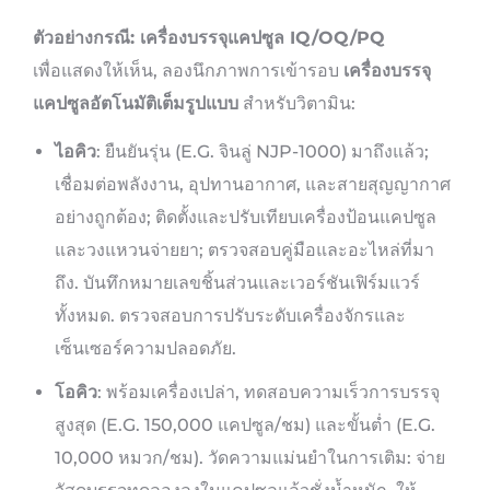
ตัวอย่างกรณี: เครื่องบรรจุแคปซูล IQ/OQ/PQ
เพื่อแสดงให้เห็น, ลองนึกภาพการเข้ารอบ
เครื่องบรรจุ
แคปซูลอัตโนมัติเต็มรูปแบบ
สำหรับวิตามิน:
ไอคิว
: ยืนยันรุ่น (E.G. จินลู่ NJP-1000) มาถึงแล้ว;
เชื่อมต่อพลังงาน, อุปทานอากาศ, และสายสุญญากาศ
อย่างถูกต้อง; ติดตั้งและปรับเทียบเครื่องป้อนแคปซูล
และวงแหวนจ่ายยา; ตรวจสอบคู่มือและอะไหล่ที่มา
ถึง. บันทึกหมายเลขชิ้นส่วนและเวอร์ชันเฟิร์มแวร์
ทั้งหมด. ตรวจสอบการปรับระดับเครื่องจักรและ
เซ็นเซอร์ความปลอดภัย.
โอคิว
: พร้อมเครื่องเปล่า, ทดสอบความเร็วการบรรจุ
สูงสุด (E.G. 150,000 แคปซูล/ชม) และขั้นต่ำ (E.G.
10,000 หมวก/ชม). วัดความแม่นยำในการเติม: จ่าย