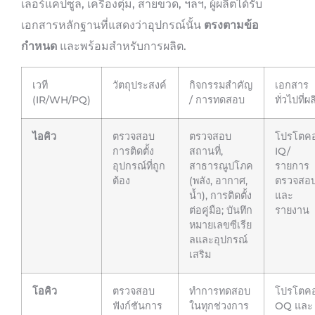
เลอร์แคปซูล, เครื่องตุ่ม, สายขวด, ฯลฯ, ผู้ผลิตได้รับ
เอกสารหลักฐานที่แสดงว่าอุปกรณ์นั้น
ตรงตามข้อ
กำหนด
และพร้อมสำหรับการผลิต.
เวที
วัตถุประสงค์
กิจกรรมสำคัญ
เอกสาร
(IR/WH/PQ)
/ การทดสอบ
ทั่วไปที่ผ
ไอคิว
ตรวจสอบ
ตรวจสอบ
โปรโตค
การติดตั้ง
สถานที่,
IQ/
อุปกรณ์ที่ถูก
สาธารณูปโภค
รายการ
ต้อง
(พลัง, อากาศ,
ตรวจสอ
น้ำ), การติดตั้ง
และ
ต่อคู่มือ; บันทึก
รายงาน
หมายเลขซีเรีย
ลและอุปกรณ์
เสริม
โอคิว
ตรวจสอบ
ทำการทดสอบ
โปรโตค
ฟังก์ชันการ
ในทุกช่วงการ
OQ และ