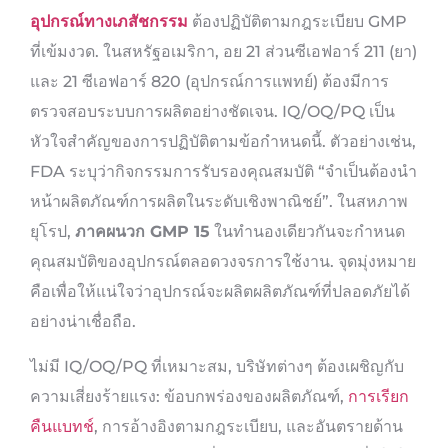
อุปกรณ์ทางเภสัชกรรม
ต้องปฏิบัติตามกฎระเบียบ GMP
ที่เข้มงวด. ในสหรัฐอเมริกา, อย 21 ส่วนซีเอฟอาร์ 211 (ยา)
และ 21 ซีเอฟอาร์ 820 (อุปกรณ์การแพทย์) ต้องมีการ
ตรวจสอบระบบการผลิตอย่างชัดเจน. IQ/OQ/PQ เป็น
หัวใจสำคัญของการปฏิบัติตามข้อกำหนดนี้. ตัวอย่างเช่น,
FDA ระบุว่ากิจกรรมการรับรองคุณสมบัติ “จำเป็นต้องนำ
หน้าผลิตภัณฑ์การผลิตในระดับเชิงพาณิชย์”. ในสหภาพ
ยุโรป,
ภาคผนวก GMP 15
ในทำนองเดียวกันจะกำหนด
คุณสมบัติของอุปกรณ์ตลอดวงจรการใช้งาน. จุดมุ่งหมาย
คือเพื่อให้แน่ใจว่าอุปกรณ์จะผลิตผลิตภัณฑ์ที่ปลอดภัยได้
อย่างน่าเชื่อถือ.
ไม่มี IQ/OQ/PQ ที่เหมาะสม, บริษัทต่างๆ ต้องเผชิญกับ
ความเสี่ยงร้ายแรง: ข้อบกพร่องของผลิตภัณฑ์,
การเรียก
คืนแบทช์
, การอ้างอิงตามกฎระเบียบ, และอันตรายด้าน