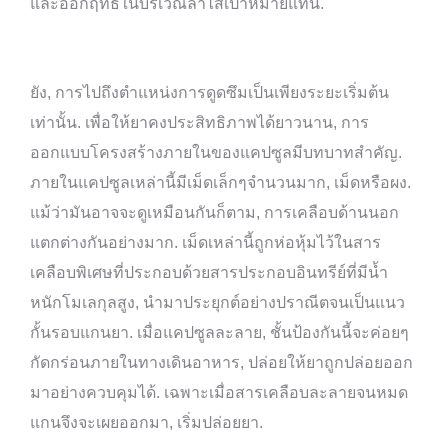
และออกฤทธิ์ในบริเวณลำไส้เป้าหมายแทน.
ยัง, การไปถึงตำแหน่งการดูดซึมเป็นเพียงระยะเริ่มต้น
เท่านั้น. เพื่อให้ยาคงประสิทธิภาพได้ยาวนาน, การ
ออกแบบโครงสร้างภายในของแคปซูลมีบทบาทสำคัญ.
ภายในแคปซูลเหล่านี้มีเม็ดเล็กๆจำนวนมาก, เม็ดหรือผง.
แม้ว่ามันอาจจะดูเหมือนกันก็ตาม, การเคลือบด้านนอก
แตกต่างกันอย่างมาก. เม็ดเหล่านี้ถูกห่อหุ้มไว้ในสาร
เคลือบพิเศษที่ประกอบด้วยสารประกอบอินทรีย์ที่มีน้ำ
หนักโมเลกุลสูง, นำมาประยุกต์อย่างปราณีตจนเป็นแนว
กั้นรอบแกนยา. เมื่อแคปซูลละลาย, ชั้นป้องกันนี้จะค่อยๆ
กัดกร่อนภายในทางเดินอาหาร, ปล่อยให้ยาถูกปล่อยออก
มาอย่างควบคุมได้. เฉพาะเมื่อสารเคลือบละลายจนหมด
แกนจึงจะเผยออกมา, เริ่มปล่อยยา.