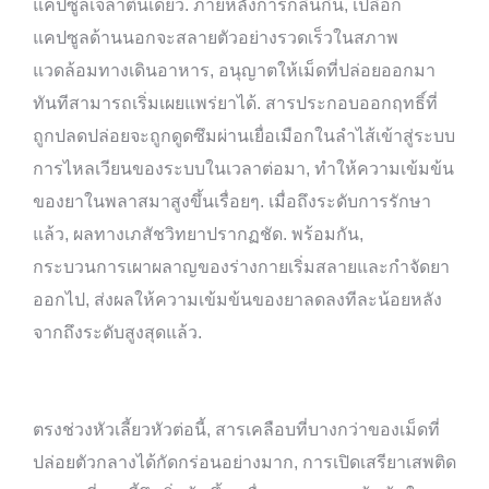
แคปซูลเจลาตินเดียว. ภายหลังการกลืนกิน, เปลือก
แคปซูลด้านนอกจะสลายตัวอย่างรวดเร็วในสภาพ
แวดล้อมทางเดินอาหาร, อนุญาตให้เม็ดที่ปล่อยออกมา
ทันทีสามารถเริ่มเผยแพร่ยาได้. สารประกอบออกฤทธิ์ที่
ถูกปลดปล่อยจะถูกดูดซึมผ่านเยื่อเมือกในลำไส้เข้าสู่ระบบ
การไหลเวียนของระบบในเวลาต่อมา, ทำให้ความเข้มข้น
ของยาในพลาสมาสูงขึ้นเรื่อยๆ. เมื่อถึงระดับการรักษา
แล้ว, ผลทางเภสัชวิทยาปรากฏชัด. พร้อมกัน,
กระบวนการเผาผลาญของร่างกายเริ่มสลายและกำจัดยา
ออกไป, ส่งผลให้ความเข้มข้นของยาลดลงทีละน้อยหลัง
จากถึงระดับสูงสุดแล้ว.
ตรงช่วงหัวเลี้ยวหัวต่อนี้, สารเคลือบที่บางกว่าของเม็ดที่
ปล่อยตัวกลางได้กัดกร่อนอย่างมาก, การเปิดเสรียาเสพติด