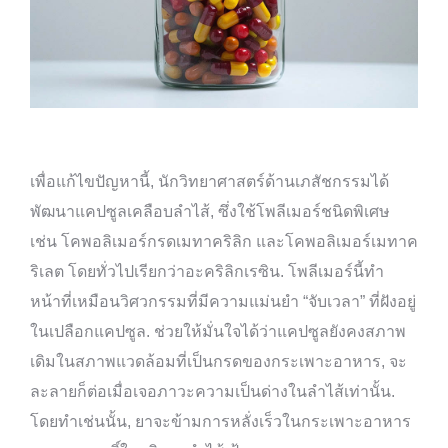
เพื่อแก้ไขปัญหานี้, นักวิทยาศาสตร์ด้านเภสัชกรรมได้
พัฒนาแคปซูลเคลือบลำไส้, ซึ่งใช้โพลีเมอร์ชนิดพิเศษ
เช่น โคพอลิเมอร์กรดเมทาคริลิก และโคพอลิเมอร์เมทาค
ริเลต โดยทั่วไปเรียกว่าอะคริลิกเรซิน. โพลีเมอร์นี้ทำ
หน้าที่เหมือนวิศวกรรมที่มีความแม่นยำ “จับเวลา” ที่ฝังอยู่
ในเปลือกแคปซูล. ช่วยให้มั่นใจได้ว่าแคปซูลยังคงสภาพ
เดิมในสภาพแวดล้อมที่เป็นกรดของกระเพาะอาหาร, จะ
ละลายก็ต่อเมื่อเจอภาวะความเป็นด่างในลำไส้เท่านั้น.
โดยทำเช่นนั้น, ยาจะข้ามการหลั่งเร็วในกระเพาะอาหาร