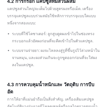
4.
2 การกรอก
แคปซูลที่มีส่วนผสม
แคปซูลส่วนใหญ่จะเต็มไปด้วยสูตรผงหรือเม็ด. เครื่อง
บรรจุแคปซูลแบบร่วมสมัยใช้หลักการบรรจุแบบใดแบบ
หนึ่งจากสองแบบ:
ระบบที่ใช้โดซาเตอร์: ลูกสูบดูดผงเข้าไปในช่องทรง
กระบอกแล้วอัดผงก่อนที่จะดีดเข้าไปในตัวแคปซูล.
ระบบจานจ่ายยา: ผงจะไหลลงสู่รูที่ขึ้นรูปไว้ล่วงหน้าใน
จานหมุน, และผงส่วนเกินจะถูกขูดออกก่อนที่จะใส่ผง
ลงในแคปซูล.
4.
3 การควบคุมน้ำหนักและ
วัตถุดิบ
การบีบ
อัด
การให้ยาที่แม่นยำถือเป็นสิ่งสำคัญ. เครื่องเติมแคปซูล
อัตโนมัติบางรุ่นอาจมีโหลดเซลล์หรือกลไกตรวจสอบน้ำ