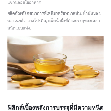
แขวนลอยใยอาหาร
ผลิตภัณฑ์โภชนาการที่เหนียวหรือหนาแน่น
: น้ำมันปลา,
ซองเนยถั่ว, วางโปรตีน, แพ็คน้ำผึ้งที่ต้องบรรจุของเหลว
หนืดแบบแท่ง.
ฟิสิกส์เบื้องหลังการบรรจุที่มีความหนืด