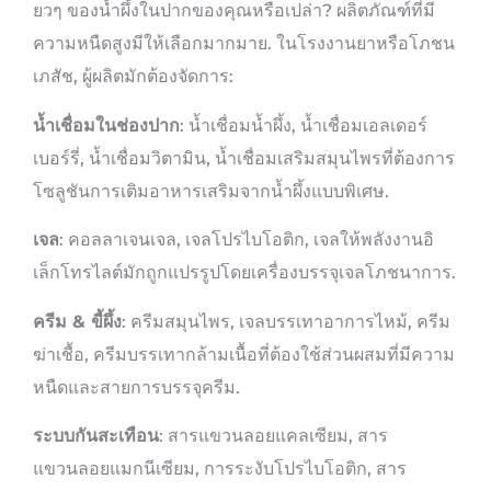
ยวๆ ของน้ำผึ้งในปากของคุณหรือเปล่า? ผลิตภัณฑ์ที่มี
ความหนืดสูงมีให้เลือกมากมาย. ในโรงงานยาหรือโภชน
เภสัช, ผู้ผลิตมักต้องจัดการ:
น้ำเชื่อมในช่องปาก
: น้ำเชื่อมน้ำผึ้ง, น้ำเชื่อมเอลเดอร์
เบอร์รี่, น้ำเชื่อมวิตามิน, น้ำเชื่อมเสริมสมุนไพรที่ต้องการ
โซลูชันการเติมอาหารเสริมจากน้ำผึ้งแบบพิเศษ.
เจล
: คอลลาเจนเจล, เจลโปรไบโอติก, เจลให้พลังงานอิ
เล็กโทรไลต์มักถูกแปรรูปโดยเครื่องบรรจุเจลโภชนาการ.
ครีม & ขี้ผึ้ง
: ครีมสมุนไพร, เจลบรรเทาอาการไหม้, ครีม
ฆ่าเชื้อ, ครีมบรรเทากล้ามเนื้อที่ต้องใช้ส่วนผสมที่มีความ
หนืดและสายการบรรจุครีม.
ระบบกันสะเทือน
: สารแขวนลอยแคลเซียม, สาร
แขวนลอยแมกนีเซียม, การระงับโปรไบโอติก, สาร