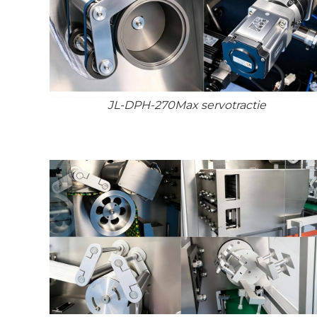
JL-DPH-270Max servotractie