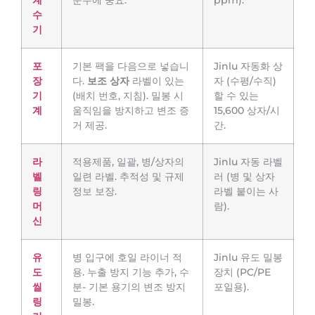
계
준수에 중요.
ppm).
수
기
포
기본 팩을 다음으로 넣습니
Jinlu 자동화 상
장
다.
보조 상자
라벨이 있는
자 (수평/수직)
기
(배치 번호, 지침). 밀봉 시
할 수 있는
계
움직임을 방지하고 변조 증
15,600 상자/시
거 제공.
간.
라
적용제품, 일괄, 병/상자의
Jinlu 자동 라벨
벨
일련 라벨. 추적성 및 규제
러 (병 및 상자
링
정보 보장.
라벨 붙이는 사
머
람).
신
유
병 입구에 호일 라이너 적
Jinlu 유도 밀봉
도
용. 누출 방지 기능 추가, 수
장치 (PC/PE
씰
분- 기본 용기의 변조 방지
포일용).
링
밀봉.