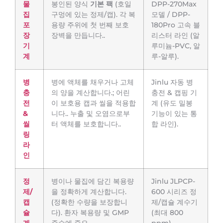
물
봉인된 양식
기본 팩
(호일
DPP-270Max
집
구멍에 있는 정제/캡). 각 복
모델 / DPP-
포
용량 주위에 첫 번째 보호
180Pro 고속 블
장
장벽을 만듭니다..
리스터 라인 (알
기
루미늄-PVC, 알
계
루-알루).
병
병에 액체를 채우거나 고체
Jinlu 자동 병
충
의 양을 계산합니다.; 어린
충전 & 캡핑 기
전
이 보호용 캡과 씰을 적용합
계 (유도 밀봉
&
니다.. 누출 및 오염으로부
기능이 있는 통
씰
터 액체를 보호합니다..
합 라인).
링
라
인
정
병이나 물집에 담긴 복용량
Jinlu JLPCP-
제/
을 정확하게 계산합니다.
600 시리즈 정
캡
(정확한 수량을 보장합니
제/캡슐 계수기
슐
다). 환자 복용량 및 GMP
(최대 800