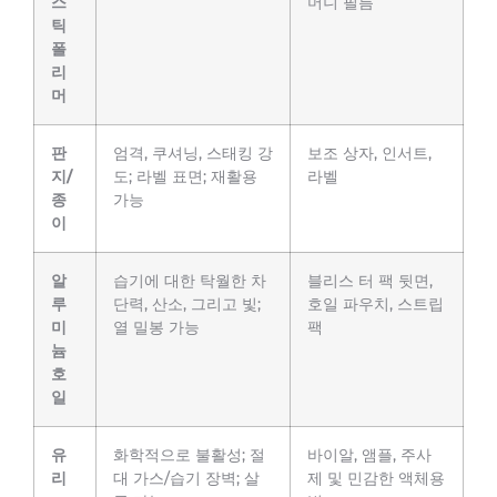
스
머니 필름
틱
폴
리
머
판
엄격, 쿠셔닝, 스태킹 강
보조 상자, 인서트,
지/
도; 라벨 표면; 재활용
라벨
종
가능
이
알
습기에 대한 탁월한 차
블리스 터 팩 뒷면,
루
단력, 산소, 그리고 빛;
호일 파우치, 스트립
미
열 밀봉 가능
팩
늄
호
일
유
화학적으로 불활성; 절
바이알, 앰플, 주사
리
대 가스/습기 장벽; 살
제 및 민감한 액체용