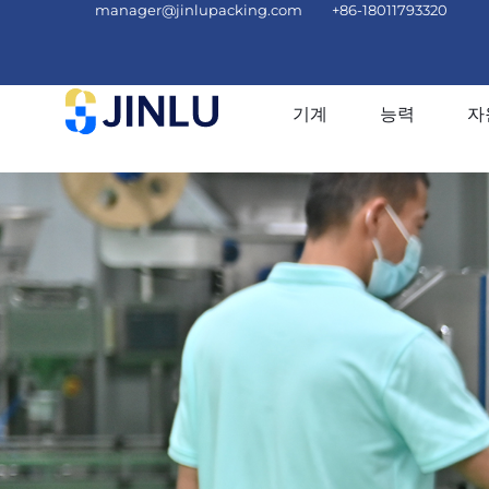
manager@jinlupacking.com
+86-18011793320
기계
능력
자