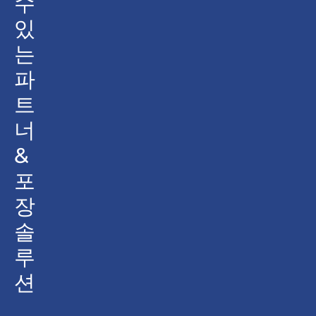
수
있
는
파
트
너
&
포
장
솔
루
션