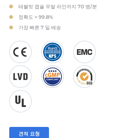
태블릿 캡슐 우발 라인까지 70 병/분
정확도 > 99.8%
가장 빠른 7 일 배송
견적 요청