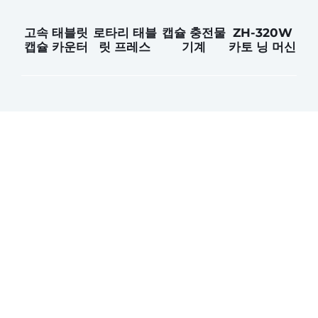
고속 태블릿
로타리 태블
캡슐 충전물
ZH-320W
캡슐 카운터
릿 프레스
기계
카토 닝 머신