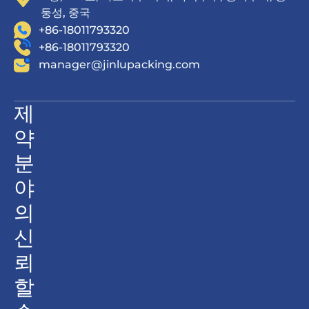
둥성, 중국
+86-18011793320
+86-18011793320
manager@jinlupacking.com
제
약
분
야
의
신
뢰
할