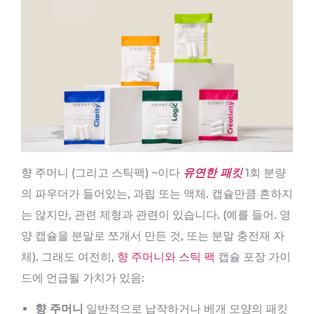
향 주머니 (그리고 스틱팩) ~이다
유연한 패킷
1회 분량
의 파우더가 들어있는, 과립 또는 액체. 캡슐만큼 흔하지
는 않지만, 관련 제형과 관련이 있습니다. (예를 들어. 영
양 캡슐을 분말로 쪼개서 만든 것, 또는 분말 충전재 자
체). 그래도 여전히,
향 주머니와 스틱 팩
캡슐 포장 가이
드에 언급될 가치가 있음:
향 주머니
일반적으로 납작하거나 베개 모양의 패킷