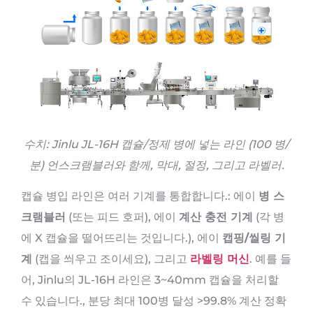
수치: Jinlu JL-16H 캡슐/정제 병에 넣는 라인 (100 병/
분) 언스크램블러와 함께, 막대, 절정, 그리고 라벨러.
캡슐 병입 라인은 여러 기계를 통합합니다.: 에이
병 스
크램블러
(또는 피드 호퍼), 에이
계산 충전 기계
(각 병
에 X 캡슐을 떨어뜨리는 것입니다.), 에이
캡핑/씰링 기
계
(캡을 씌우고 조이세요), 그리고
라벨링 머신
. 예를 들
어, Jinlu의 JL-16H 라인은 3~40mm 캡슐을 처리할
수 있습니다., 분당 최대 100병 달성 >99.8% 계산 정확