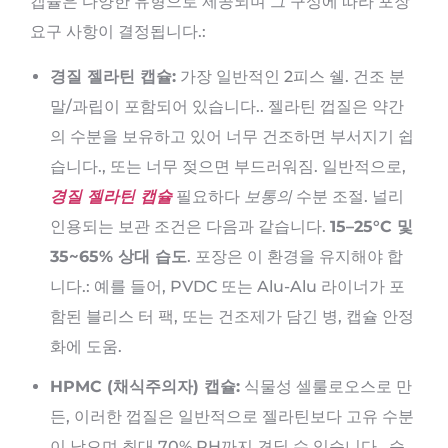
캡슐은 다양한 유형으로 제공되며 그 구성에 따라 포장
요구 사항이 결정됩니다.:
경질 젤라틴 캡슐:
가장 일반적인 2피스 쉘. 건조 분
말/과립이 포함되어 있습니다.. 젤라틴 껍질은 약간
의 수분을 보유하고 있어 너무 건조하면 부서지기 쉽
습니다., 또는 너무 젖으면 부드러워짐. 일반적으로,
경질 젤라틴 캡슐
필요하다
보통의
수분 조절. 널리
인용되는 보관 조건은 다음과 같습니다.
15–25°C 및
35~65% 상대 습도
. 포장은 이 환경을 유지해야 합
니다.: 예를 들어, PVDC 또는 Alu-Alu 라이너가 포
함된 블리스 터 팩, 또는 건조제가 담긴 병, 캡슐 안정
화에 도움.
HPMC (채식주의자) 캡슐:
식물성 셀룰로오스로 만
든, 이러한 껍질은 일반적으로 젤라틴보다 고유 수분
이 낮으며 최대 70% RH까지 견딜 수 있습니다.. 습