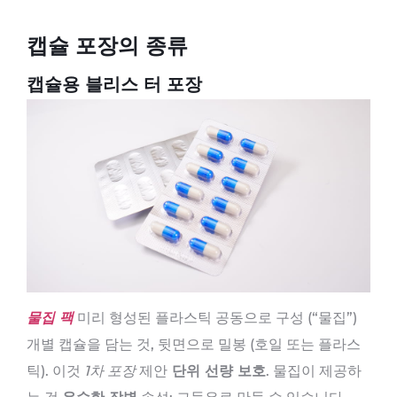
캡슐 포장의 종류
캡슐용 블리스 터 포장
물집 팩
미리 형성된 플라스틱 공동으로 구성 (“물집”)
개별 캡슐을 담는 것, 뒷면으로 밀봉 (호일 또는 플라스
틱). 이것
1차 포장
제안
단위 선량 보호
. 물집이 제공하