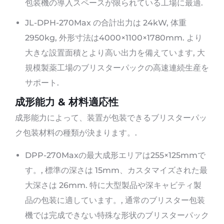
包装機の導入スペースが限られている工場に最適.
JL-DPH-270Max の合計出力は 24kW, 体重
2950kg, 外形寸法は4000×1100×1780mm. より
大きな設置面積とより高い出力を備えています, 大
規模製薬工場のブリスターパックの高速連続生産を
サポート.
成形能力 & 材料適応性
成形能力によって、装置が包装できるブリスターパッ
ク包装材料の種類が決まります。.
DPP-270Maxの最大成形エリアは255×125mmで
す。, 標準の深さは 15mm、カスタマイズされた最
大深さは 26mm. 特に大型製品や深キャビティ製
品の包装に適しています。, 通常のブリスター包装
機では完成できない特殊な形状のブリスターパック