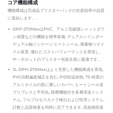
コア機能構成
機能構成は完成品ブリスターパックの生産効率や品質
に直結します。.
DPP-270MaxはPVC、アルミ箔破損シャットダウ
ン保護などの機能を標準装備, デュアルシリンダー
デュアル軸リンケージ ヒートシール, 廃棄物リサイ
クル装置. 優れたコストパフォーマンスを実現し、
中～大ロットのブリスター包装生産に最適です。.
JL-DPH-270Maxはより充実した機能構成を実現,
PVC自動偏差補正を含む, PID恒温加熱, 75-程度の
アルミホイルの肌に優しいカバー, ヒートシール逆
プリプレスと平坦化, 除塵機能付き多層滝送りシス
テム, フルプロセスカメラ検出および拒否システム.
計数と品質検査を同時に完了できます, 高規格医薬