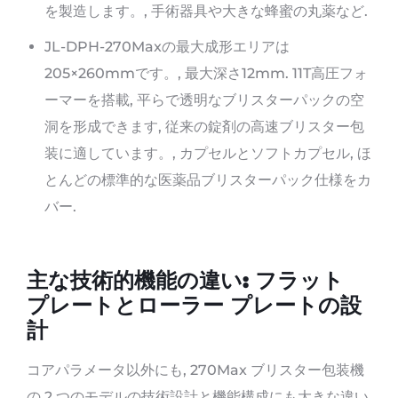
を製造します。, 手術器具や大きな蜂蜜の丸薬など.
JL-DPH-270Maxの最大成形エリアは
205×260mmです。, 最大深さ12mm. 11T高圧フォ
ーマーを搭載, 平らで透明なブリスターパックの空
洞を形成できます, 従来の錠剤の高速ブリスター包
装に適しています。, カプセルとソフトカプセル, ほ
とんどの標準的な医薬品ブリスターパック仕様をカ
バー.
主な技術的機能の違い: フラット
プレートとローラー プレートの設
計
コアパラメータ以外にも, 270Max ブリスター包装機
の 2 つのモデルの技術設計と機能構成にも大きな違い