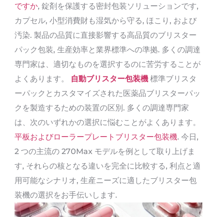
ですか
, 錠剤を保護する密封包装ソリューションです,
カプセル, 小型消費財も湿気から守る, ほこり, および
汚染. 製品の品質に直接影響する高品質のブリスター
パック包装, 生産効率と業界標準への準拠. 多くの調達
専門家は、適切なものを選択するのに苦労することが
よくあります。
自動ブリスター包装機
標準ブリスタ
ーパックとカスタマイズされた医薬品ブリスターパッ
クを製造するための装置の区別. 多くの調達専門家
は、次のいずれかの選択に悩むことがよくあります。
平板およびローラープレートブリスター包装機
. 今日,
2 つの主流の 270Max モデルを例として取り上げま
す, それらの核となる違いを完全に比較する, 利点と適
用可能なシナリオ, 生産ニーズに適したブリスター包
装機の選択をお手伝いします.