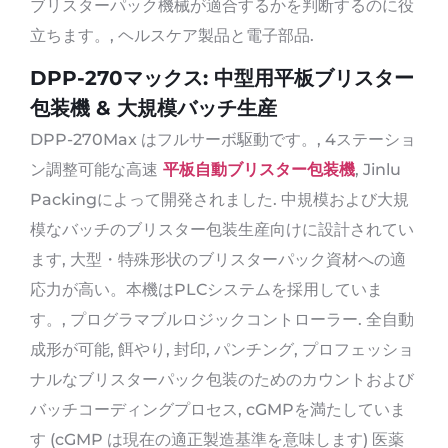
ブリスターパック機械が適合するかを判断するのに役
立ちます。, ヘルスケア製品と電子部品.
DPP-270マックス: 中型用平板ブリスター
包装機 & 大規模バッチ生産
DPP-270Max はフルサーボ駆動です。, 4ステーショ
ン調整可能な高速
平板自動ブリスター包装機
, Jinlu
Packingによって開発されました. 中規模および大規
模なバッチのブリスター包装生産向けに設計されてい
ます, 大型・特殊形状のブリスターパック資材への適
応力が高い。本機はPLCシステムを採用していま
す。, プログラマブルロジックコントローラー. 全自動
成形が可能, 餌やり, 封印, パンチング, プロフェッショ
ナルなブリスターパック包装のためのカウントおよび
バッチコーディングプロセス, cGMPを満たしていま
す (cGMP は現在の適正製造基準を意味します) 医薬