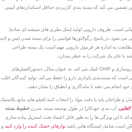
ین تضمین می کند که بسته بندی کاربردی حداقل استانداردهای ایمنی
حیاتی است. ظروف دارویی اولیه (مثل بطری های شیشه ای ساده)
می شود. در پاسخ, رگولاتورها قوانینی را برای بسته شدن ایمن و لایه
مطابقت به اندازه هر فرمول دارویی مهم است: یک بسته طراحی
د یا جان یک شرکت را به خطر بیندازد.
بسته بندی کاربردی همچنین به رعایت دستورالعمل های داروسازی و GMP کمک می کند. به عنوان مثال, دستورالعمل‌های
ت که بسته‌بندی پایداری دارو را حفظ می‌کند. تولید کنندگان اغلب
د انجام می دهند تا ماندگاری و انطباق را نشان دهند..
 و طراحان باید با دقت مواد را انتخاب کنند (فیلم های مانع, پلاستیک
القایی
, آب بندی خودکار) در طول توسعه بسته. مدرن
خطوط بسته
وسط Jinlupacking) ساخته شده اند تا این ویژگی ها را به طور قابل اعتماد تحت استریل پیاده سازی
مکن است شامل ایستگاه هایی باشد
نوارهای خشک کننده را وارد کنید
و