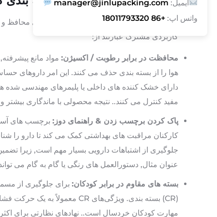
ویژگی ها و مزایای کلیدی بسته بندی ک
ایمیل:
manager@jinlupacking.com
واتس اپ:
+86 18011793320
بسته بندی کاربردی در داروسازی با ویژگی های محافظ و 
کاربردی مشترک عبارتند از:
محافظت در برابر رطوبت / اکسیژن:
مواد مانع پیشرفته
هوا را از بسته بندی حذف می کنند. این امر داروهای حساس
دارای خشک کننده های داخلی یا پلیمرهای مهندسی شده ه
مفید کنترل می کنند.. نتیجه محصولی با ماندگاری بیشتر
پاک کردن برچسب زدن & راهنمای دوز:
برچسب های آسان 
کارکنان مراقبت های بهداشتی کمک می کند تا دارو را شنا
جلوگیری از اشتباهات دارویی بسیار مهم است, زیرا تضم
عنوان مثال, دستورالعمل های رنگی یا گام به گام می تواند
بسته های مقاوم در برابر کودکان:
برای جلوگیری از مسموم
(CR) بسته بندی. ویژگی‌های CR معمو
مهارت کودکان خردسال است.. نهادهای نظارتی برای اکثر د