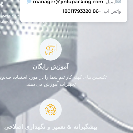
پ
ایمیل:
manager@jinlupacking.com
واتس اپ:
+86 18011793320
و دارای مراکز خدمات است
آموزش رایگان
تکنسین های کهنه کار تیم شما را در مورد استفاده صحیح 
تجهیزات آموزش می دهند.
پیشگیرانه & تعمیر و نگهداری اصلاحی