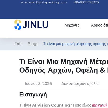
manager@jinlupacking.com
+86-18011793320
Μηχανές
Αρμοδιότ
Σπίτι
Blogs
Τι είναι μια μηχανή μέτρησης όραση
Τι Είναι Μια Μηχανή Μέ
Οδηγός Αρχών, Οφέλη & 
Ιούνιος 3, 2026
Δεν υπάρχουν σχόλια
Εισαγωγή
Τι είναι
AI Vision Counting
? Ποιο είδος
Μηχανή 