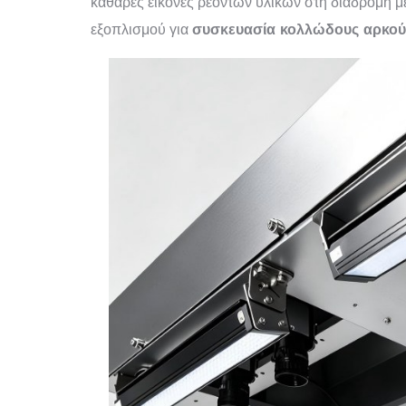
καθαρές εικόνες ρεόντων υλικών στη διαδρομή με
εξοπλισμού για
συσκευασία κολλώδους αρκο