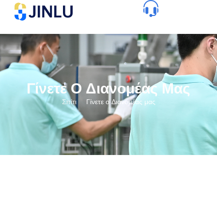
Γίνετε Ο Διανομέας Μας
Σπίτι
Γίνετε ο Διανομέας μας