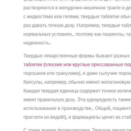
растворяются в желудочно-кишечном тракте и до
с жидкостями или гелями, твердые таблетки обыч
раз давать точную дозу. Например, твердые таб
нормальных условиях., поэтому как пациенты, та
надежность..
Твердые лекарственные формы бывают разных ф
таблетки (плоские или круглые прессованные по
порошком или гранулами), и даже сыпучие поро
Капсулы, например, обычно имеют желатиновую 
Каждая твердая единица содержит точное количе
имеет правильную дозу. Эта однородность такж
использование в производстве.. Общий, пациент
проглоти их водой!), и фармацевты ценят их ста
С точки зрения формулировки, Твердая лекарст