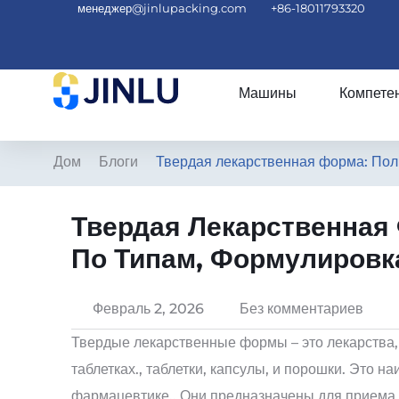
менеджер@jinlupacking.com
+86-18011793320
Машины
Компете
Дом
Блоги
Твердая лекарственная форма: Пол
Твердая Лекарственная
По Типам, Формулировк
Февраль 2, 2026
Без комментариев
Твердые лекарственные формы – это лекарства,
таблетках., таблетки, капсулы, и порошки. Это
фармацевтике.. Они предназначены для приема ч