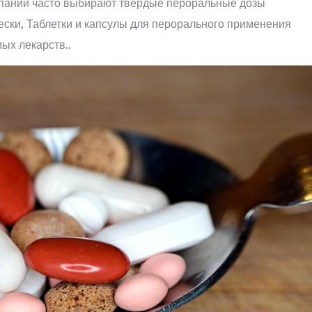
мпании часто выбирают твердые пероральные дозы
чески, Таблетки и капсулы для перорального применения
ых лекарств..