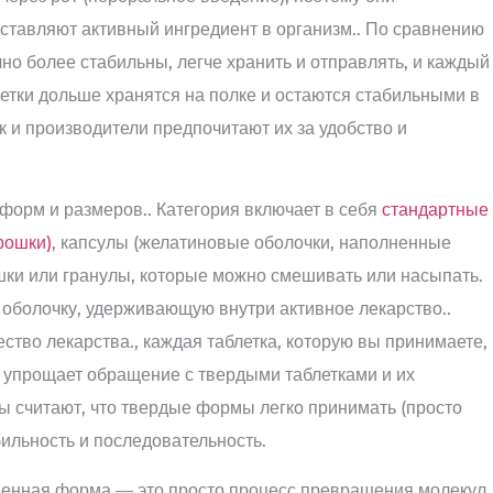
ставляют активный ингредиент в организм.. По сравнению
но более стабильны, легче хранить и отправлять, и каждый
летки дольше хранятся на полке и остаются стабильными в
к и производители предпочитают их за удобство и
орм и размеров.. Категория включает в себя
стандартные
рошки)
, капсулы (желатиновые оболочки, наполненные
шки или гранулы, которые можно смешивать или насыпать.
оболочку, удерживающую внутри активное лекарство..
ство лекарства., каждая таблетка, которую вы принимаете,
е упрощает обращение с твердыми таблетками и их
ы считают, что твердые формы легко принимать (просто
бильность и последовательность.
венная форма — это просто процесс превращения молекул