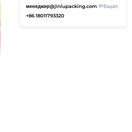
менеджер@jinlupacking.com
Вацап:
+86 18011793320