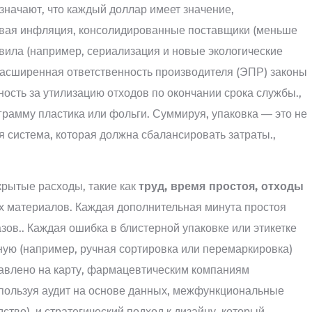
значают, что каждый доллар имеет значение,
ьевая инфляция, консолидированные поставщики (меньше
вила (например, сериализация и новые экологические
расширенная ответственность производителя (ЭПР) законы
ность за утилизацию отходов по окончании срока службы.,
рамму пластика или фольги. Суммируя, упаковка — это не
ая система, которая должна сбалансировать затраты.,
крытые расходы, такие как
труд, время простоя, отходы
х материалов. Каждая дополнительная минута простоя
зов.. Каждая ошибка в блистерной упаковке или этикетке
чную (например, ручная сортировка или перемаркировка)
тавлено на карту, фармацевтическим компаниям
спользуя аудит на основе данных, межфункциональные
ство), и стратегический подход к дизайну, который