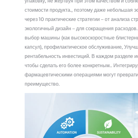
упаковку, не жертвуя при этом качеством и соб
стоимости продукта., поэтому даже небольшая э
через 10 практические стратегии – от анализа с
экологичный дизайн – для сокращения расходо
выбор машины (как высокоскоростные блистерны
капсул), профилактическое обслуживание, Улуч
рентабельность инвестиций. В каждом разделе 
чтобы сделать его более конкретным.. Интегрир
фармацевтическими операциями могут превратить
преимущество.