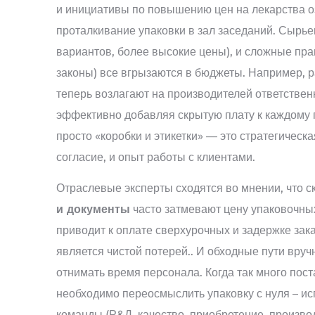
и инициативы по повышению цен на лекарства о
проталкивание упаковки в зал заседаний. Сыр
вариантов, более высокие цены), и сложные пра
законы) все вгрызаются в бюджеты. Например, 
теперь возлагают на производителей ответствен
эффективно добавляя скрытую плату к каждому г
просто «коробки и этикетки» — это стратегическ
согласие, и опыт работы с клиентами.
Отраслевые эксперты сходятся во мнении, что с
и документы
часто затмевают цену упаковочны
приводит к оплате сверхурочных и задержке зака
является чистой потерей.. И обходные пути вру
отнимать время персонала. Когда так много пос
необходимо переосмыслить упаковку с нуля – и
команды (Р&Д, качество, приобретение, производ