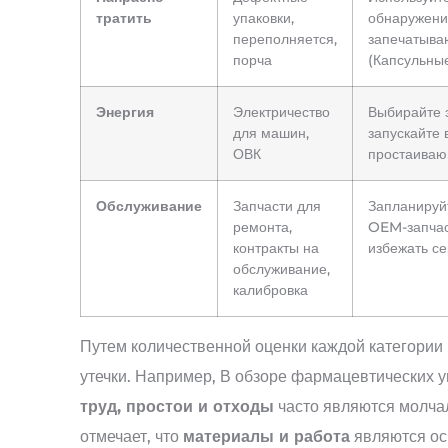
тратить
упаковки,
обнаружени
переполняется,
запечатываю
порча
(Капсульны
Энергия
Электричество
Выбирайте 
для машин,
запускайте 
ОВК
простаиваю
Обслуживание
Запчасти для
Запланируйт
ремонта,
OEM-запчас
контракты на
избежать се
обслуживание,
калибровка
Путем количественной оценки каждой категории
утечки. Например, В обзоре фармацевтических у
труд, простои и отходы
часто являются молча
отмечает, что
материалы и работа
являются ос