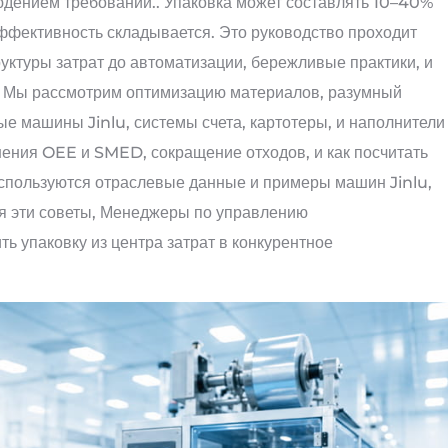
людением требований.. Упаковка может составлять 10–40%
ффективность складывается. Это руководство проходит
труктуры затрат до автоматизации, бережливые практики, и
в. Мы рассмотрим оптимизацию материалов, разумный
е машины Jinlu, системы счета, картотеры, и наполнители
шения OEE и SMED, сокращение отходов, и как посчитать
используются отраслевые данные и примеры машин Jinlu,
уя эти советы, Менеджеры по управлению
 упаковку из центра затрат в конкурентное