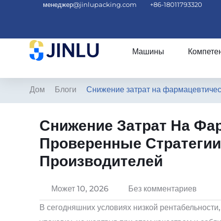
менеджер@jinlupacking.com
+86-18011793320
Машины
Компете
Дом
Блоги
Снижение затрат на фармацевтичес
Снижение Затрат На Фар
Проверенные Стратегии
Производителей
Может 10, 2026
Без комментариев
В сегодняшних условиях низкой рентабельности,