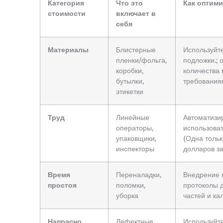
Категория
Что это
Как оптим
стоимости
включает в
себя
Материалы
Блистерные
Используйте
пленки/фольга,
подложки.; 
коробки,
количества 
бутылки,
требования
этикетки
Труд
Линейные
Автоматизир
операторы,
использоват
упаковщики,
(Одна тольк
инспекторы
долларов за
Время
Переналадки,
Внедрение 
простоя
поломки,
протоколы 
уборка
частей и ка
Напрасно
Дефектные
Используйт