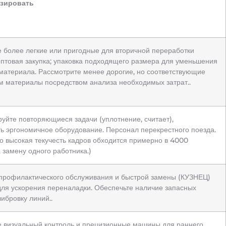
изировать
 более легкие или пригодные для вторичной переработки
оптовая закупка; упаковка подходящего размера для уменьшения
материала. Рассмотрите менее дорогие, но соответствующие
м материалы посредством анализа необходимых затрат..
уйте повторяющиеся задачи (уплотнение, считает),
ь эргономичное оборудование. Персонал перекрестного поезда.
о высокая текучесть кадров обходится примерно в 4000
 замену одного работника.)
профилактического обслуживания и быстрой замены (КУЗНЕЦ)
для ускорения переналадки. Обеспечьте наличие запасных
либровку линий..
е визуальный контроль и прецизионные машины для раннего