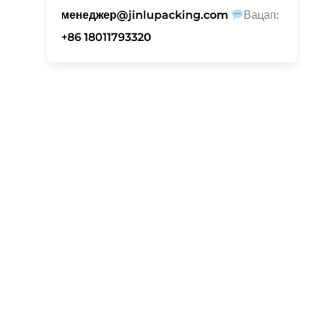
менеджер@jinlupacking.com
Вацап:
+86 18011793320