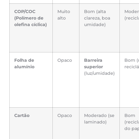
COP/COC
Muito
Bom (alta
Moder
(Polímero de
alto
clareza, boa
(recicl
olefina cíclica)
umidade)
Folha de
Opaco
Barreira
Bom (
alumínio
superior
reciclá
(luz/umidade)
Cartão
Opaco
Moderado (se
Bom
laminado)
(recic
do pap