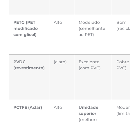
PETG (PET
Alto
Moderado
Bom
modificado
(semelhante
(recicl
com glicol)
ao PET)
PVDC
(claro)
Excelente
Pobre
(revestimento)
(com PVC)
PVC)
PCTFE (Aclar)
Alto
Umidade
Moder
superior
(limit
(melhor)