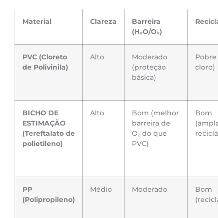
Material
Clareza
Barreira
Recicl
(H₂O/O₂)
PVC (Cloreto
Alto
Moderado
Pobre
de Polivinila)
(proteção
cloro)
básica)
BICHO DE
Alto
Bom (melhor
Bom
ESTIMAÇÃO
barreira de
(ampl
(Tereftalato de
O₂ do que
reciclá
polietileno)
PVC)
PP
Médio
Moderado
Bom
(Polipropileno)
(recicl