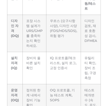
동/테스
트
디자
포장 시스
우르스 (요구사항
디자인
인 자
템 설계가
사양), 디자인 사양
검토, 재
격
URS/GMP
(FDS/HDS/SDS),
료 호환
(DQ)
를 충족하
위험 평가
성 검사,
는지 확인
DFMEA
하세요.
설치
장비의 올
IQ 프로토콜/체크
유틸리
자격
바른 설치
리스트, 설치 로그,
티 확인,
(IQ)
확인
교정 인증서
장비 조
립, 구경
측정
운영
정의된 한
OQ 프로토콜, 기
테스트
자격
계 내에서
능 테스트 계획,
매개변
(OQ)
장비 기능
SOPS
수 (속
확인
도, 온도,