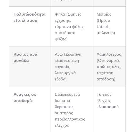
Πολυπλοκότητα
Ψηλά (Σφήνες
Μέτριος
εξοπλισμού
έγχυσης,
(Πρέσα
τύμπανα ψύξης,
tablet,
συστήματα
μπλέντερ)
ψύξης)
Κόστος ανά
Άνω (Ζελατίνη,
Χαμηλότερος
μονάδα
εξειδικευμένη
(Οικονομικές
εργασία,
πρώτες ύλες,
λειτουργικά
ταχύτερη
έξοδα)
απόδοση)
Ανάγκες σε
Εξειδικευμένα
Τυπικός
υποδομές
δωμάτια
έλεγχος
θεραπείας,
κλιματισμού
αυστηρός
περιβαλλοντικός
έλεγχος