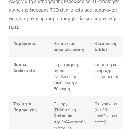
γέλης για τη διατήρηση της κερδοφορίας. Η κατανόηση
αυτής της διαφοράς TCO είναι ο κρίσιμος παράγοντας
για τον προγραμματισμό προμηθειών και παραγωγής
B2B.
Παράγοντας
Κατασκευή
Κατασκευή
μαλακών γέλης
tablet
Βασική
Περιστροφική
Συμπίεση και
Διαδικασία
μήτρα
ανάμειξη/
ενθυλάκωσης,
κοκκοποίηση
Σκλήρυνση &
Ξήρανση
Ταχύτητα
Πιο αργά
Πιο γρήγορα
Παραγωγής
(Πολύπλοκη
(Χιλιάδες
διαδικασία,
μονάδες ανά
περιβαλλοντικούς
λεπτό)
ελέγχους)