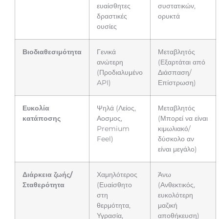
ευαίσθητες
συστατικών,
δραστικές
ορυκτά
ουσίες
Βιοδιαθεσιμότητα
Γενικά
Μεταβλητός
ανώτερη
(Εξαρτάται από
(Προδιαλυμένο
Διάσπαση/
API)
Επίστρωση)
Ευκολία
Ψηλά (Λείος,
Μεταβλητός
κατάποσης
Αοσμος,
(Μπορεί να είναι
Premium
κιμωλιακό/
Feel)
δύσκολο αν
είναι μεγάλο)
Διάρκεια ζωής/
Χαμηλότερος
Άνω
Σταθερότητα
(Ευαίσθητο
(Ανθεκτικός,
στη
ευκολότερη
θερμότητα,
μαζική
Υγρασία,
αποθήκευση)