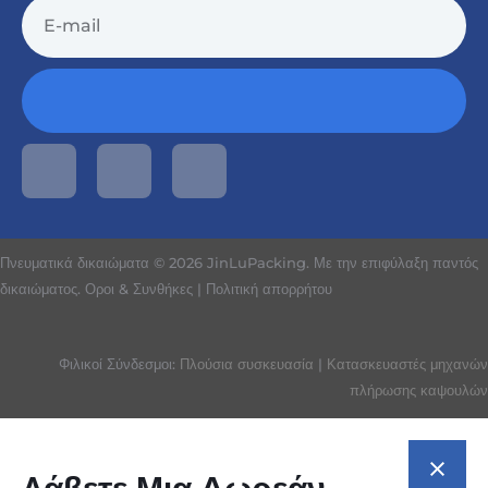
Πνευματικά δικαιώματα © 2026 JinLuPacking. Με την επιφύλαξη παντός
δικαιώματος.
Οροι & Συνθήκες
|
Πολιτική απορρήτου
Φιλικοί Σύνδεσμοι:
Πλούσια συσκευασία
|
Κατασκευαστές μηχανών
πλήρωσης καψουλών