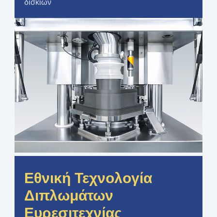
δισκίων
Εθνική Τεχνολογία
Διπλωμάτων
Ευρεσιτεχνίας