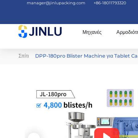
manager@jinlupacking.com
+86-18011793320
Μηχανές
Αρμοδιότ
Σπίτι
DPP-180pro Blister Machine για Tablet C