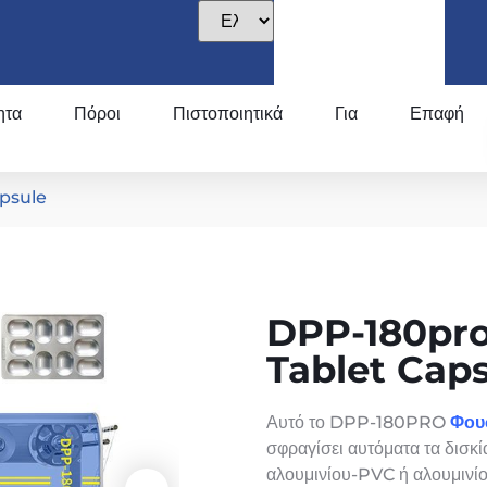
ητα
Πόροι
Πιστοποιητικά
Για
Επαφή
apsule
DPP-180pro 
Tablet Cap
Αυτό το DPP-180PRO
Φου
σφραγίσει αυτόματα τα δισκί
αλουμινίου-PVC ή αλουμινί