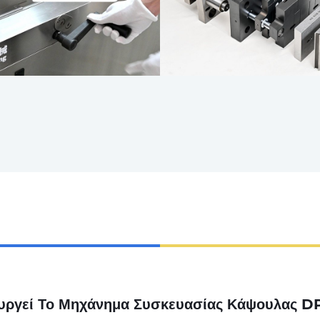
ουργεί Το Μηχάνημα Συσκευασίας Κάψουλας D