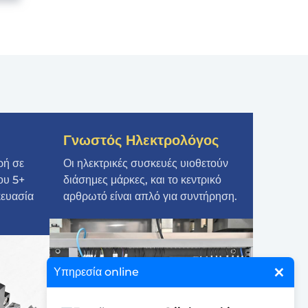
Γνωστός Ηλεκτρολόγος
ρή σε
Οι ηλεκτρικές συσκευές υιοθετούν
ου 5+
διάσημες μάρκες, και το κεντρικό
κευασία
αρθρωτό είναι απλό για συντήρηση.
×
Υπηρεσία online