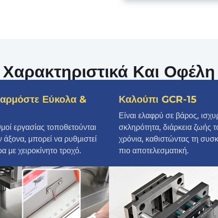
Χαρακτηριστικά Και Οφέλη
αρμόστε Εύκολα &
Καλούπι GCR-15
Είναι ελαφρύ σε βάρος, ισχυ
θμοί εργασίας τοποθετούνται
σκληρότητα, διάρκεια ζωής τ
 άξονα, μπορεί να ρυθμιστεί
χρόνια, καθιστώντας τη συσ
α με χειροκίνητο τροχό.
πιο αποτελεσματική.