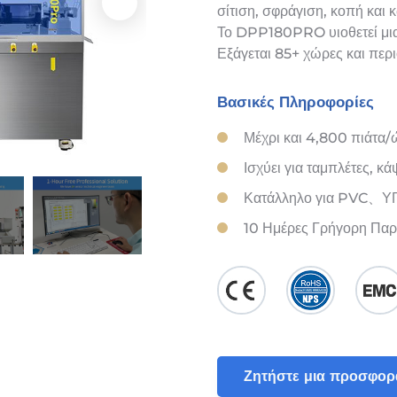
σίτιση, σφράγιση, κοπή και
Το DPP180PRO υιοθετεί μια 
Εξάγεται 85+ χώρες και περι
Βασικές Πληροφορίες
Μέχρι και 4,800 πιάτα
Ισχύει για ταμπλέτες, κά
Κατάλληλο για PVC、Υ
10 Ημέρες Γρήγορη Πα
Ζητήστε μια προσφορ