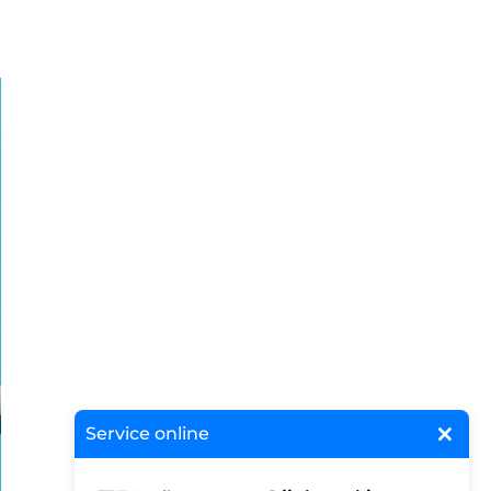
×
Service online