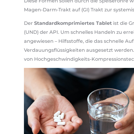
Diese Formen sollen durch die Speiseröhre wa
Magen-Darm-Trakt auf (GI) Trakt zur systemi
Der
Standardkomprimiertes Tablet
ist die G
(UND) der API. Um schnelles Handeln zu errei
angewiesen – Hilfsstoffe, die das schnelle Auf
Verdauungsflüssigkeiten ausgesetzt werden. 
von Hochgeschwindigkeits-Kompressionstech