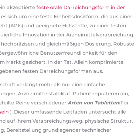
ein akzeptierte
feste orale Darreichungsform in der
es sich um eine feste Einheitsdosisform, die aus einer
 (APIs) und geeignete Hilfsstoffe, zu einer festen
nuierliche Innovation in der Arzneimittelverabreichung.
ner hochpräzisen und gleichmäßigen Dosierung, Robuste
außergewöhnliche Benutzerfreundlichkeit für den
 Markt gesichert. In der Tat, Allein komprimierte
egebenen festen Darreichungsformen aus.
haft verlangt mehr als nur eine einfache
ngen, Arzneimittelstabilität, Patientenpräferenzen,
efeilte Reihe verschiedener
Arten von Tabletten
(
Für
seln
). Dieser umfassende Leitfaden untersucht alle
end auf ihrem Verabreichungsweg, physische Struktur,
g, Bereitstellung grundlegender technischer