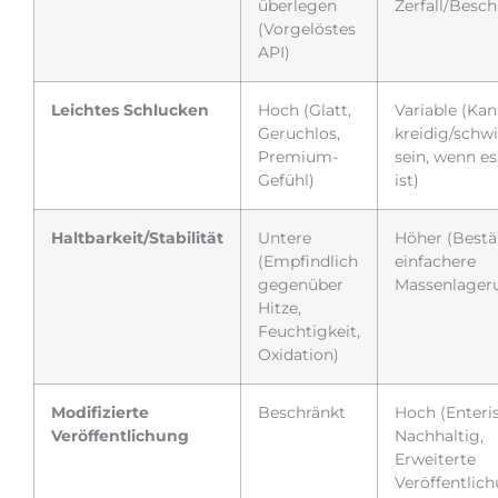
überlegen
Zerfall/Besc
(Vorgelöstes
API)
Leichtes Schlucken
Hoch (Glatt,
Variable (Ka
Geruchlos,
kreidig/schwi
Premium-
sein, wenn e
Gefühl)
ist)
Haltbarkeit/Stabilität
Untere
Höher (Bestä
(Empfindlich
einfachere
gegenüber
Massenlager
Hitze,
Feuchtigkeit,
Oxidation)
Modifizierte
Beschränkt
Hoch (Enteri
Veröffentlichung
Nachhaltig,
Erweiterte
Veröffentlic