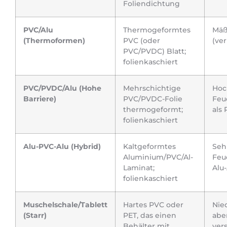
Foliendichtung
PVC/Alu
Thermogeformtes
Mäß
(Thermoformen)
PVC (oder
(ve
PVC/PVDC) Blatt;
folienkaschiert
PVC/PVDC/Alu (Hohe
Mehrschichtige
Hoc
Barriere)
PVC/PVDC-Folie
Feu
thermogeformt;
als 
folienkaschiert
Alu-PVC-Alu (Hybrid)
Kaltgeformtes
Seh
Aluminium/PVC/Al-
Feu
Laminat;
Alu
folienkaschiert
Muschelschale/Tablett
Hartes PVC oder
Nie
(Starr)
PET, das einen
abe
Behälter mit
vers